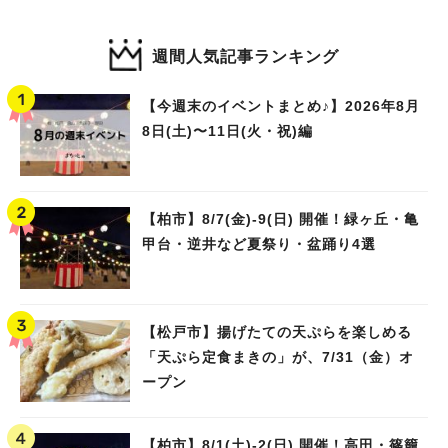
週間人気記事ランキング
【今週末のイベントまとめ♪】2026年8月
8日(土)〜11日(火・祝)編
【柏市】8/7(金)‐9(日) 開催！緑ヶ丘・亀
甲台・逆井など夏祭り・盆踊り4選
【松戸市】揚げたての天ぷらを楽しめる
「天ぷら定食まきの」が、7/31（金）オ
ープン
【柏市】8/1(土)‐2(日) 開催！高田・篠籠