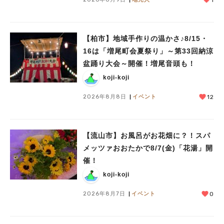
1
【柏市】地域手作りの温かさ♪8/15・
16は「増尾町会夏祭り」～第33回納涼
盆踊り大会～開催！増尾音頭も！
koji-koji
2026年8月8日
イベント
12
【流山市】お風呂がお花畑に？！スパ
メッツァおおたかで8/7(金)「花湯」開
催！
koji-koji
2026年8月7日
イベント
0