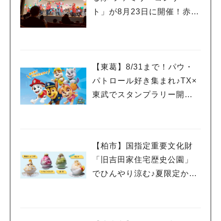
ト」が8月23日に開催！赤ち
ゃんのコンサートデビュー
にも♪
【東葛】8/31まで！パウ・
パトロール好き集まれ♪TX×
東武でスタンプラリー開
催！柏・流山おおたかの
森・清水公園など10駅を巡
ろう
【柏市】国指定重要文化財
「旧吉田家住宅歴史公園」
でひんやり涼む♪夏限定かき
氷を楽しもう‼︎8/30まで