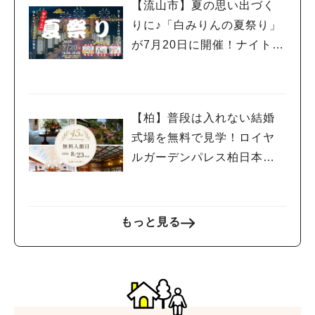
【流山市】夏の思い出づく
りに♪「白みりんの夏祭り」
が7月20日に開催！ナイトミ
ュージアムや縁日、屋台グ
ルメも楽しめる特別な一夜☆
【柏】普段は入れない結婚
式場を無料で見学！ロイヤ
ルガーデンパレス柏日本閣
で「無料開放日」が8月23日
に開催！
もっと見る