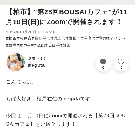
【柏市】”第28回BOUSAIカフェ”が11
月10日(日)にZoomで開催されます！
2024年10月20日
イベント
#柏市
#松戸市
#我孫子市
#流山市
#野田市
#子育て
#学び
#イベント
#防災
#柏
#松戸
#流山
#我孫子
#野田
ジモトミン
meguta
0
0
こんにちは。
ちば大好き！松戸在住のmegutaです！
今回は11月10日にZoomで開催される【第28回BOU
SAIカフェ】をご紹介します！