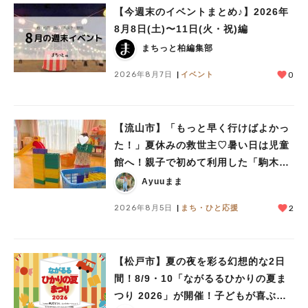
【今週末のイベントまとめ♪】2026年
8月8日(土)〜11日(火・祝)編
まちっと柏編集部
2026年8月7日
イベント
0
【流山市】「もっと早く行けばよかっ
人気のキーワード
た！」夏休みの救世主♡暑い日は児童
#ラーメン
#ショッピング
#カフェ
#スイーツ
#パン
#カレー
#柏駅
館へ！親子で初めて利用した「駒木台
#イベント
#公園
#教えたい／教えて投稿記事
児童館」レポート
Ayuuまま
#教えたい/こんなの見つけた
2026年8月5日
まち・ひと応援
2
【松戸市】夏の夜を彩る幻想的な2日
間！8/9・10「ながるるひかりの夏ま
つり 2026」が開催！子どもが喜ぶワ