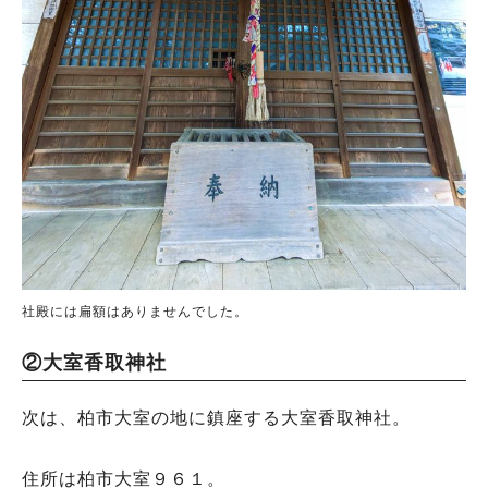
社殿には扁額はありませんでした。
②大室香取神社
次は、柏市大室の地に鎮座する大室香取神社。
住所は柏市大室９６１。