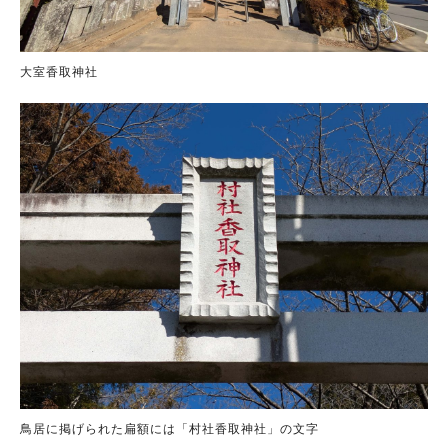
大室香取神社
鳥居に掲げられた扁額には「村社香取神社」の文字