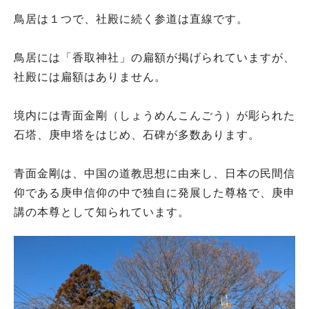
鳥居は１つで、社殿に続く参道は直線です。
鳥居には「香取神社」の扁額が掲げられていますが、
社殿には扁額はありません。
境内には青面金剛（しょうめんこんごう）が彫られた
石塔、庚申塔をはじめ、石碑が多数あります。
青面金剛は、中国の道教思想に由来し、日本の民間信
仰である庚申信仰の中で独自に発展した尊格で、庚申
講の本尊として知られています。