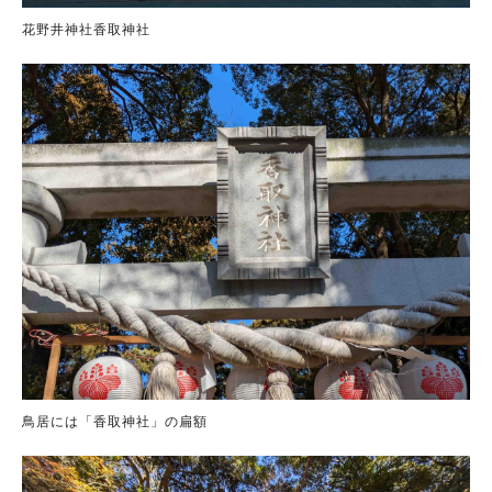
花野井神社香取神社
鳥居には「香取神社」の扁額