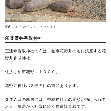
境内には「ちからいし」があります。
④花野井香取神社
正連寺香取神社の次は、柏市花野井の地に鎮座する花
野井香取神社。
住所は柏市花野井１０００。
花野井神社バス停の目の前にあります。
参道入口の鳥居には「香取神社」の扁額が掲げられて
おり、鳥居から社殿に続く参道は直線です。