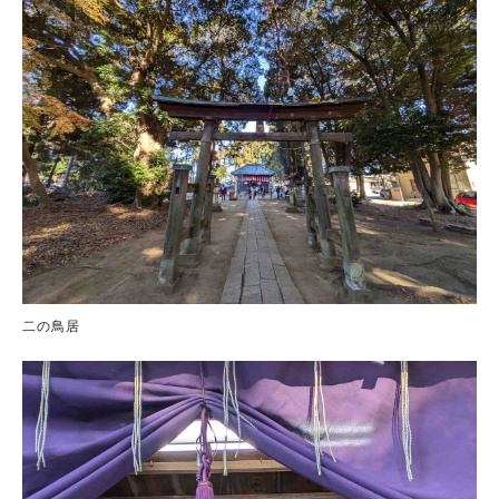
人気のキーワード
#ラーメン
#ショッピング
#カフェ
#スイーツ
#パン
#カレー
#柏駅
#イベント
#公園
#教えたい／教えて投稿記事
#教えたい/こんなの見つけた
二の鳥居