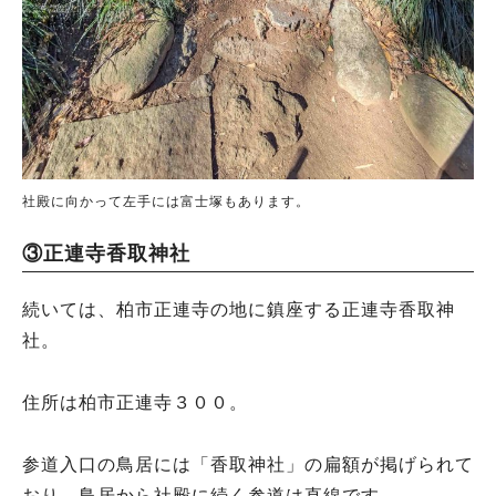
社殿に向かって左手には富士塚もあります。
③正連寺香取神社
続いては、柏市正連寺の地に鎮座する正連寺香取神
社。
住所は柏市正連寺３００。
参道入口の鳥居には「香取神社」の扁額が掲げられて
おり、鳥居から社殿に続く参道は直線です。