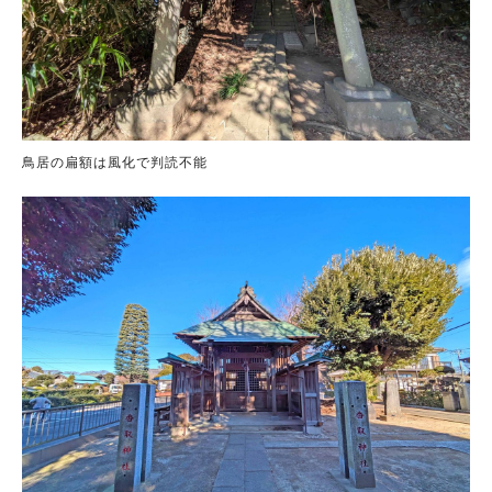
鳥居の扁額は風化で判読不能