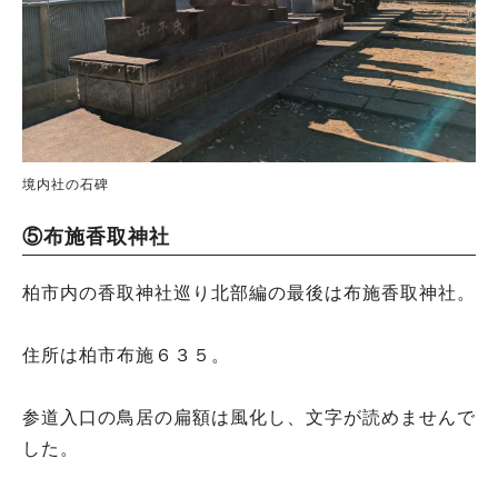
境内社の石碑
⑤布施香取神社
柏市内の香取神社巡り北部編の最後は布施香取神社。
住所は柏市布施６３５。
参道入口の鳥居の扁額は風化し、文字が読めませんで
した。