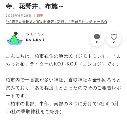
寺、花野井、布施～
2025年6月28日
調査
#柏市
#大青田
#大室
#正連寺
#花野井
#布施
#カルチャー
#柏
ジモトミン
koji-koji
0
6
こんにちは。柏市在住の地元民（ジモトミン）、「ま
ちっと柏」ライターのKOJI-KOJI（コジコジ）です。
柏市内で一番数が多い神社、香取神社を全部回ろうと
試みており、ある程度まとまったのでそのご報告レポ
ートです。
（柏市の北部、中部、南部の３つに分けて5社ずつ計
15社の香取神社をご紹介）