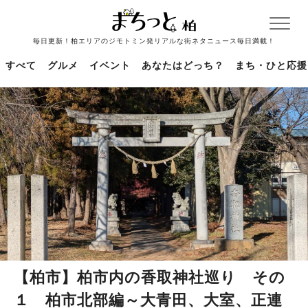
毎日更新！柏エリアのジモトミン発リアルな街ネタニュース毎日満載！
すべて
グルメ
イベント
あなたはどっち？
まち・ひと応援
【柏市】柏市内の香取神社巡り その
１ 柏市北部編～大青田、大室、正連