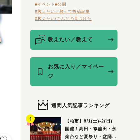
#イベント
#公園
#教えたい／教えて投稿記事
#教えたい/こんなの見つけた
教えたい／教えて
お気に入り／マイペー
ジ
週間人気記事ランキング
【柏市】8/1(土)‐2(日)
開催！高田・篠籠田・永
楽台など夏祭り・盆踊り