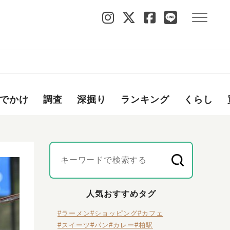
でかけ
調査
深掘り
ランキング
くらし
人気おすすめタグ
#ラーメン
#ショッピング
#カフェ
#スイーツ
#パン
#カレー
#柏駅