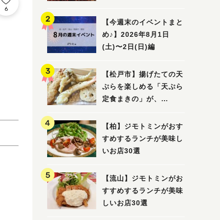
5選
6
【今週末のイベントまと
め♪】2026年8月1日
(土)〜2日(日)編
【松戸市】揚げたての天
ぷらを楽しめる「天ぷら
定食まきの」が、
7/31（金）オープン
【柏】ジモトミンがおす
すめするランチが美味し
いお店30選
【流山】ジモトミンがお
すすめするランチが美味
しいお店30選