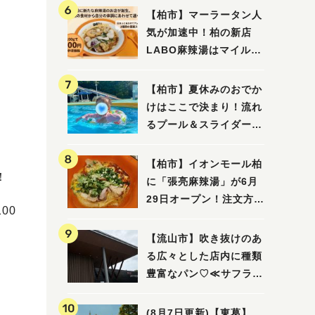
【柏市】マーラータン人
気が加速中！柏の新店
LABO麻辣湯はマイルド
な感じ
【柏市】夏休みのおでか
けはここで決まり！流れ
るプール＆スライダーに
大興奮♪「船戸市民プー
ル」を親子で満喫してき
【柏市】イオンモール柏
！
ました！
に「張亮麻辣湯」が6月
29日オープン！注文方法
00
や失敗しないポイントレ
ビュー
【流山市】吹き抜けのあ
る広々とした店内に種類
豊富なパン♡≪サフラン
丘の上店≫
(8月7日更新)【東葛】