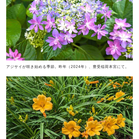
アジサイが咲き始める季節。昨年（2024年）、豊受稲荷本宮にて。