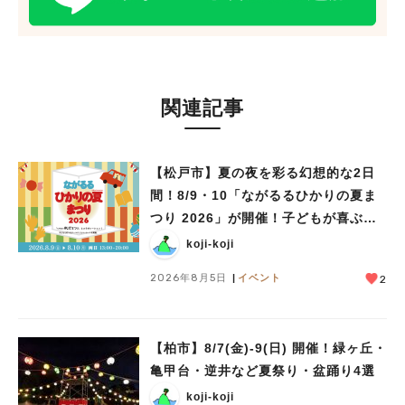
関連記事
【松戸市】夏の夜を彩る幻想的な2日
間！8/9・10「ながるるひかりの夏ま
つり 2026」が開催！子どもが喜ぶワ
ークショップや限定ヒーローショーも
koji-koji
人気のキーワード
2026年8月5日
イベント
2
#ラーメン
#ショッピング
#カフェ
#スイーツ
#パン
#カレー
#柏駅
#イベント
#公園
#教えたい／教えて投稿記事
#教えたい/こんなの見つけた
【柏市】8/7(金)‐9(日) 開催！緑ヶ丘・
亀甲台・逆井など夏祭り・盆踊り4選
koji-koji