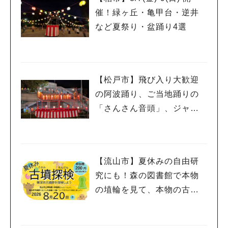
催！緑ヶ丘・亀甲台・逆井
など夏祭り・盆踊り4選
【松戸市】飛び入り大歓迎
の阿波踊り、ご当地踊りの
「さんさん音頭」、ジャ
ズ、キッチンカーも！「小
金宿まつり」8/28-30開催！
【流山市】夏休みの自由研
究にも！森の図書館で本物
の埴輪を見て、本物の古墳
を探検しよう♪