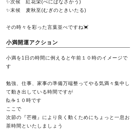
✨️次候 紅花栄(べにばなさかう)
✨️末候 麦秋至(むぎのときいたる)
その時々を彩った言葉並べですね💓
小満開運アクション
小満を1日の時間に例えると午前１０時のイメージで
す
勉強、仕事、家事の準備万端整ってやる気満々集中し
て動き出している時間ですが
🙋☕１０時です
ここで
次節の『芒種』により良く動くためにちょっと一息お
茶時間といたしましょう