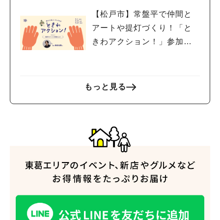
【松戸市】常盤平で仲間と
アートや提灯づくり！「と
きわアクション！」参加者
募集中！8/2(日),22(土),23
(日)開催！
もっと見る