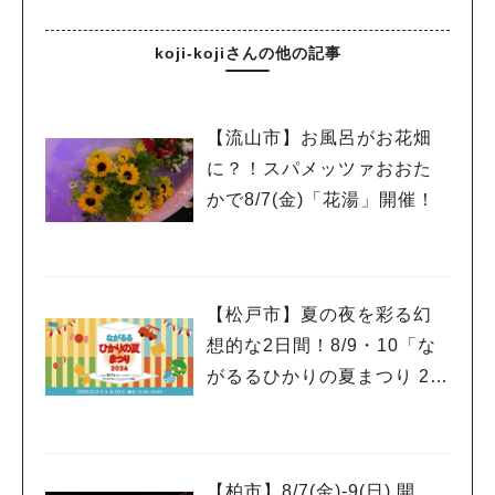
koji-kojiさんの他の記事
【流山市】お風呂がお花畑
に？！スパメッツァおおた
かで8/7(金)「花湯」開催！
【松戸市】夏の夜を彩る幻
想的な2日間！8/9・10「な
がるるひかりの夏まつり 20
26」が開催！子どもが喜ぶ
ワークショップや限定ヒー
ローショーも
【柏市】8/7(金)‐9(日) 開