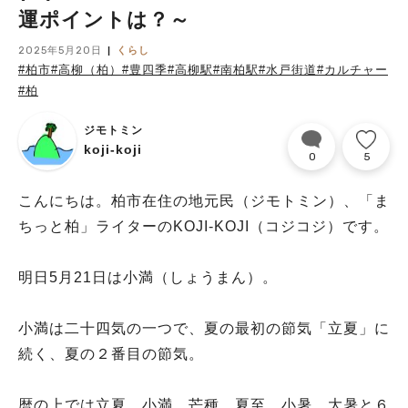
運ポイントは？～
2025年5月20日
くらし
#柏市
#高柳（柏）
#豊四季
#高柳駅
#南柏駅
#水戸街道
#カルチャー
#柏
ジモトミン
koji-koji
0
5
こんにちは。柏市在住の地元民（ジモトミン）、「ま
ちっと柏」ライターのKOJI-KOJI（コジコジ）です。
明日5月21日は小満（しょうまん）。
小満は二十四気の一つで、夏の最初の節気「立夏」に
続く、夏の２番目の節気。
暦の上では立夏、小満、芒種、夏至、小暑、大暑と６