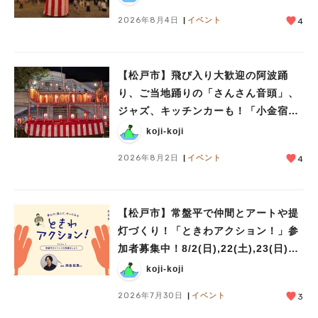
2026年8月4日
イベント
4
【松戸市】飛び入り大歓迎の阿波踊
り、ご当地踊りの「さんさん音頭」、
ジャズ、キッチンカーも！「小金宿ま
つり」8/28-30開催！
koji-koji
2026年8月2日
イベント
4
【松戸市】常盤平で仲間とアートや提
灯づくり！「ときわアクション！」参
加者募集中！8/2(日),22(土),23(日)開
催！
koji-koji
2026年7月30日
イベント
3