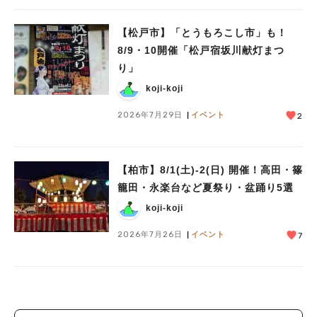
【松戸市】「とうもろこし市」も！
8/9・10開催「松戸宿坂川献灯まつ
り」
koji-koji
2026年7月29日
イベント
2
【柏市】8/1(土)‐2(日) 開催！高田・篠
籠田・永楽台など夏祭り・盆踊り5選
koji-koji
2026年7月26日
イベント
7