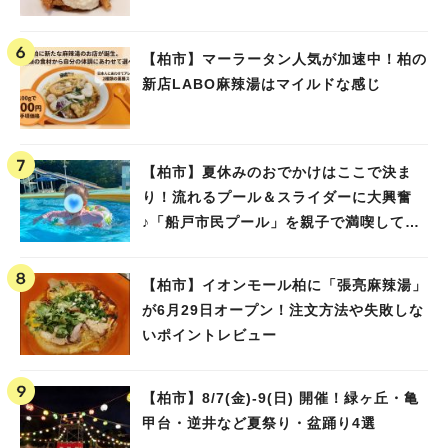
【柏市】マーラータン人気が加速中！柏の
新店LABO麻辣湯はマイルドな感じ
【柏市】夏休みのおでかけはここで決ま
り！流れるプール＆スライダーに大興奮
♪「船戸市民プール」を親子で満喫してき
ました！
【柏市】イオンモール柏に「張亮麻辣湯」
が6月29日オープン！注文方法や失敗しな
いポイントレビュー
【柏市】8/7(金)‐9(日) 開催！緑ヶ丘・亀
甲台・逆井など夏祭り・盆踊り4選