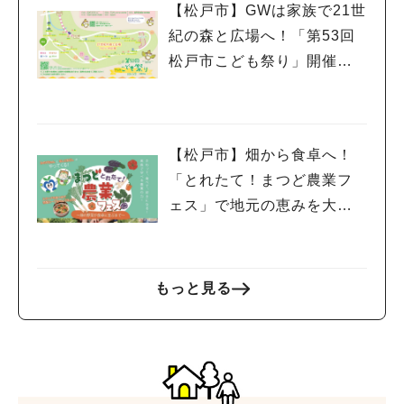
#ラーメン
#ショッピング
#カフェ
#スイーツ
#パン
#カレー
#柏駅
【松戸市】GWは家族で21世
#イベント
#公園
#教えたい／教えて投稿記事
紀の森と広場へ！「第53回
#教えたい/こんなの見つけた
松戸市こども祭り」開催（5/
3 日・祝）
【松戸市】畑から食卓へ！
「とれたて！まつど農業フ
ェス」で地元の恵みを大満
喫♪4/11(土)
もっと見る