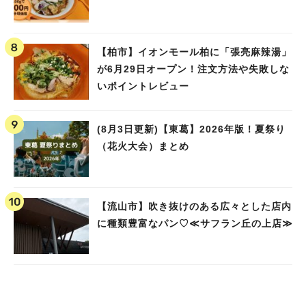
【柏市】イオンモール柏に「張亮麻辣湯」
が6月29日オープン！注文方法や失敗しな
いポイントレビュー
(8月3日更新)【東葛】2026年版！夏祭り
（花火大会）まとめ
【流山市】吹き抜けのある広々とした店内
に種類豊富なパン♡≪サフラン丘の上店≫