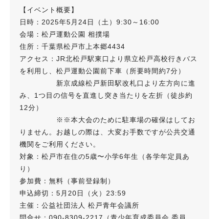
【イベント概要】
日時：2025年5月24日（土）9:30～16:00
会場：松戸運動公園 相撲場
住所：千葉県松戸市上本郷4434
アクセス：JR北松戸駅東口より県立松戸高校行きバス
を利用し、松戸運動公園前下車（所要時間約7分）
新京成線松戸新田駅改札口より左方向に進
み、1つ目の信号を直進し突き当たりを左折（徒歩約
12分）
※※本大会のために駐車場の確保はしてお
りません。お越しの際は、大変お手数ですが公共交通
機関をご利用ください。
対象：松戸市在住の5歳〜小学6年生（各学年定員あ
り）
参加費：無料（事前登録制）
申込締切：5月20日（火）23:59
主催：公益社団法人 松戸青年会議所
問合せ：090-8309-2217（青少年育成委員会 委員