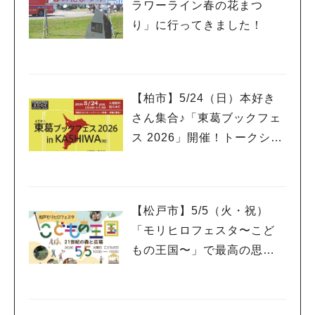
ラワーライン春の花まつ
り」に行ってきました！
【柏市】5/24（日）本好き
さん集合♪「東葛ブックフェ
ス 2026」開催！トークショ
ーやライブ、ワークショッ
プも
【松戸市】5/5（火・祝）
「モリヒロフェスタ〜こど
もの王国〜」で最高の思い
出作り@21世紀の森と広場
人気のキーワード