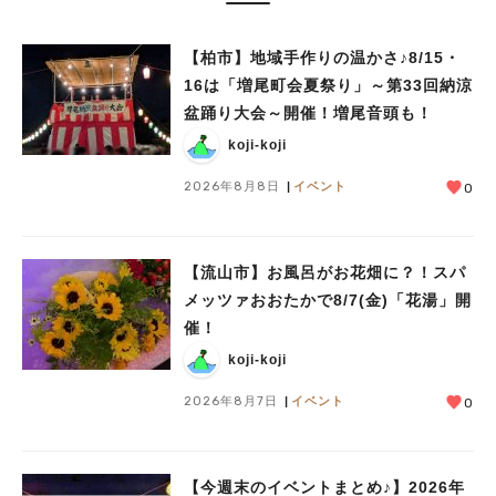
【柏市】地域手作りの温かさ♪8/15・
16は「増尾町会夏祭り」～第33回納涼
盆踊り大会～開催！増尾音頭も！
koji-koji
2026年8月8日
イベント
0
【流山市】お風呂がお花畑に？！スパ
メッツァおおたかで8/7(金)「花湯」開
催！
koji-koji
2026年8月7日
イベント
0
【今週末のイベントまとめ♪】2026年