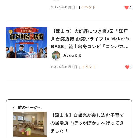
2026年8月5日
イベント
2
【流山市】大好評につき第3回「江戸
川台笑店街 お笑いライブ in Maker’s
BASE」流山出身コンビ「コンパス」
も登場！8/23（日）
Ayuuまま
2026年8月4日
イベント
1
前のページへ
【流山市】自然光が差し込む子育て
の居場所「ぽっかぽか」へ行ってき
ました！