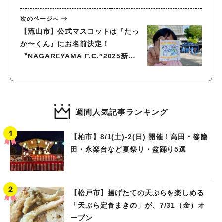
次のページへ
【流山市】公式マスコットは『たっ
か〜くん』にお名前決定！
〝NAGAREYAMA F.C.″2025新体
制発表会レポート
週間人気記事ランキング
【柏市】8/1(土)‐2(日) 開催！高田・篠籠
田・永楽台など夏祭り・盆踊り5選
【松戸市】揚げたての天ぷらを楽しめる
「天ぷら定食まきの」が、7/31（金）オ
ープン