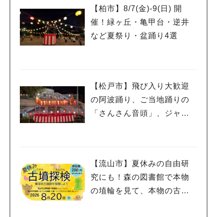
【柏市】8/7(金)‐9(日) 開
催！緑ヶ丘・亀甲台・逆井
など夏祭り・盆踊り4選
【松戸市】飛び入り大歓迎
の阿波踊り、ご当地踊りの
「さんさん音頭」、ジャ
ズ、キッチンカーも！「小
金宿まつり」8/28-30開催！
【流山市】夏休みの自由研
究にも！森の図書館で本物
の埴輪を見て、本物の古墳
を探検しよう♪