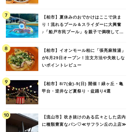
【柏市】夏休みのおでかけはここで決ま
り！流れるプール＆スライダーに大興奮
♪「船戸市民プール」を親子で満喫してき
ました！
【柏市】イオンモール柏に「張亮麻辣湯」
が6月29日オープン！注文方法や失敗しな
いポイントレビュー
【柏市】8/7(金)‐9(日) 開催！緑ヶ丘・亀
甲台・逆井など夏祭り・盆踊り4選
【流山市】吹き抜けのある広々とした店内
に種類豊富なパン♡≪サフラン丘の上店≫