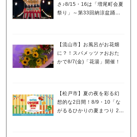
さ♪8/15・16は「増尾町会夏
祭り」～第33回納涼盆踊り
大会～開催！増尾音頭も！
【流山市】お風呂がお花畑
に？！スパメッツァおおた
かで8/7(金)「花湯」開催！
【松戸市】夏の夜を彩る幻
想的な2日間！8/9・10「な
がるるひかりの夏まつり 20
26」が開催！子どもが喜ぶ
ワークショップや限定ヒー
ローショーも