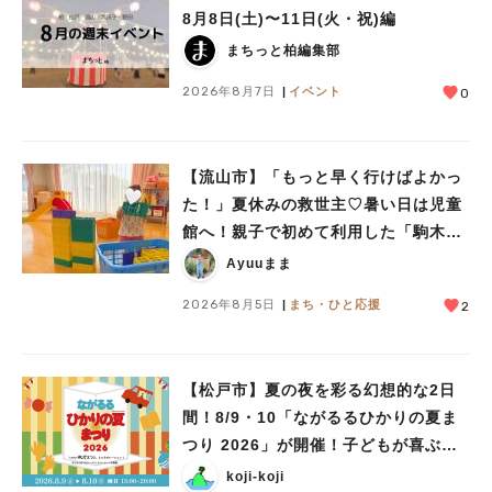
8月8日(土)〜11日(火・祝)編
人気のキーワード
まちっと柏編集部
#ラーメン
#ショッピング
#カフェ
#スイーツ
#パン
#カレー
#柏駅
2026年8月7日
イベント
0
#イベント
#公園
#教えたい／教えて投稿記事
#教えたい/こんなの見つけた
【流山市】「もっと早く行けばよかっ
た！」夏休みの救世主♡暑い日は児童
館へ！親子で初めて利用した「駒木台
児童館」レポート
Ayuuまま
2026年8月5日
まち・ひと応援
2
【松戸市】夏の夜を彩る幻想的な2日
間！8/9・10「ながるるひかりの夏ま
つり 2026」が開催！子どもが喜ぶワ
ークショップや限定ヒーローショーも
koji-koji