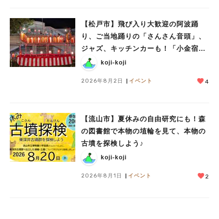
【松戸市】飛び入り大歓迎の阿波踊
り、ご当地踊りの「さんさん音頭」、
ジャズ、キッチンカーも！「小金宿ま
つり」8/28-30開催！
koji-koji
2026年8月2日
イベント
4
【流山市】夏休みの自由研究にも！森
の図書館で本物の埴輪を見て、本物の
古墳を探検しよう♪
koji-koji
2026年8月1日
イベント
2