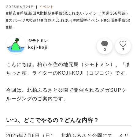
2025年6月24日
イベント
#柏市
#呼塚新田
#北柏駅
#手賀沼ふれあいライン（国道356号線）
#スポーツ
#水遊び
#自然とふれあう
#体験
#イベント
#公園
#手賀沼
#柏
ジモトミン
koji-koji
0
7
こんにちは。柏市在住の地元民（ジモトミン）、「ま
ちっと柏」ライターのKOJI-KOJI（コジコジ）です。
今回は、北柏ふるさと公園で開催されるメガSUPク
ルージングのご案内です。
いつ、どこでやるの？どんな内容？
2025年7月6日（日）、北柏ふるさと公園にて、メガ