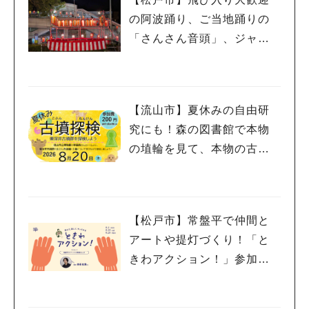
の阿波踊り、ご当地踊りの
「さんさん音頭」、ジャ
ズ、キッチンカーも！「小
金宿まつり」8/28-30開催！
【流山市】夏休みの自由研
究にも！森の図書館で本物
の埴輪を見て、本物の古墳
を探検しよう♪
【松戸市】常盤平で仲間と
アートや提灯づくり！「と
きわアクション！」参加者
募集中！8/2(日),22(土),23
(日)開催！