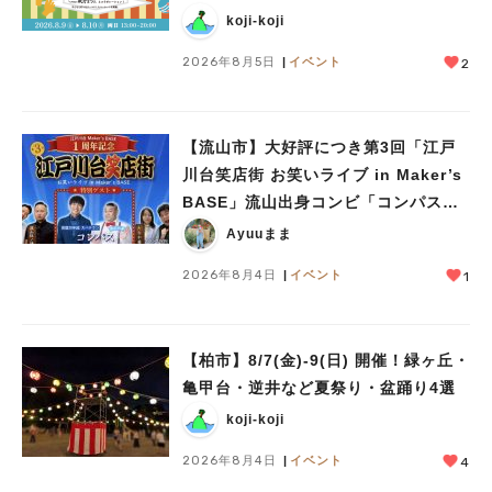
ークショップや限定ヒーローショーも
koji-koji
2026年8月5日
イベント
2
【流山市】大好評につき第3回「江戸
川台笑店街 お笑いライブ in Maker’s
BASE」流山出身コンビ「コンパス」
も登場！8/23（日）
Ayuuまま
2026年8月4日
イベント
1
人気のキーワード
#ラーメン
#ショッピング
#カフェ
#スイーツ
#パン
#カレー
#柏駅
【柏市】8/7(金)‐9(日) 開催！緑ヶ丘・
#イベント
#公園
#教えたい／教えて投稿記事
亀甲台・逆井など夏祭り・盆踊り4選
#教えたい/こんなの見つけた
koji-koji
2026年8月4日
イベント
4