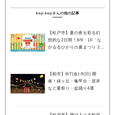
koji-kojiさんの他の記事
【松戸市】夏の夜を彩る幻
想的な2日間！8/9・10「な
がるるひかりの夏まつり 20
26」が開催！子どもが喜ぶ
ワークショップや限定ヒー
ローショーも
【柏市】8/7(金)‐9(日) 開
催！緑ヶ丘・亀甲台・逆井
など夏祭り・盆踊り4選
【松戸市】飛び入り大歓迎