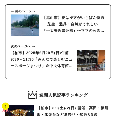
前のページへ
【流山市】夏は夕方がいちばん快適
♩ 芝生・遊具・自然がうれしい
『十太夫近隣公園』〜ママの公園開
拓レポ〜
次のページへ
【柏市】2025年6月29日(日)午前
9:30～11:30「みんなで楽しむニュ
ースポーツまつり」＠中央体育館
※受付時間は午前9:30～11:00
週間人気記事ランキング
【柏市】8/1(土)‐2(日) 開催！高田・篠籠
田・永楽台など夏祭り・盆踊り5選