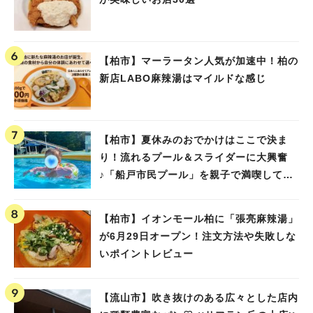
【柏市】マーラータン人気が加速中！柏の
新店LABO麻辣湯はマイルドな感じ
【柏市】夏休みのおでかけはここで決ま
り！流れるプール＆スライダーに大興奮
♪「船戸市民プール」を親子で満喫してき
ました！
【柏市】イオンモール柏に「張亮麻辣湯」
が6月29日オープン！注文方法や失敗しな
いポイントレビュー
【流山市】吹き抜けのある広々とした店内