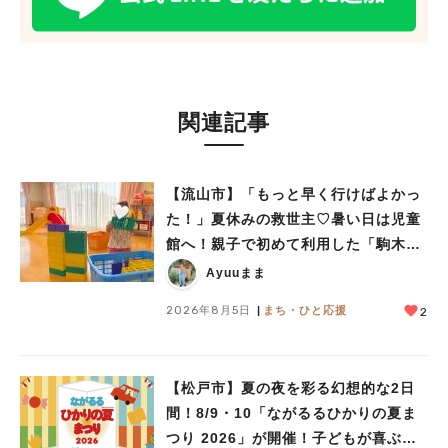
関連記事
【流山市】「もっと早く行けばよかっ
た！」夏休みの救世主♡暑い日は児童
館へ！親子で初めて利用した「駒木台
児童館」レポート
Ayuuまま
2026年8月5日
まち・ひと応援
2
【松戸市】夏の夜を彩る幻想的な2日
間！8/9・10「ながるるひかりの夏ま
つり 2026」が開催！子どもが喜ぶワ