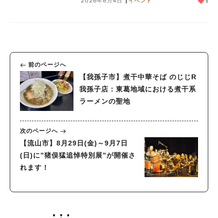
2026年8月4日
イベント
1
前のページへ
【我孫子市】煮干中華そば のじじR
我孫子店：東葛地域における煮干系
ラーメンの聖地
次のページへ
【流山市】8月29日(金)～9月7日
(日)に”猪俣猛追悼特別展”が開催さ
れます！