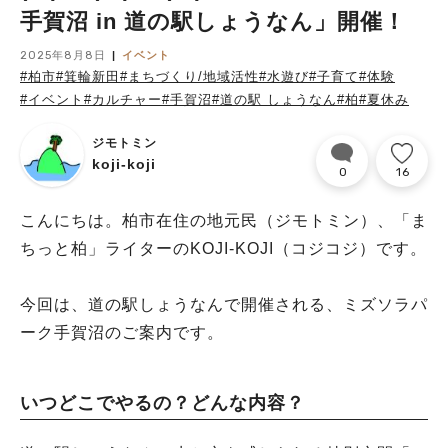
手賀沼 in 道の駅しょうなん」開催！
2025年8月8日
イベント
#柏市
#箕輪新田
#まちづくり/地域活性
#水遊び
#子育て
#体験
#イベント
#カルチャー
#手賀沼
#道の駅 しょうなん
#柏
#夏休み
ジモトミン
koji-koji
0
16
こんにちは。柏市在住の地元民（ジモトミン）、「ま
ちっと柏」ライターのKOJI-KOJI（コジコジ）です。
今回は、道の駅しょうなんで開催される、ミズソラパ
ーク手賀沼のご案内です。
いつどこでやるの？どんな内容？