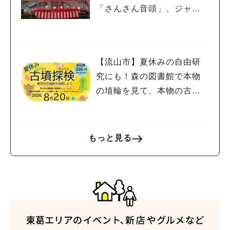
「さんさん音頭」、ジャ
ズ、キッチンカーも！「小
金宿まつり」8/28-30開催！
【流山市】夏休みの自由研
究にも！森の図書館で本物
の埴輪を見て、本物の古墳
を探検しよう♪
もっと見る