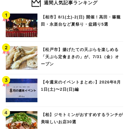
週間人気記事ランキング
【柏市】8/1(土)‐2(日) 開催！高田・篠籠
田・永楽台など夏祭り・盆踊り5選
【松戸市】揚げたての天ぷらを楽しめる
「天ぷら定食まきの」が、7/31（金）オ
ープン
【今週末のイベントまとめ♪】2026年8月
1日(土)〜2日(日)編
【柏】ジモトミンがおすすめするランチが
美味しいお店30選