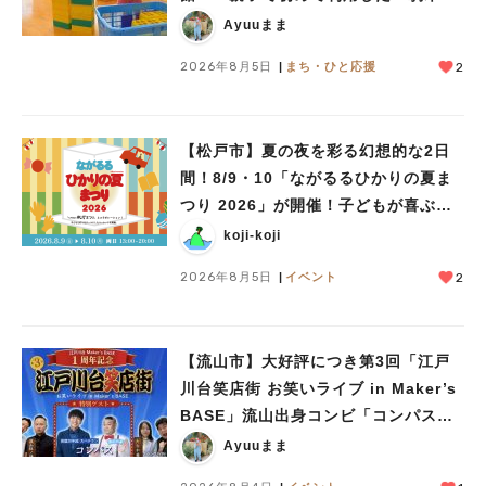
児童館」レポート
Ayuuまま
2026年8月5日
まち・ひと応援
2
【松戸市】夏の夜を彩る幻想的な2日
間！8/9・10「ながるるひかりの夏ま
つり 2026」が開催！子どもが喜ぶワ
ークショップや限定ヒーローショーも
koji-koji
2026年8月5日
イベント
2
【流山市】大好評につき第3回「江戸
川台笑店街 お笑いライブ in Maker’s
BASE」流山出身コンビ「コンパス」
も登場！8/23（日）
Ayuuまま