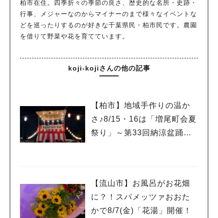
柏市在住。四季折々の季節の良さ、歴史的な名所・史跡・
行事、メジャーなのからマイナーのまで様々なイベントな
どを巡ったりするのが好きな千葉県民・柏市民です。農園
を借りて野菜や花を育てています。
koji-kojiさんの他の記事
【柏市】地域手作りの温か
さ♪8/15・16は「増尾町会夏
祭り」～第33回納涼盆踊り
大会～開催！増尾音頭も！
【流山市】お風呂がお花畑
に？！スパメッツァおおた
かで8/7(金)「花湯」開催！