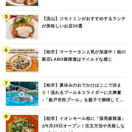
【流山】ジモトミンがおすすめするランチ
が美味しいお店30選
【柏市】マーラータン人気が加速中！柏の
新店LABO麻辣湯はマイルドな感じ
【柏市】夏休みのおでかけはここで決ま
り！流れるプール＆スライダーに大興奮
♪「船戸市民プール」を親子で満喫してき
ました！
【柏市】イオンモール柏に「張亮麻辣湯」
が6月29日オープン！注文方法や失敗しな