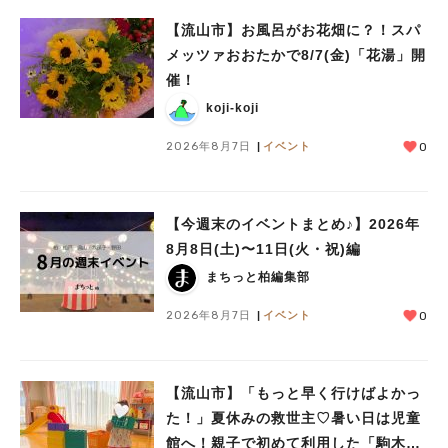
【流山市】お風呂がお花畑に？！スパ
メッツァおおたかで8/7(金)「花湯」開
催！
koji-koji
2026年8月7日
イベント
0
人気のキーワード
【今週末のイベントまとめ♪】2026年
#ラーメン
#ショッピング
#カフェ
#スイーツ
#パン
#カレー
#柏駅
8月8日(土)〜11日(火・祝)編
#イベント
#公園
#教えたい／教えて投稿記事
まちっと柏編集部
#教えたい/こんなの見つけた
2026年8月7日
イベント
0
【流山市】「もっと早く行けばよかっ
た！」夏休みの救世主♡暑い日は児童
館へ！親子で初めて利用した「駒木台