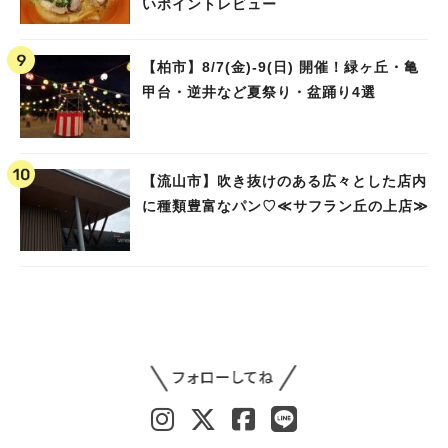
いポイントレビュー
【柏市】8/7(金)‐9(日) 開催！緑ヶ丘・亀
甲台・逆井など夏祭り・盆踊り4選
【流山市】吹き抜けのある広々とした店内
に種類豊富なパン♡≪サフラン丘の上店≫