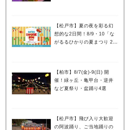
【松戸市】夏の夜を彩る幻
想的な2日間！8/9・10「な
がるるひかりの夏まつり 20
26」が開催！子どもが喜ぶ
ワークショップや限定ヒー
ローショーも
【柏市】8/7(金)‐9(日) 開
催！緑ヶ丘・亀甲台・逆井
など夏祭り・盆踊り4選
【松戸市】飛び入り大歓迎
の阿波踊り、ご当地踊りの