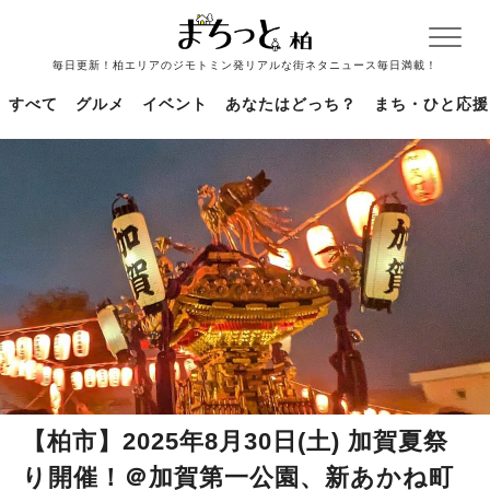
毎日更新！柏エリアのジモトミン発リアルな街ネタニュース毎日満載！
すべて
グルメ
イベント
あなたはどっち？
まち・ひと応援
【柏市】2025年8月30日(土) 加賀夏祭
り開催！＠加賀第一公園、新あかね町