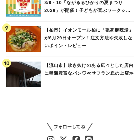
8/9・10「ながるるひかりの夏まつり
2026」が開催！子どもが喜ぶワークショ
ップや限定ヒーローショーも
【柏市】イオンモール柏に「張亮麻辣湯」
が6月29日オープン！注文方法や失敗しな
いポイントレビュー
【流山市】吹き抜けのある広々とした店内
に種類豊富なパン♡≪サフラン丘の上店≫