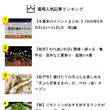
週間人気記事ランキング
【今週末のイベントまとめ♪】2026年8月
8日(土)〜11日(火・祝)編
【柏市】8/7(金)‐9(日) 開催！緑ヶ丘・亀
甲台・逆井など夏祭り・盆踊り4選
【松戸市】揚げたての天ぷらを楽しめる
「天ぷら定食まきの」が、7/31（金）オ
ープン
【柏】ジモトミンがおすすめするランチが