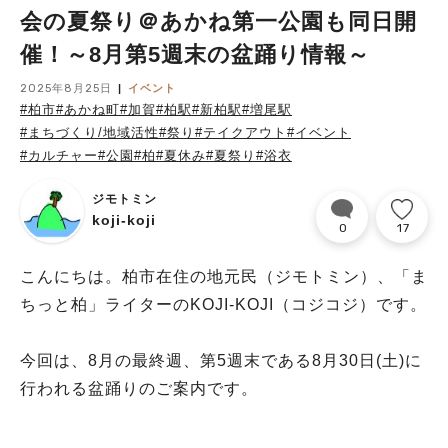
会の夏祭り＠あかね第一公園も同日開
催！～8月第5週末の盆踊り情報～
2025年8月25日
イベント
#柏市
#あかね町
#加賀
#柏駅
#新柏駅
#増尾駅
#まちづくり/地域活性
#祭り
#テイクアウト
#イベント
#カルチャー
#公園
#柏
#夏休み
#夏祭り
#浴衣
ジモトミン
koji-koji
0
17
こんにちは。柏市在住の地元民（ジモトミン）、「ま
ちっと柏」ライターのKOJI-KOJI（コジコジ）です。
今回は、8月の最終週、第5週末である8月30日(土)に
行われる盆踊りのご案内です。