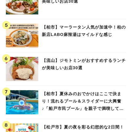
美味しいお店30選
【柏市】マーラータン人気が加速中！柏の
新店LABO麻辣湯はマイルドな感じ
【流山】ジモトミンがおすすめするランチ
が美味しいお店30選
【柏市】夏休みのおでかけはここで決ま
り！流れるプール＆スライダーに大興奮
♪「船戸市民プール」を親子で満喫してき
ました！
【松戸市】夏の夜を彩る幻想的な2日間！