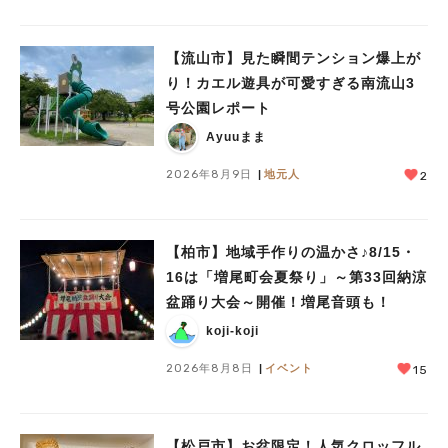
【流山市】見た瞬間テンション爆上が
り！カエル遊具が可愛すぎる南流山3
人気のキーワード
号公園レポート
#ラーメン
#ショッピング
#カフェ
#スイーツ
#パン
#カレー
#柏駅
Ayuuまま
#イベント
#公園
#教えたい／教えて投稿記事
#教えたい/こんなの見つけた
2026年8月9日
地元人
2
【柏市】地域手作りの温かさ♪8/15・
16は「増尾町会夏祭り」～第33回納涼
盆踊り大会～開催！増尾音頭も！
koji-koji
2026年8月8日
イベント
15
【松戸市】お盆限定！人気クロッフル