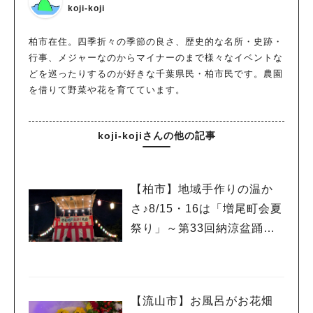
koji-koji
柏市在住。四季折々の季節の良さ、歴史的な名所・史跡・
行事、メジャーなのからマイナーのまで様々なイベントな
どを巡ったりするのが好きな千葉県民・柏市民です。農園
を借りて野菜や花を育てています。
koji-kojiさんの他の記事
【柏市】地域手作りの温か
さ♪8/15・16は「増尾町会夏
祭り」～第33回納涼盆踊り
大会～開催！増尾音頭も！
【流山市】お風呂がお花畑