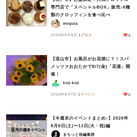
専門店で「スペシャルBOX」販売♪6種
類のクロッフィンを食べ比べ
meguta
2026年8月8日
グルメ
0
【流山市】お風呂がお花畑に？！スパ
メッツァおおたかで8/7(金)「花湯」開
催！
koji-koji
2026年8月7日
イベント
0
【今週末のイベントまとめ♪】2026年
8月8日(土)〜11日(火・祝)編
まちっと柏編集部