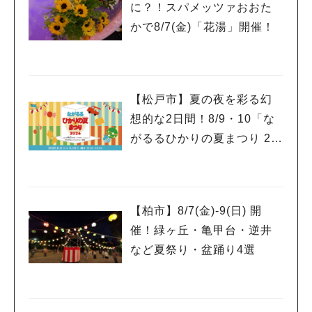
に？！スパメッツァおおた
かで8/7(金)「花湯」開催！
【松戸市】夏の夜を彩る幻
想的な2日間！8/9・10「な
がるるひかりの夏まつり 20
26」が開催！子どもが喜ぶ
ワークショップや限定ヒー
ローショーも
【柏市】8/7(金)‐9(日) 開
催！緑ヶ丘・亀甲台・逆井
など夏祭り・盆踊り4選