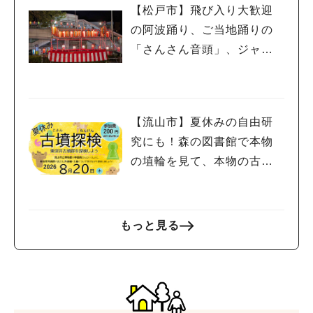
【松戸市】飛び入り大歓迎
の阿波踊り、ご当地踊りの
「さんさん音頭」、ジャ
ズ、キッチンカーも！「小
金宿まつり」8/28-30開催！
【流山市】夏休みの自由研
究にも！森の図書館で本物
の埴輪を見て、本物の古墳
を探検しよう♪
もっと見る