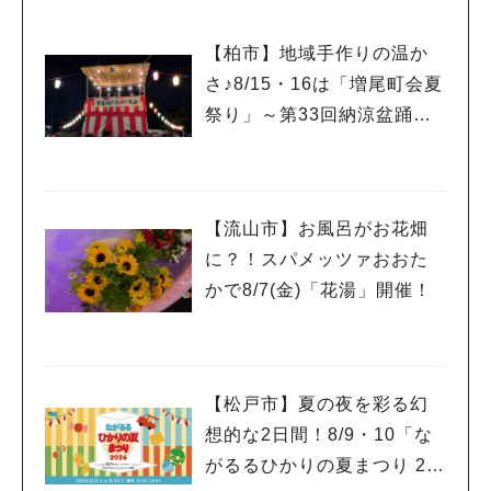
【柏市】地域手作りの温か
さ♪8/15・16は「増尾町会夏
祭り」～第33回納涼盆踊り
大会～開催！増尾音頭も！
【流山市】お風呂がお花畑
に？！スパメッツァおおた
かで8/7(金)「花湯」開催！
【松戸市】夏の夜を彩る幻
想的な2日間！8/9・10「な
がるるひかりの夏まつり 20