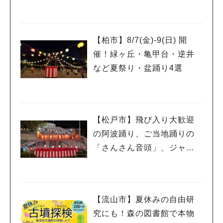
26」が開催！子どもが喜ぶ
ワークショップや限定ヒー
ローショーも
【柏市】8/7(金)‐9(日) 開
催！緑ヶ丘・亀甲台・逆井
など夏祭り・盆踊り4選
【松戸市】飛び入り大歓迎
の阿波踊り、ご当地踊りの
「さんさん音頭」、ジャ
ズ、キッチンカーも！「小
金宿まつり」8/28-30開催！
【流山市】夏休みの自由研
究にも！森の図書館で本物