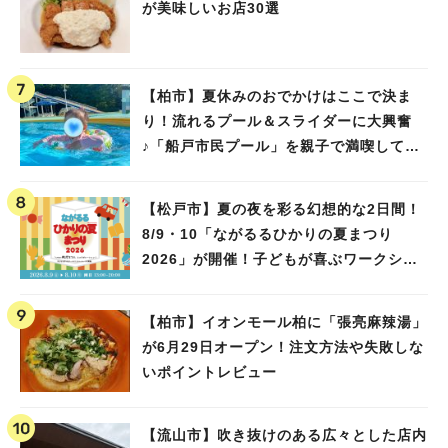
が美味しいお店30選
【柏市】夏休みのおでかけはここで決ま
り！流れるプール＆スライダーに大興奮
♪「船戸市民プール」を親子で満喫してき
ました！
【松戸市】夏の夜を彩る幻想的な2日間！
8/9・10「ながるるひかりの夏まつり
2026」が開催！子どもが喜ぶワークショ
ップや限定ヒーローショーも
【柏市】イオンモール柏に「張亮麻辣湯」
が6月29日オープン！注文方法や失敗しな
いポイントレビュー
【流山市】吹き抜けのある広々とした店内