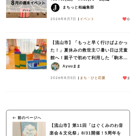
まちっと柏編集部
2026年8月7日
イベント
0
【流山市】「もっと早く行けばよかっ
た！」夏休みの救世主♡暑い日は児童
館へ！親子で初めて利用した「駒木台
児童館」レポート
Ayuuまま
2026年8月5日
まち・ひと応援
2
前のページへ
【流山市】第11回「はぐくみのわ音
楽会＆文化祭」8/31開催！5周年を