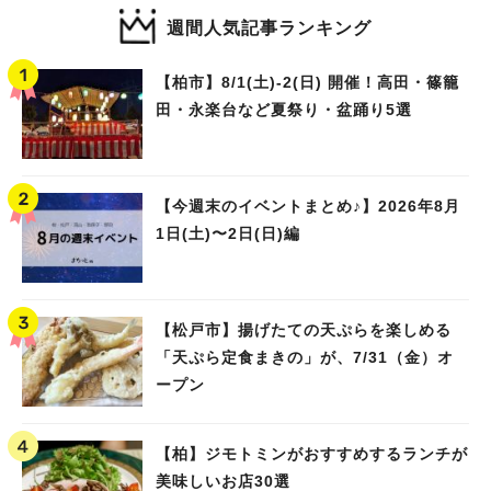
週間人気記事ランキング
【柏市】8/1(土)‐2(日) 開催！高田・篠籠
田・永楽台など夏祭り・盆踊り5選
【今週末のイベントまとめ♪】2026年8月
1日(土)〜2日(日)編
【松戸市】揚げたての天ぷらを楽しめる
「天ぷら定食まきの」が、7/31（金）オ
ープン
【柏】ジモトミンがおすすめするランチが
美味しいお店30選