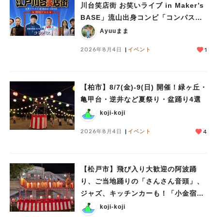
川台笑店街 お笑いライブ in Maker’s
BASE」流山出身コンビ「コンパス」
人気のキーワード
も登場！8/23（日）
Ayuuまま
#ラーメン
#ショッピング
#カフェ
#スイーツ
#パン
#カレー
#柏駅
#イベント
#公園
#教えたい／教えて投稿記事
2026年8月4日
イベント
1
#教えたい/こんなの見つけた
【柏市】8/7(金)‐9(日) 開催！緑ヶ丘・
亀甲台・逆井など夏祭り・盆踊り4選
koji-koji
2026年8月4日
イベント
4
【松戸市】飛び入り大歓迎の阿波踊
り、ご当地踊りの「さんさん音頭」、
ジャズ、キッチンカーも！「小金宿ま
つり」8/28-30開催！
koji-koji