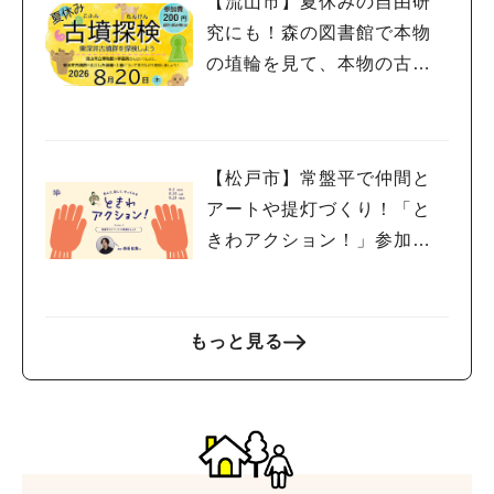
【流山市】夏休みの自由研
究にも！森の図書館で本物
の埴輪を見て、本物の古墳
を探検しよう♪
【松戸市】常盤平で仲間と
アートや提灯づくり！「と
きわアクション！」参加者
募集中！8/2(日),22(土),23
(日)開催！
もっと見る