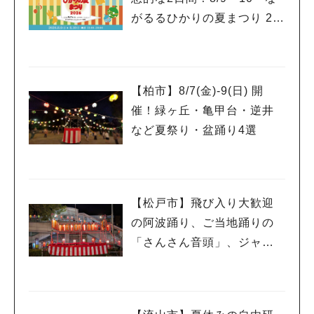
がるるひかりの夏まつり 20
26」が開催！子どもが喜ぶ
ワークショップや限定ヒー
ローショーも
【柏市】8/7(金)‐9(日) 開
催！緑ヶ丘・亀甲台・逆井
など夏祭り・盆踊り4選
【松戸市】飛び入り大歓迎
の阿波踊り、ご当地踊りの
「さんさん音頭」、ジャ
ズ、キッチンカーも！「小
金宿まつり」8/28-30開催！