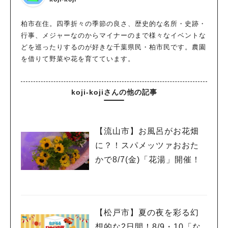
柏市在住。四季折々の季節の良さ、歴史的な名所・史跡・
行事、メジャーなのからマイナーのまで様々なイベントな
どを巡ったりするのが好きな千葉県民・柏市民です。農園
を借りて野菜や花を育てています。
koji-kojiさんの他の記事
【流山市】お風呂がお花畑
に？！スパメッツァおおた
かで8/7(金)「花湯」開催！
【松戸市】夏の夜を彩る幻
想的な2日間！8/9・10「な