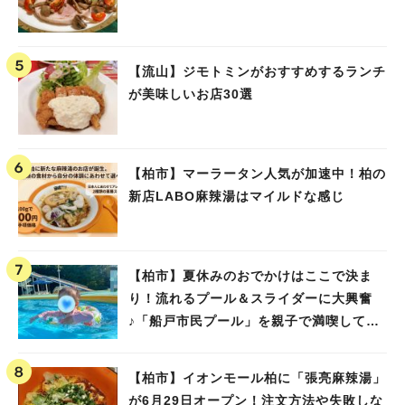
【流山】ジモトミンがおすすめするランチ
が美味しいお店30選
【柏市】マーラータン人気が加速中！柏の
新店LABO麻辣湯はマイルドな感じ
【柏市】夏休みのおでかけはここで決ま
り！流れるプール＆スライダーに大興奮
♪「船戸市民プール」を親子で満喫してき
ました！
【柏市】イオンモール柏に「張亮麻辣湯」
が6月29日オープン！注文方法や失敗しな