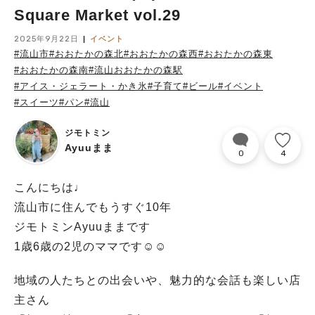
Square Market vol.29
2025年9月22日
イベント
#流山市
#おおたかの森北
#おおたかの森西
#おおたかの森東
#おおたかの森南
#流山おおたかの森駅
#アイス・ジェラート・かき氷
#子育て
#ビール
#イベント
#スイーツ
#パン
#流山
ジモトミン
Ayuuまま
0
4
こんにちは♩
流山市に住んでもうすぐ10年
ジモトミンAyuuままです
1歳6歳の2児のママです☺︎☺︎
地域の人たちとの出会いや、魅力的な会話も楽しい店
主さん