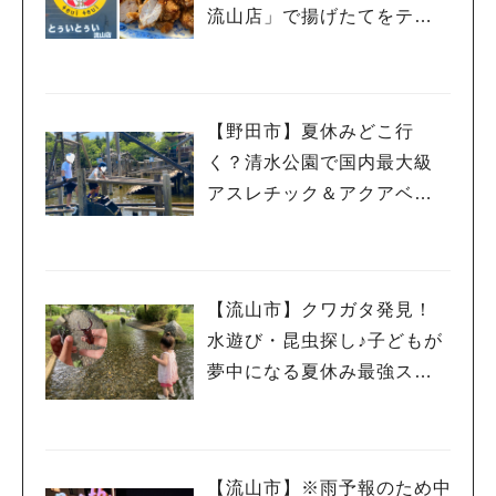
流山店」で揚げたてをテイ
クアウトしてみた♡
【野田市】夏休みどこ行
く？清水公園で国内最大級
アスレチック＆アクアベン
チャー！親子で一日遊び尽
くしレポ
【流山市】クワガタ発見！
水遊び・昆虫探し♪子どもが
夢中になる夏休み最強スポ
ット「野々下水辺公園」
【流山市】※雨予報のため中