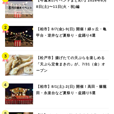
【今週末のイベントまとめ♪】2026年8月
8日(土)〜11日(火・祝)編
【柏市】8/7(金)‐9(日) 開催！緑ヶ丘・亀
甲台・逆井など夏祭り・盆踊り4選
【松戸市】揚げたての天ぷらを楽しめる
「天ぷら定食まきの」が、7/31（金）オ
ープン
【柏市】8/1(土)‐2(日) 開催！高田・篠籠
田・永楽台など夏祭り・盆踊り5選