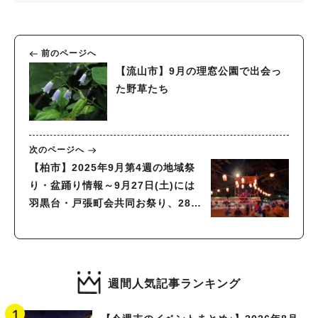
前のページへ
【流山市】9月の理窓公園で出会っ
た野草たち
次のページへ
【柏市】2025年9月第4週の地域祭
り・盆踊り情報～9月27日(土)には
羽黒台・戸張町会共同お祭り、28日
(日)は芸能フェスティバル開催～
週間人気記事ランキング