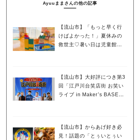
Ayuuままさんの他の記事
【流山市】「もっと早く行
けばよかった！」夏休みの
救世主♡暑い日は児童館へ！
親子で初めて利用した「駒
木台児童館」レポート
【流山市】大好評につき第3
回「江戸川台笑店街 お笑い
ライブ in Maker’s BASE」
流山出身コンビ「コンパ
ス」も登場！8/23（日）
【流山市】からあげ好き必
見！話題の「とぅいとぅい