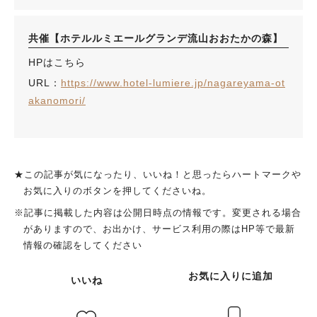
共催【ホテルルミエールグランデ流山おおたかの森】
HPはこちら
URL：
https://www.hotel-lumiere.jp/nagareyama-ot
akanomori/
★この記事が気になったり、いいね！と思ったらハートマークや
お気に入りのボタンを押してくださいね。
※記事に掲載した内容は公開日時点の情報です。変更される場合
人気のキーワード
がありますので、お出かけ、サービス利用の際はHP等で最新
#ラーメン
#ショッピング
#カフェ
#スイーツ
#パン
#カレー
#柏駅
情報の確認をしてください
#イベント
#公園
#教えたい／教えて投稿記事
#教えたい/こんなの見つけた
お気に入りに追加
いいね