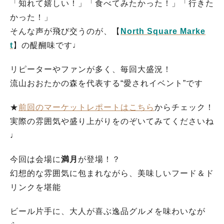
「知れて嬉しい！」「食べてみたかった！」「行きた
かった！」
そんな声が飛び交うのが、【
North Square Marke
t
】の醍醐味です♩
リピーターやファンが多く、毎回大盛況！
流山おおたかの森を代表する“愛されイベント”です
★
前回のマーケットレポートはこちら
からチェック！
実際の雰囲気や盛り上がりをのぞいてみてくださいね
♩
今回は会場に
満月
が登場！？
幻想的な雰囲気に包まれながら、美味しいフード＆ド
リンクを堪能
ビール片手に、大人が喜ぶ逸品グルメを味わいなが