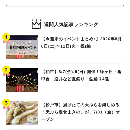
週間人気記事ランキング
【今週末のイベントまとめ♪】2026年8月
8日(土)〜11日(火・祝)編
【柏市】8/7(金)‐9(日) 開催！緑ヶ丘・亀
甲台・逆井など夏祭り・盆踊り4選
【松戸市】揚げたての天ぷらを楽しめる
「天ぷら定食まきの」が、7/31（金）オ
ープン