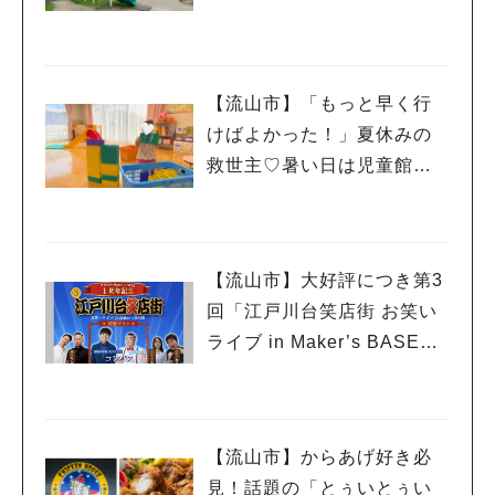
レポート
【流山市】「もっと早く行
けばよかった！」夏休みの
救世主♡暑い日は児童館へ！
親子で初めて利用した「駒
木台児童館」レポート
【流山市】大好評につき第3
回「江戸川台笑店街 お笑い
ライブ in Maker’s BASE」
流山出身コンビ「コンパ
ス」も登場！8/23（日）
【流山市】からあげ好き必
見！話題の「とぅいとぅい