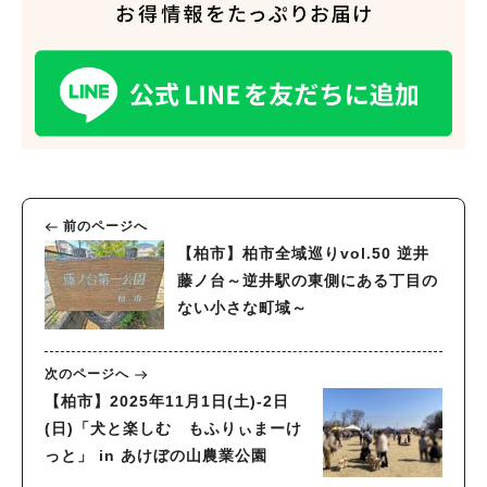
前のページへ
【柏市】柏市全域巡りvol.50 逆井
藤ノ台～逆井駅の東側にある丁目の
ない小さな町域～
次のページへ
【柏市】2025年11月1日(土)-2日
(日)「犬と楽しむ もふりぃまーけ
っと」 in あけぼの山農業公園