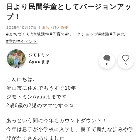
日より民間学童としてバージョンアッ
プ！
2025年10月27日
まち・ひと応援
#まちづくり/地域活性
#子育て
#ワークショップ
#体験
#子連れ
#学び
#イベント
ジモトミン
Ayuuまま
0
5
こんにちは♩
流山市に住んでもうすぐ10年
ジモトミンAyuuままです
2歳6歳の2児のママです☺︎☺︎
あっという間に今年もカウントダウン？！
今年は息子が小学校に入学し、親子で新たな歩みや学
びがたくさんありました