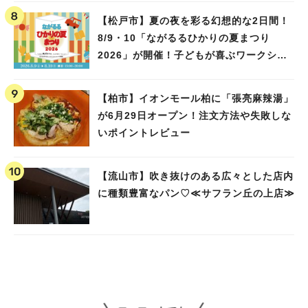
【松戸市】夏の夜を彩る幻想的な2日間！
8/9・10「ながるるひかりの夏まつり
2026」が開催！子どもが喜ぶワークショ
ップや限定ヒーローショーも
【柏市】イオンモール柏に「張亮麻辣湯」
が6月29日オープン！注文方法や失敗しな
いポイントレビュー
【流山市】吹き抜けのある広々とした店内
に種類豊富なパン♡≪サフラン丘の上店≫