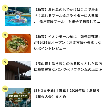
【柏市】夏休みのおでかけはここで決ま
り！流れるプール＆スライダーに大興奮
♪「船戸市民プール」を親子で満喫してき
ました！
【柏市】イオンモール柏に「張亮麻辣湯」
が6月29日オープン！注文方法や失敗しな
いポイントレビュー
【流山市】吹き抜けのある広々とした店内
に種類豊富なパン♡≪サフラン丘の上店≫
(8月3日更新)【東葛】2026年版！夏祭り
（花火大会）まとめ