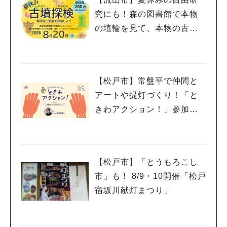
究にも！森の図書館で本物
の埴輪を見て、本物の古墳
を探検しよう♪
【松戸市】常盤平で仲間と
アートや提灯づくり！「と
きわアクション！」参加者
募集中！8/2(日),22(土),23
(日)開催！
【松戸市】「とうもろこし
市」も！ 8/9・10開催「松戸
宿坂川献灯まつり」