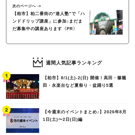
次のページへ
【柏市】柏二番街の“達人塾”で「ハ
ンドドリップ講座」に参加♪まだま
だ募集中の講座あります〈PR〉
週間人気記事ランキング
【柏市】8/1(土)‐2(日) 開催！高田・篠籠
田・永楽台など夏祭り・盆踊り5選
【今週末のイベントまとめ♪】2026年8月
1日(土)〜2日(日)編