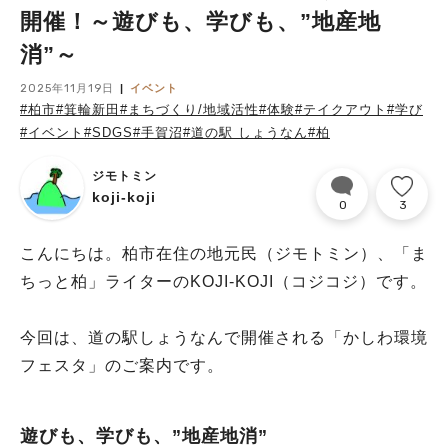
開催！～遊びも、学びも、”地産地
消”～
2025年11月19日
イベント
#柏市
#箕輪新田
#まちづくり/地域活性
#体験
#テイクアウト
#学び
#イベント
#SDGS
#手賀沼
#道の駅 しょうなん
#柏
ジモトミン
koji-koji
0
3
こんにちは。柏市在住の地元民（ジモトミン）、「ま
ちっと柏」ライターのKOJI-KOJI（コジコジ）です。
今回は、道の駅しょうなんで開催される「かしわ環境
フェスタ」のご案内です。
遊びも、学びも、”地産地消”