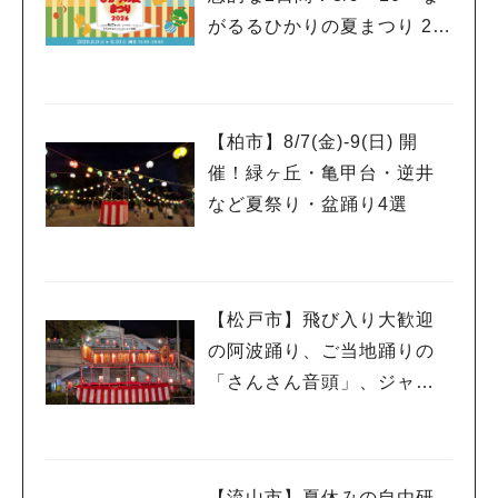
がるるひかりの夏まつり 20
26」が開催！子どもが喜ぶ
ワークショップや限定ヒー
ローショーも
【柏市】8/7(金)‐9(日) 開
催！緑ヶ丘・亀甲台・逆井
など夏祭り・盆踊り4選
【松戸市】飛び入り大歓迎
の阿波踊り、ご当地踊りの
「さんさん音頭」、ジャ
ズ、キッチンカーも！「小
金宿まつり」8/28-30開催！
【流山市】夏休みの自由研