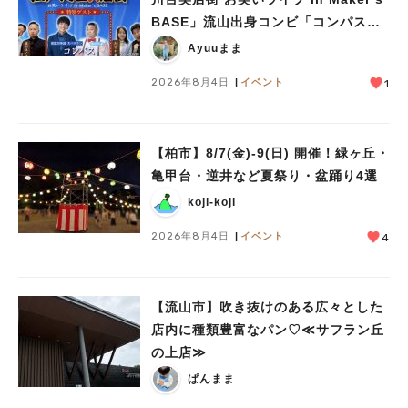
BASE」流山出身コンビ「コンパス」
も登場！8/23（日）
Ayuuまま
2026年8月4日
イベント
1
【柏市】8/7(金)‐9(日) 開催！緑ヶ丘・
亀甲台・逆井など夏祭り・盆踊り4選
koji-koji
2026年8月4日
イベント
4
人気のキーワード
#ラーメン
#ショッピング
#カフェ
#スイーツ
#パン
#カレー
#柏駅
【流山市】吹き抜けのある広々とした
#イベント
#公園
#教えたい／教えて投稿記事
店内に種類豊富なパン♡≪サフラン丘
#教えたい/こんなの見つけた
の上店≫
ぱんまま