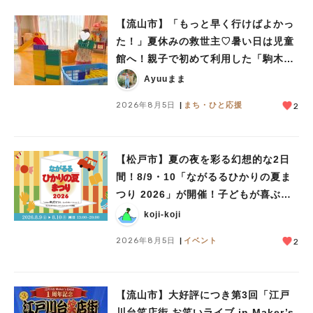
【流山市】「もっと早く行けばよかっ
た！」夏休みの救世主♡暑い日は児童
館へ！親子で初めて利用した「駒木台
児童館」レポート
Ayuuまま
2026年8月5日
まち・ひと応援
2
【松戸市】夏の夜を彩る幻想的な2日
間！8/9・10「ながるるひかりの夏ま
つり 2026」が開催！子どもが喜ぶワ
ークショップや限定ヒーローショーも
koji-koji
2026年8月5日
イベント
2
【流山市】大好評につき第3回「江戸
川台笑店街 お笑いライブ in Maker’s