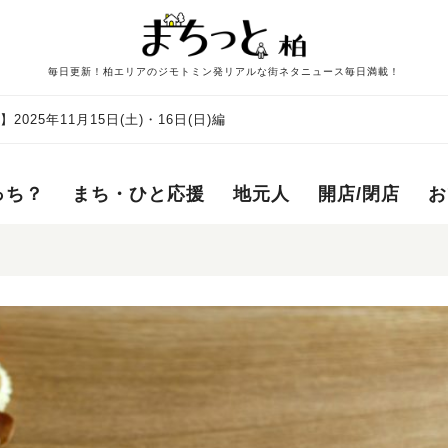
毎日更新！柏エリアのジモトミン発リアルな街ネタニュース毎日満載！
025年11月15日(土)・16日(日)編
っち？
まち・ひと応援
地元人
開店/閉店
お