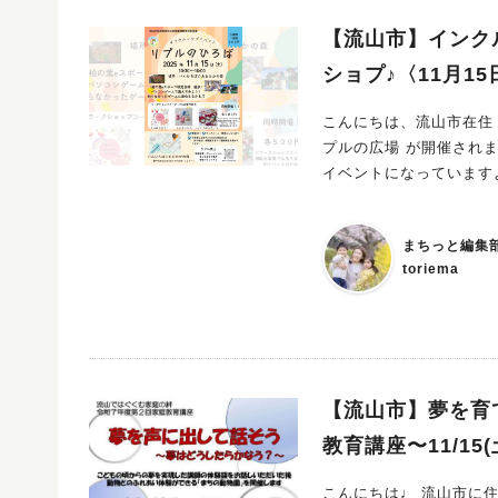
【流山市】インク
ショプ♪〈11月15
こんにちは、流山市在住・2
プルの広場 が開催され
イベントになっています
ていて、どんな子でも過ごしやすい環境に
mで見る リプル流山(@ripple.nagareyama)がシェアした投稿 日時：2025年11月15日（土）10:30〜
まちっと編集
16:00 会場：パルひろば⭐︎おおたかの森 入場：1家族200円 ワークショップ：各500円 主催：リプル流
toriema
山 @ripple.nagareyama eスポーツをやってみよう！ 柏の葉eスポーツ研究会さんが提供する、
の達人、パソコンゲームの体験コーナーがあり
子！ におすすめです。 
ニチャーム ・キッズアクセサリー こちらのワークショップが各500円で
愛い作品が作れますよ♪ 過ごしやすいスペース！子どものみの参加もOK 会場は、飲食OK、キッズル
ーム＆療育おもちゃもあ
【流山市】夢を育
さまの連絡先をお預かりします） 流山のインクルーシブイベントに行こ
教育講座〜11/15
プルの広場」はインクルーシブイベント！ どんな子でも楽
こんにちは♩ 流山市に住ん