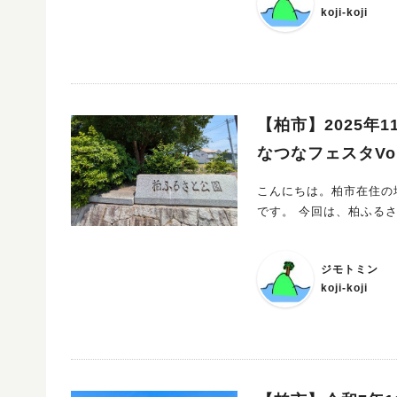
ちの動物園」代表・市川正喜さん 
koji-koji
代表として、移動型動物園「まちの動物
施設、地域イベントなどへ動物たちと一緒に訪
さ」や「思いやり」を伝える活動を続けています 
ちは動物たちのぬくもりにすっかり夢中 市川さんの優しい語
ます 講座のあとは「まちの動物園」ふれあい体験も！ 講演後には、実際に動物たちとふれあえる特
【柏市】2025年1
別体験も開催！ 登場予定の動物たちは、カピバラ・ウサギ・ヤギ・モルモットなど 「かわいい〜！」
「ふわふわ！」と声があふれる親子体験に
なつなフェスタVo
とで心が育つイベントです 秋の週末に、親子で「夢」と「命」にふれる特別な時間を過ごし
んか？ 子どもの“夢”を応援しながら、 親である私たち自身も“夢
こんにちは。柏市在住の地
さんの言葉には、挑戦する勇気とやさし
です。 今回は、
命のぬくもりと夢の大切さを感じられる—— 秋の親子
ジモトミン
koji-koji