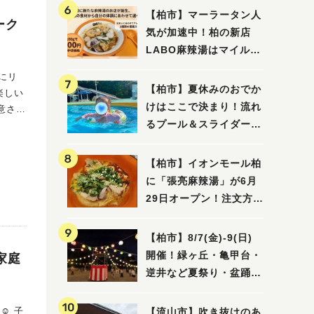
【柏市】マーラータン人
ーク
気が加速中！柏の新店
LABO麻辣湯はマイルド
な感じ
）にリ
【柏市】夏休みのおでか
楽しい
けはここで決まり！流れ
意され
るプール＆スライダーに
大興奮♪「船戸市民プー
ル」を親子で満喫してき
【柏市】イオンモール柏
ました！
に「張亮麻辣湯」が6月
29日オープン！注文方法
ス＆ミ
や失敗しないポイントレ
ビュー
【柏市】8/7(金)‐9(日)
保護者
開催！緑ヶ丘・亀甲台・
家庭
逆井など夏祭り・盆踊り
4選
 子
【流山市】吹き抜けのあ