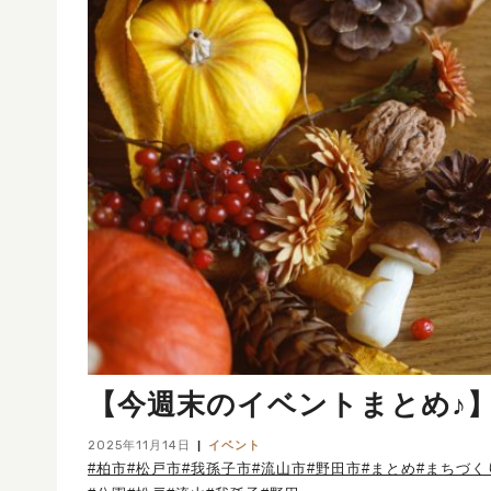
【今週末のイベントまとめ♪】202
2025年11月14日
イベント
#柏市
#松戸市
#我孫子市
#流山市
#野田市
#まとめ
#まちづく