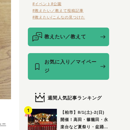
#イベント
#公園
#教えたい／教えて投稿記事
#教えたい/こんなの見つけた
教えたい／教えて
お気に入り／マイペー
ジ
週間人気記事ランキング
【柏市】8/1(土)‐2(日)
開催！高田・篠籠田・永
ャー
楽台など夏祭り・盆踊り