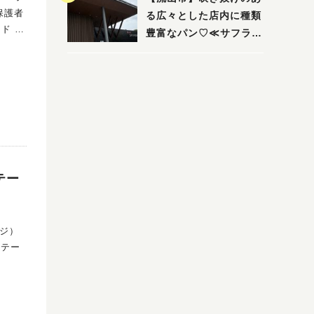
保護者
る広々とした店内に種類
 子
豊富なパン♡≪サフラン
丘の上店≫
テー
コジ）
芽生え