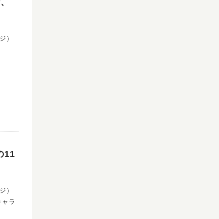
話、
コジ）
11
コジ）