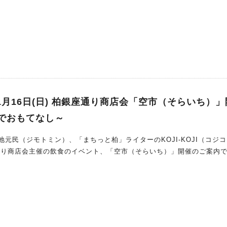
11月16日(日) 柏銀座通り商店会「空市（そらいち）」
でおもてなし～
元民（ジモトミン）、「まちっと柏」ライターのKOJI-KOJI（コジ
柏銀座通り商店会主催の飲食のイベント、「空市（そらいち）」開催のご案内