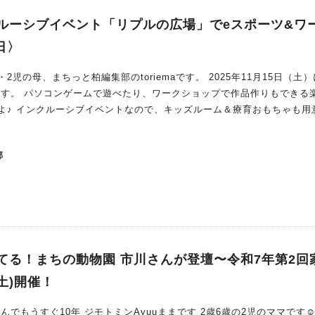
ルーシブイベント「リプルの広場」でeスポーツ&ワ
日〉
児の母、まちっと柏編集部のtoriemaです。 2025年11月15日（土
ます。 パソコンゲームで遊べたり、ワークショップで作品作りもできる
よ♪ インクルーシブイベントなので、キッズルーム＆療育おもちゃも用
なっているようです！ イベント概要 この投稿をInstagra
部
太鼓
ます。 ゲームが好きな子！ eスポーツをやってみたい
ワークショップでお気に入りの作品を♪ ・キャンディバッグ ・ミニリー
できちゃいます！ とっても可
ります。 小学生以上であれば、子どものみ参加もOK！ （その場合、
てる！まちの動物園 市川さんが登壇〜令和7年第2回
う！ 流山で開催される「リ
(土)開催！
しく遊べる環境が整っていますよ。 気にな
る方はぜひ参加してみてくださいね。
でもうすぐ10年 ジモトミンAyuuままです 2歳6歳の2児のママです☺︎☺︎