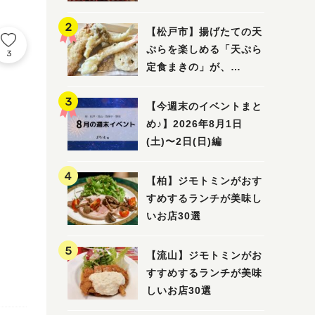
5選
【松戸市】揚げたての天
ぷらを楽しめる「天ぷら
3
定食まきの」が、
7/31（金）オープン
【今週末のイベントまと
め♪】2026年8月1日
(土)〜2日(日)編
【柏】ジモトミンがおす
すめするランチが美味し
いお店30選
【流山】ジモトミンがお
すすめするランチが美味
しいお店30選