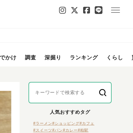
でかけ
調査
深掘り
ランキング
くらし
人気おすすめタグ
#ラーメン
#ショッピング
#カフェ
#スイーツ
#パン
#カレー
#柏駅