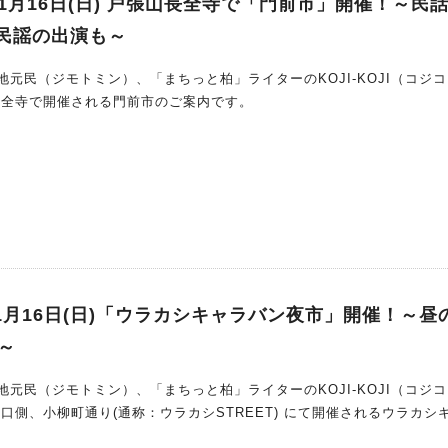
1月16日(日) 戸張山長全寺で「門前市」開催！～民
民謡の出演も～
元民（ジモトミン）、「まちっと柏」ライターのKOJI-KOJI（コジ
張山長全寺で開催される門前市のご案内です。
11月16日(日)「ウラカシキャラバン夜市」開催！～昼の
～
元民（ジモトミン）、「まちっと柏」ライターのKOJI-KOJI（コジ