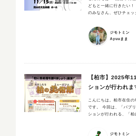
どもと一緒に行きたい！
のみなさん、ぜひチェック
育て中は「夢はなぁに？」なんて会話、よく
子どもに見せていきたいなと思っています そんな時にぴっ
ジモトミン
ァンで、これまで密着取材もしてきた 移動型動物園として流山市
Ayuuまま
園」代表・市川正喜さん（株式会社あにもる） 動物
けている市川さん 今回の講座では、「夢を叶える」をテーマに、実際の体験談や活動の裏側をたっぷ
り聞けます そしてなんと、講座のあとは「まちの動物園」ふれあい体験も！ 動物たちと間近でふれあ
いながら、親子で夢を語り合える貴重な時
に出して話そう 〜夢はどうしたら
15:30（開場 13:00） ▶︎会場 流山市文化会館 ホール ▶︎ 講師 市川正喜さん（株式会社あにもる 代表取
【柏市】2025年
締役） ▶︎内容 講演「夢を叶える」＋「まちの動物園」ふれあい体験 ▶︎対象 小・中学生とその保護者
ションが行われま
（親子での参加歓迎） ▶︎ 託児：なし ▶︎手話通訳：あり ▶︎要約筆記：あり ▶︎定員 ・市内小中学校の児
童・生徒およびその保護者 150人（先着順） ・市内在住
こんにちは。柏市在住の地
不要（無料） 申込み方法（事前申込制） 以下のリンクからお申し込みください ▶︎市内小中学校の児
です。 今回は、「パブリックアートの再発見」、「日本各地のミュージアム調査」等のプレゼンテー
童・生徒・保護者の方はこちら 申し込みフォーム（150人先着） ▶︎市内在住
ションが行われる、「柏
ら 申し込みフォーム（30人先着） ※申込締切：11月14日（金）まで 親子で“夢”について考えるきっ
かけになるこの講座 動
るはず ぜひ、ご家族で参加し
ジモトミン