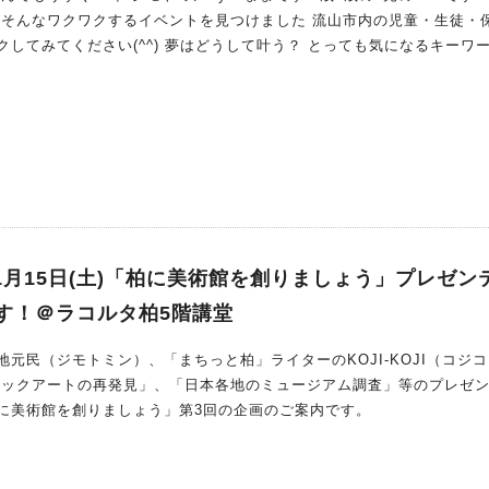
 そんなワクワクするイベントを見つけました 流山市内の児童・生徒・
してみてください(^^) 夢はどうして叶う？ とっても気になるキーワード
しますよね 私自身も夢を持ち、追いかけたり楽しむ姿を
たりな講座を発見！ 講師は、わが家も大フ
を拠点に活動している 「まちの動物
とのふれあいを通して“命と夢を育てる”活動を続
間になりそうです 令和7年度 第2回 家庭教育講座『夢を声
かなう？〜』概要 ▶︎開催日 2025年11月15日（土） ▶︎時間 13:30〜
11月15日(土)「柏に美術館を創りましょう」プレゼン
す！＠ラコルタ柏5階講堂
・在勤・在学の方 30人（先着順） ▶︎費用：
元民（ジモトミン）、「まちっと柏」ライターのKOJI-KOJI（コジ
・在勤・在学の方はこち
に美術館を創りましょう」第3回の企画のご案内です。
物たちとのふれあいを通じて、きっと子どもたちの中に温かい気持ちが
てみてください(^^) 流山市公式HP イベント詳細はこちら 講師は「ま