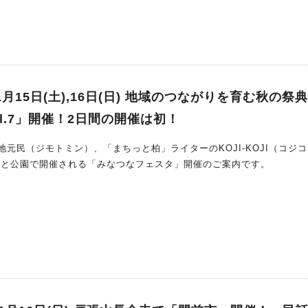
子どもの頃の“夢”を実現した市川さん 現在は「株式会社あにもる」
園」を運営しています 流山市を拠点に、幼稚園や学校、介護
問し、 “動物と人とのふれあい”を通して「命の大切
わが家もこれまでに何度も体験していて、 子どもた
り口と動物への愛情が、いつも心に響き
1月15日(土),16日(日) 地域のつながりを育む秋の祭
なること間違いなし “夢を語る”だけでなく、“命にふれる”こ
l.7」開催！2日間の開催は初！
てみませ
を思い出す時間”になりそうです 市川
元民（ジモトミン）、「まちっと柏」ライターのKOJI-KOJI（コジ
さがあふれています そして動物たちとのふれあいを通して、
柏ふるさと公園で開催される「みなつなフェスタ」開催のご案内です。
イベントとして、ぜひおすすめしたい講座です