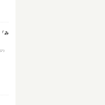
典「み
コジ）