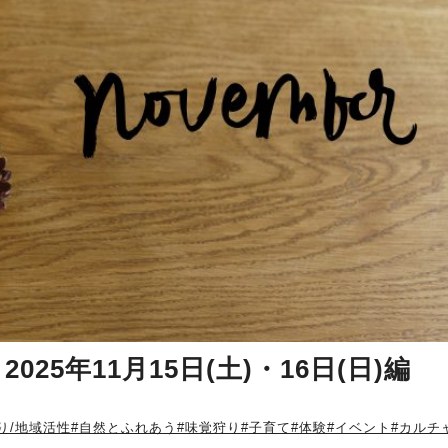
5年11月15日(土)・16日(日)編
り/地域活性
#自然とふれあう
#味覚狩り
#子育て
#体験
#イベント
#カルチ