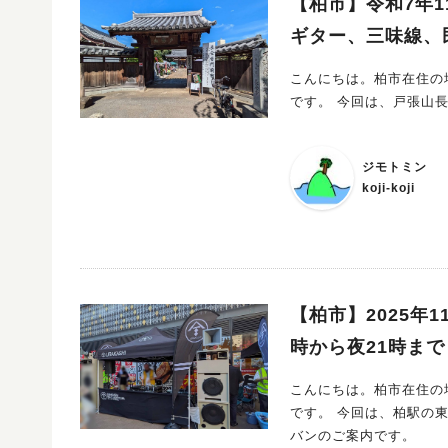
【柏市】令和7年1
ギター、三味線、
こんにちは。柏市在住の地
です。 今回は、戸
ジモトミン
koji-koji
【柏市】2025年
時から夜21時まで
こんにちは。柏市在住の地
です。 今回は、柏駅の東口側、小柳町通り(通称：ウラカシSTREET) にて開催されるウラカシキャラ
バンのご案内です。