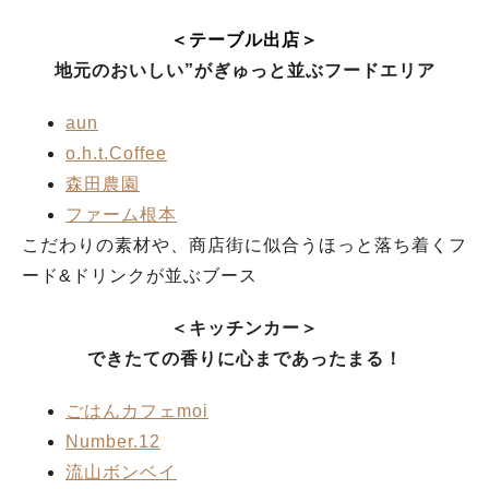
＜テーブル出店＞
地元のおいしい”がぎゅっと並ぶフードエリア
aun
o.h.t.Coffee
森田農園
ファーム根本
こだわりの素材や、商店街に似合うほっと落ち着くフ
ード&ドリンクが並ぶブース
＜キッチンカー＞
できたての香りに心まであったまる！
ごはんカフェmoi
Number.12
流山ボンベイ