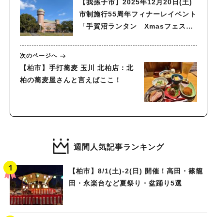
【我孫子市】2025年12月20日(土)
市制施行55周年フィナーレイベント
「手賀沼ランタン Xmasフェステ
ィバル」開催！ in 水の館・手賀沼
親水広場
次のページへ
【柏市】手打蕎麦 玉川 北柏店：北
柏の蕎麦屋さんと言えばここ！
週間人気記事ランキング
【柏市】8/1(土)‐2(日) 開催！高田・篠籠
田・永楽台など夏祭り・盆踊り5選