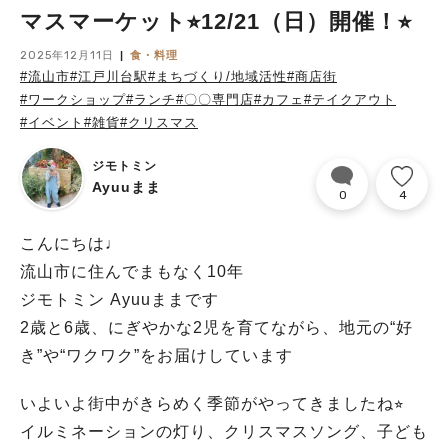
マスマーケット⭐︎12/21（日）開催！⭐︎
2025年12月11日
食・料理
#流山市
#江戸川台駅
#まちづくり/地域活性
#商店街
#ワークショップ
#ランチ
#〇〇専門店
#カフェ
#テイクアウト
#イベント
#雑貨
#クリスマス
ジモトミン
Ayuuまま
0
4
こんにちは♩
流山市に住んでまもなく10年
ジモトミン Ayuuままです
2歳と6歳、にぎやかな2児を育てながら、地元の“好
き”や“ワクワク”をお届けしています
いよいよ街中がきらめく季節がやってきましたね⭐︎
イルミネーションの灯り、クリスマスソング、子ども