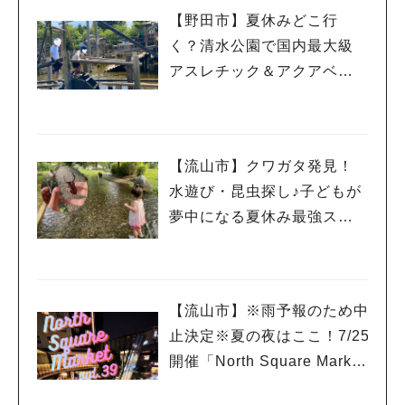
#イベント
#公園
#教えたい／教えて投稿記事
【野田市】夏休みどこ行
#教えたい/こんなの見つけた
く？清水公園で国内最大級
アスレチック＆アクアベン
チャー！親子で一日遊び尽
くしレポ
【流山市】クワガタ発見！
水遊び・昆虫探し♪子どもが
夢中になる夏休み最強スポ
ット「野々下水辺公園」
【流山市】※雨予報のため中
止決定※夏の夜はここ！7/25
開催「North Square Marke
t」絶品グルメと音楽ライブ