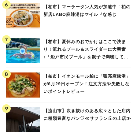
【柏市】マーラータン人気が加速中！柏の
新店LABO麻辣湯はマイルドな感じ
【柏市】夏休みのおでかけはここで決ま
り！流れるプール＆スライダーに大興奮
♪「船戸市民プール」を親子で満喫してき
ました！
【柏市】イオンモール柏に「張亮麻辣湯」
が6月29日オープン！注文方法や失敗しな
いポイントレビュー
【流山市】吹き抜けのある広々とした店内
に種類豊富なパン♡≪サフラン丘の上店≫