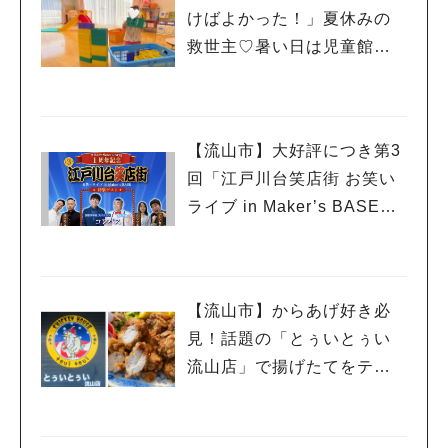
けばよかった！」夏休みの
救世主♡暑い日は児童館へ！
親子で初めて利用した「駒
木台児童館」レポート
【流山市】大好評につき第3
回「江戸川台笑店街 お笑い
ライブ in Maker’s BASE」
流山出身コンビ「コンパ
ス」も登場！8/23（日）
【流山市】からあげ好き必
見！話題の「とぅいとぅい
流山店」で揚げたてをテイ
クアウトしてみた♡
人気のキーワード
#ラーメン
#ショッピング
#カフェ
#スイーツ
#パン
#カレー
#柏駅