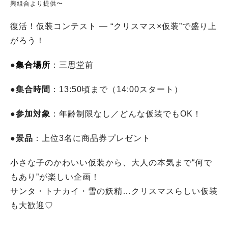
興組合より提供〜
復活！仮装コンテスト — “クリスマス×仮装”で盛り上
がろう！
●
集合場所
：三思堂前
●
集合時間
：13:50頃まで（14:00スタート）
●
参加対象
：年齢制限なし／どんな仮装でもOK！
●
景品
：上位3名に商品券プレゼント
小さな子のかわいい仮装から、大人の本気まで“何で
もあり”が楽しい企画！
サンタ・トナカイ・雪の妖精…クリスマスらしい仮装
も大歓迎♡