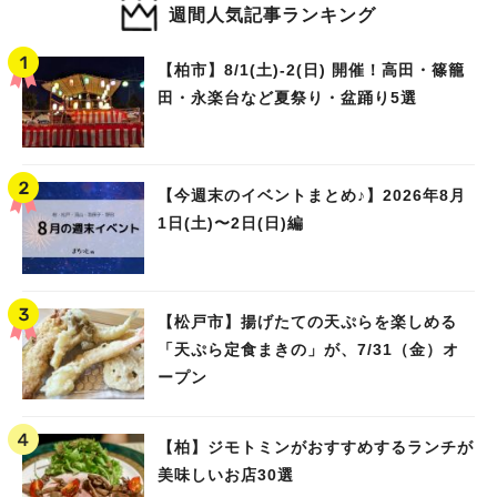
週間人気記事ランキング
【柏市】8/1(土)‐2(日) 開催！高田・篠籠
田・永楽台など夏祭り・盆踊り5選
【今週末のイベントまとめ♪】2026年8月
1日(土)〜2日(日)編
【松戸市】揚げたての天ぷらを楽しめる
「天ぷら定食まきの」が、7/31（金）オ
ープン
【柏】ジモトミンがおすすめするランチが
美味しいお店30選