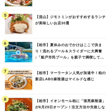
【流山】ジモトミンがおすすめするランチ
が美味しいお店30選
【柏市】夏休みのおでかけはここで決ま
り！流れるプール＆スライダーに大興奮
♪「船戸市民プール」を親子で満喫してき
ました！
【柏市】マーラータン人気が加速中！柏の
新店LABO麻辣湯はマイルドな感じ
【柏市】イオンモール柏に「張亮麻辣湯」
が6月29日オープン！注文方法や失敗しな