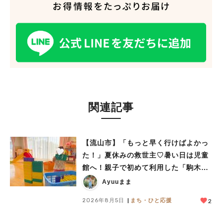
関連記事
【流山市】「もっと早く行けばよかっ
た！」夏休みの救世主♡暑い日は児童
館へ！親子で初めて利用した「駒木台
児童館」レポート
Ayuuまま
人気のキーワード
2026年8月5日
まち・ひと応援
2
#ラーメン
#ショッピング
#カフェ
#スイーツ
#パン
#カレー
#柏駅
#イベント
#公園
#教えたい／教えて投稿記事