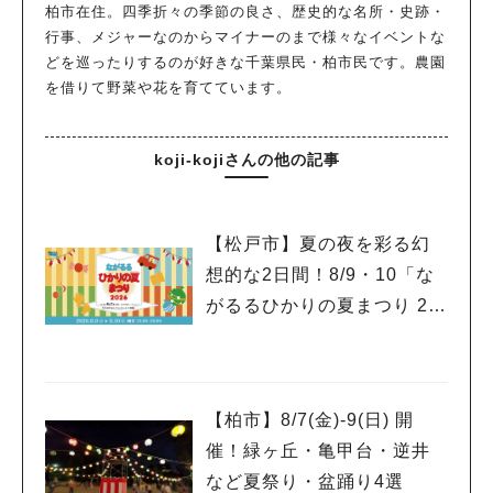
柏市在住。四季折々の季節の良さ、歴史的な名所・史跡・
行事、メジャーなのからマイナーのまで様々なイベントな
どを巡ったりするのが好きな千葉県民・柏市民です。農園
を借りて野菜や花を育てています。
koji-kojiさんの他の記事
【松戸市】夏の夜を彩る幻
想的な2日間！8/9・10「な
がるるひかりの夏まつり 20
26」が開催！子どもが喜ぶ
ワークショップや限定ヒー
ローショーも
【柏市】8/7(金)‐9(日) 開
催！緑ヶ丘・亀甲台・逆井
など夏祭り・盆踊り4選