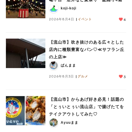
koji-koji
2026年8月4日
イベント
4
【流山市】吹き抜けのある広々とした
店内に種類豊富なパン♡≪サフラン丘
の上店≫
ぱんまま
2026年8月3日
グルメ
3
【流山市】からあげ好き必見！話題の
「とぅいとぅい流山店」で揚げたてを
テイクアウトしてみた♡
Ayuuまま