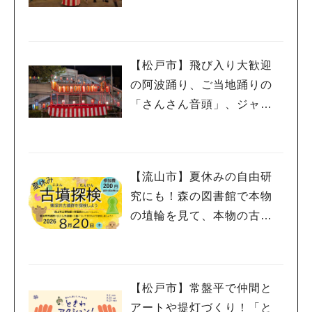
【松戸市】飛び入り大歓迎
の阿波踊り、ご当地踊りの
「さんさん音頭」、ジャ
ズ、キッチンカーも！「小
金宿まつり」8/28-30開催！
【流山市】夏休みの自由研
究にも！森の図書館で本物
の埴輪を見て、本物の古墳
を探検しよう♪
【松戸市】常盤平で仲間と
アートや提灯づくり！「と