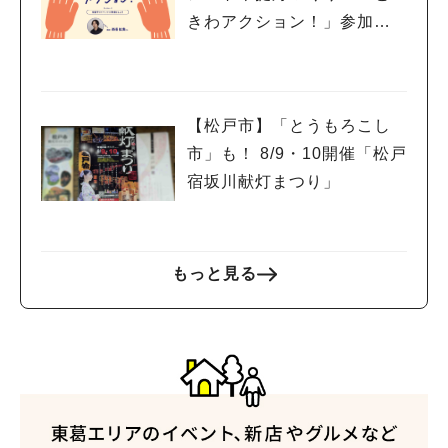
きわアクション！」参加者
募集中！8/2(日),22(土),23
(日)開催！
【松戸市】「とうもろこし
市」も！ 8/9・10開催「松戸
宿坂川献灯まつり」
もっと見る