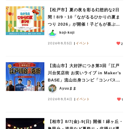
#教えたい/こんなの見つけた
【松戸市】夏の夜を彩る幻想的な2日
間！8/9・10「ながるるひかりの夏ま
つり 2026」が開催！子どもが喜ぶワ
ークショップや限定ヒーローショーも
koji-koji
2026年8月5日
イベント
2
【流山市】大好評につき第3回「江戸
川台笑店街 お笑いライブ in Maker’s
BASE」流山出身コンビ「コンパス」
も登場！8/23（日）
Ayuuまま
2026年8月4日
イベント
1
【柏市】8/7(金)‐9(日) 開催！緑ヶ丘・
亀甲台・逆井など夏祭り・盆踊り4選