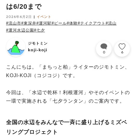
は6/20まで
2026年6月2日
イベント
#流山市
#東深井
#運河駅
#ビール
#体験
#テイクアウト
#流山
#運河水辺公園
#七夕
ジモトミン
koji-koji
0
6
こんにちは。「まちっと柏」ライターのジモトミン、
KOJI-KOJI（コジコジ）です。
今回は、「水辺で乾杯！利根運河」やそのイベントの
一環で実施される「七夕ランタン」のご案内です。
全国の水辺をみんなで一斉に盛り上げるミズベ
リングプロジェクト