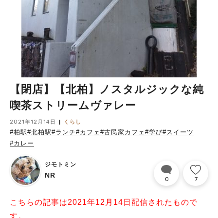
【閉店】【北柏】ノスタルジックな純
喫茶ストリームヴァレー
2021年12月14日
くらし
#柏駅
#北柏駅
#ランチ
#カフェ
#古民家カフェ
#学び
#スイーツ
#カレー
ジモトミン
NR
0
7
こちらの記事は2021年12月14日配信されたもので
す。