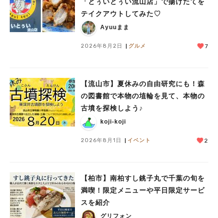
「とぅいとぅい流山店」で揚げたてを
テイクアウトしてみた♡
Ayuuまま
2026年8月2日
グルメ
7
【流山市】夏休みの自由研究にも！森
の図書館で本物の埴輪を見て、本物の
古墳を探検しよう♪
koji-koji
2026年8月1日
イベント
2
【柏市】南柏すし銚子丸で千葉の旬を
満喫！限定メニューや平日限定サービ
スを紹介
グリフォン