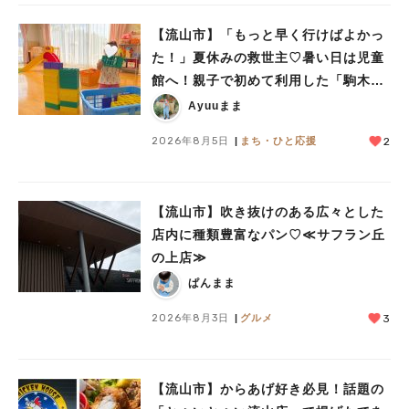
#イベント
#公園
#教えたい／教えて投稿記事
#教えたい/こんなの見つけた
【流山市】「もっと早く行けばよかっ
た！」夏休みの救世主♡暑い日は児童
館へ！親子で初めて利用した「駒木台
児童館」レポート
Ayuuまま
2026年8月5日
まち・ひと応援
2
【流山市】吹き抜けのある広々とした
店内に種類豊富なパン♡≪サフラン丘
の上店≫
ぱんまま
2026年8月3日
グルメ
3
【流山市】からあげ好き必見！話題の