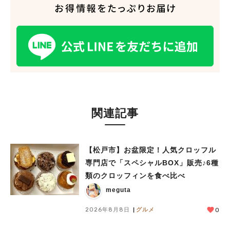
関連記事
【松戸市】お盆限定！人気クロッフル
専門店で「スペシャルBOX」販売♪6種
類のクロッフィンを食べ比べ
meguta
2026年8月8日
グルメ
0
人気のキーワード
#ラーメン
#ショッピング
#カフェ
#スイーツ
#パン
#カレー
#柏駅