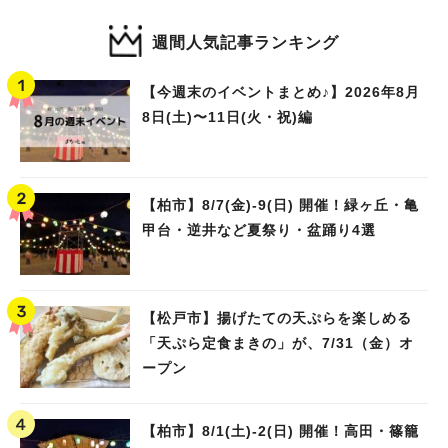
週間人気記事ランキング
【今週末のイベントまとめ♪】2026年8月
8日(土)〜11日(火・祝)編
【柏市】8/7(金)‐9(日) 開催！緑ヶ丘・亀
甲台・逆井など夏祭り・盆踊り4選
【松戸市】揚げたての天ぷらを楽しめる
「天ぷら定食まきの」が、7/31（金）オ
ープン
【柏市】8/1(土)‐2(日) 開催！高田・篠籠