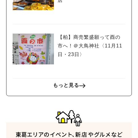
店
【柏】商売繁盛願って酉の
市へ！＠大鳥神社〈11月11
日・23日〉
もっと見る