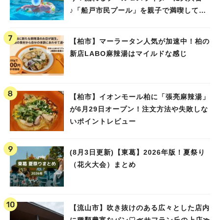
♪「船戸市民プール」を親子で満喫してき
ました！
【柏市】マーラータン人気が加速中！柏の
新店LABO麻辣湯はマイルドな感じ
【柏市】イオンモール柏に「張亮麻辣湯」
が6月29日オープン！注文方法や失敗しな
いポイントレビュー
(8月3日更新)【東葛】2026年版！夏祭り
（花火大会）まとめ
【流山市】吹き抜けのある広々とした店内