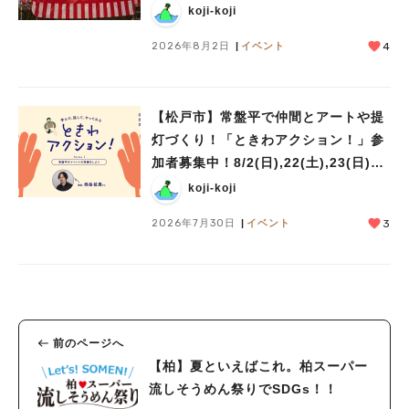
つり」8/28-30開催！
koji-koji
2026年8月2日
イベント
4
【松戸市】常盤平で仲間とアートや提
灯づくり！「ときわアクション！」参
加者募集中！8/2(日),22(土),23(日)開
催！
koji-koji
2026年7月30日
イベント
3
前のページへ
【柏】夏といえばこれ。柏スーパー
流しそうめん祭りでSDGs！！