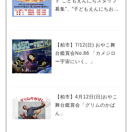
ト”こどもえんにちスタッフ
募集”、”子どもえんにちお客
様募集”
【柏市】7/12(日) おやこ舞
台鑑賞会No.86 「カメジロ
ー宇宙にいく。」
【柏市】4月12日(日)おやこ
舞台鑑賞会「グリムのかば
ん」