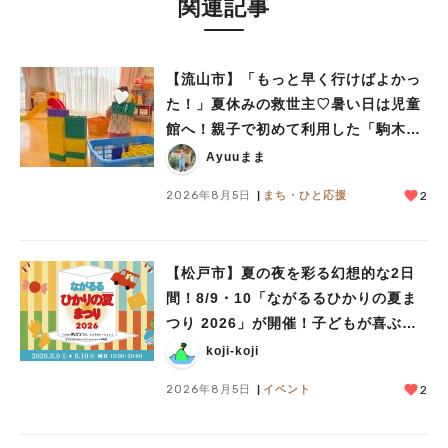
関連記事
【流山市】「もっと早く行けばよかっ
た！」夏休みの救世主♡暑い日は児童
館へ！親子で初めて利用した「駒木台
児童館」レポート
Ayuuまま
2026年8月5日
まち・ひと応援
2
【松戸市】夏の夜を彩る幻想的な2日
間！8/9・10「ながるるひかりの夏ま
つり 2026」が開催！子どもが喜ぶワ
ークショップや限定ヒーローショーも
koji-koji
2026年8月5日
イベント
2