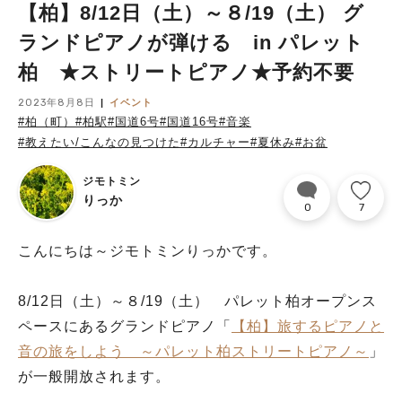
【柏】8/12日（土）～８/19（土） グ
ランドピアノが弾ける in パレット
柏 ★ストリートピアノ★予約不要
2023年8月8日
イベント
#柏（町）
#柏駅
#国道6号
#国道16号
#音楽
#教えたい/こんなの見つけた
#カルチャー
#夏休み
#お盆
ジモトミン
りっか
0
7
こんにちは～ジモトミンりっかです。
8/12日（土）～８/19（土） パレット柏オープンス
ペースにあるグランドピアノ「
【柏】旅するピアノと
音の旅をしよう ～パレット柏ストリートピアノ～
」
が一般開放されます。