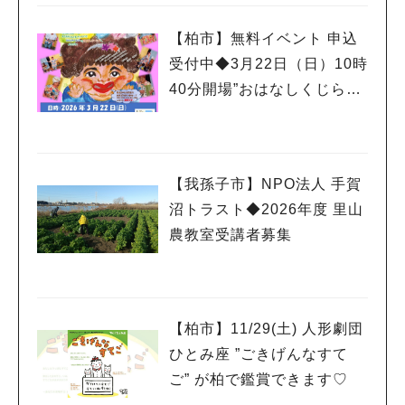
【柏市】無料イベント 申込
受付中◆3月22日（日）10時
40分開場”おはなしくじらの
おもちゃばこ”
【我孫子市】NPO法人 手賀
沼トラスト◆2026年度 里山
農教室受講者募集
【柏市】11/29(土) 人形劇団
ひとみ座 ”ごきげんなすて
ご” が柏で鑑賞できます♡