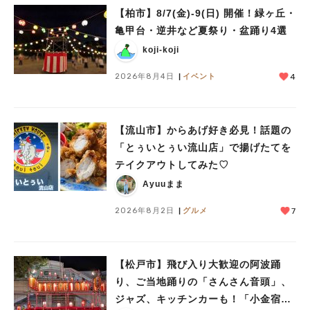
【柏市】8/7(金)‐9(日) 開催！緑ヶ丘・
亀甲台・逆井など夏祭り・盆踊り4選
koji-koji
2026年8月4日
イベント
4
【流山市】からあげ好き必見！話題の
人気のキーワード
「とぅいとぅい流山店」で揚げたてを
#ラーメン
#ショッピング
#カフェ
#スイーツ
#パン
#カレー
#柏駅
テイクアウトしてみた♡
#イベント
#公園
#教えたい／教えて投稿記事
Ayuuまま
#教えたい/こんなの見つけた
2026年8月2日
グルメ
7
【松戸市】飛び入り大歓迎の阿波踊
り、ご当地踊りの「さんさん音頭」、
ジャズ、キッチンカーも！「小金宿ま