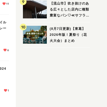
ビュー
【流山市】吹き抜けのあ
11
る広々とした店内に種類
豊富なパン♡≪サフラン
丘の上店≫
イル
レー
(8月7日更新)【東葛】
2026年版！夏祭り（花
火大会）まとめ
6
24
1