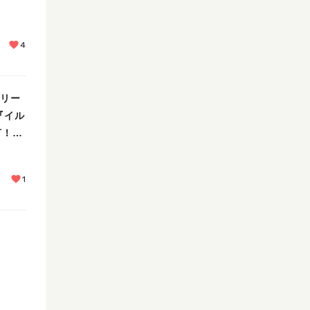
4
メリー
『イル
灯！行
1