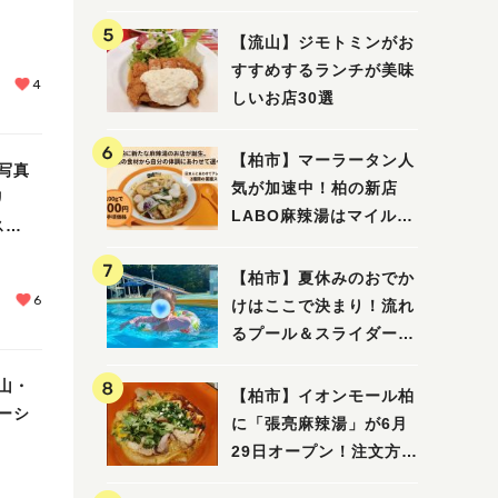
【流山】ジモトミンがお
すすめするランチが美味
4
しいお店30選
【柏市】マーラータン人
写真
気が加速中！柏の新店
リ
LABO麻辣湯はマイルド
ス
な感じ
【柏市】夏休みのおでか
6
けはここで決まり！流れ
るプール＆スライダーに
大興奮♪「船戸市民プー
山・
ル」を親子で満喫してき
【柏市】イオンモール柏
ーシ
ました！
に「張亮麻辣湯」が6月
29日オープン！注文方法
や失敗しないポイントレ