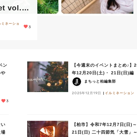
 vol.32
催レポー
ルミネーショ
3
ベン
【今週末のイベントまとめ♪】20
ルや
年12月20日(土)・ 21日(日)編
まちっと柏編集部
2025年12月19日
イルミネーション
3
ない
【柏市】令和7年12月7日(日)～
た場
21日(日) 二十四節気「大雪」