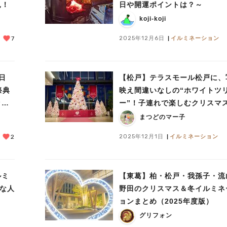
見！
日や開運ポイントは？～
koji-koji
2025年12月6日
イルミネーション
7
7日
【松戸】テラスモール松戸に、
祭典
映え間違いなしの“ホワイトツ
ット
ー”！子連れで楽しむクリスマ
業公園
〈PR〉
まつどのマー子
2025年12月1日
イルミネーション
2
ルミ
【東葛】柏・松戸・我孫子・流
切な人
野田のクリスマス＆冬イルミネ
ョンまとめ（2025年度版）
グリフォン