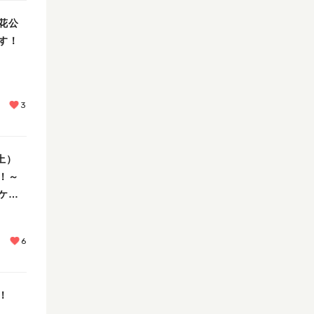
花公
す！
3
土）
！～
ケッ
6
！