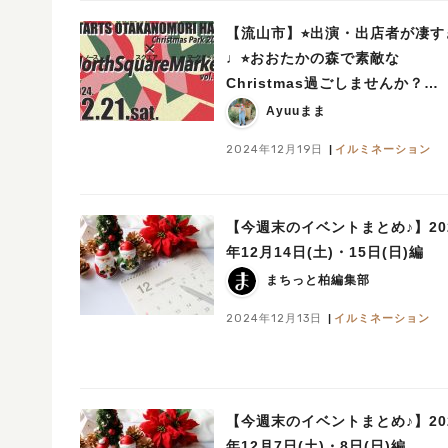
【流山市】⭐︎出演・出店者が凄す
♩⭐︎おおたかの森で素敵な
Christmas過ごしませんか？
【North Square Market vol.20】
Ayuuまま
12/21(土)開催
2024年12月19日
イルミネーション
【今週末のイベントまとめ♪】20
年12月14日(土)・15日(日)編
まちっと柏編集部
2024年12月13日
イルミネーション
【今週末のイベントまとめ♪】20
年12月7日(土)・8日(日)編