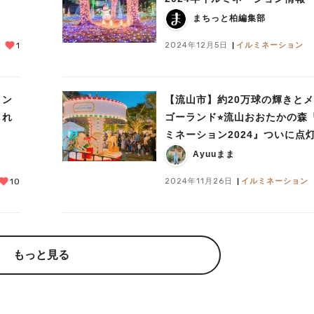
まちっと柏編集部
2024年12月5日
イルミネーション
1
ョン
【流山市】約20万球の輝きと
しれ
ゴーランド⭐︎流山おおたかの森
ミネーション2024』ついに点
ってきました♩
Ayuuまま
2024年11月26日
イルミネーション
10
もっと見る