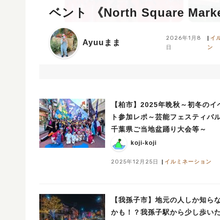
ベント 《North Square Market
クリスマスパーク 2025》開
2026年1月8
イ
Ayuuまま
日
ン
ト！
【柏市】2025年晩秋～初冬のイ
ト参加レポ～芸能フェスティバ
千葉県ご当地盆踊り大会等～
koji-koji
2025年12月25日
イルミネーション
【我孫子市】地元の人しか知ら
かも！？我孫子駅から少し歩い