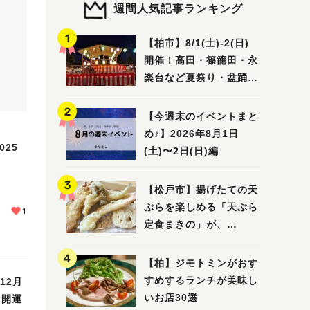
週間人気記事ランキング
【柏市】8/1(土)‐2(日)
開催！高田・篠籠田・永
楽台など夏祭り・盆踊り
5選
【今週末のイベントまと
め♪】2026年8月1日
25
(土)〜2日(日)編
【松戸市】揚げたての天
ぷらを楽しめる「天ぷら
1
定食まきの」が、
7/31（金）オープン
【柏】ジモトミンがおす
すめするランチが美味し
12月
いお店30選
～開運