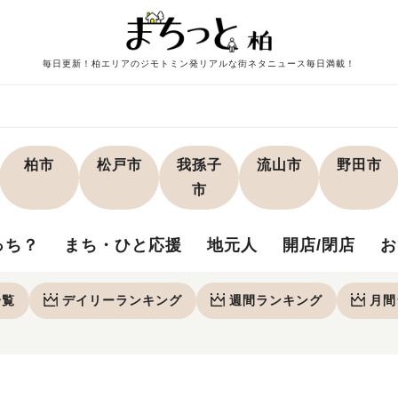
毎日更新！柏エリアのジモトミン発リアルな街ネタニュース毎日満載！
柏市
松戸市
我孫子
流山市
野田市
市
っち？
まち・ひと応援
地元人
開店/閉店
お
一覧
デイリー
ランキング
週間
ランキング
月間