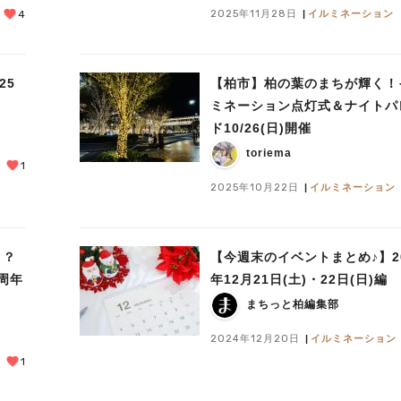
2025年11月28日
イルミネーション
4
25
【柏市】柏の葉のまちが輝く！
ミネーション点灯式＆ナイトパ
ド10/26(日)開催
toriema
1
2025年10月22日
イルミネーション
！？
【今週末のイベントまとめ♪】20
周年
年12月21日(土)・22日(日)編
まちっと柏編集部
2024年12月20日
イルミネーション
1