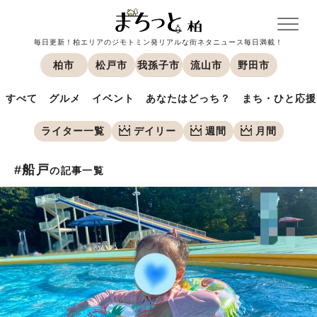
毎日更新！柏エリアのジモトミン発リアルな街ネタニュース毎日満載！
柏市
松戸市
我孫子市
流山市
野田市
すべて
グルメ
イベント
あなたはどっち？
まち・ひと応援
ライター一覧
デイリー
週間
月間
#船戸
の記事一覧