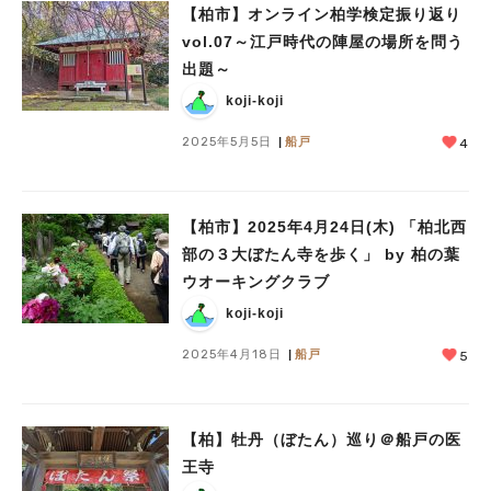
【柏市】オンライン柏学検定振り返り
vol.07～江戸時代の陣屋の場所を問う
出題～
koji-koji
2025年5月5日
船戸
4
【柏市】2025年4月24日(木) 「柏北西
部の３大ぼたん寺を歩く」 by 柏の葉
ウオーキングクラブ
koji-koji
2025年4月18日
船戸
5
【柏】牡丹（ぼたん）巡り＠船戸の医
王寺