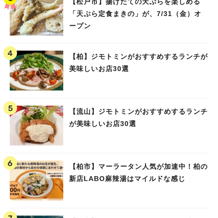
【松戸市】揚げたての天ぷらを楽しめる
「天ぷら定食まきの」が、7/31（金）オ
ープン
【柏】ジモトミンがおすすめするランチが
美味しいお店30選
【流山】ジモトミンがおすすめするランチ
が美味しいお店30選
人気のキーワード
#ラーメン
#ショッピング
#カフェ
#スイーツ
#パン
#カレー
#柏駅
#イベント
#公園
#教えたい／教えて投稿記事
【柏市】マーラータン人気が加速中！柏の
#教えたい/こんなの見つけた
新店LABO麻辣湯はマイルドな感じ