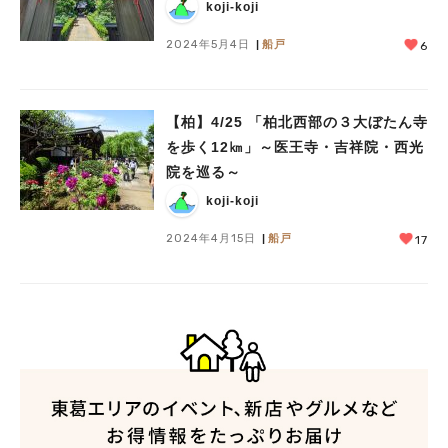
koji-koji
2024年5月4日
船戸
6
【柏】4/25 「柏北西部の３大ぼたん寺
を歩く12㎞」～医王寺・吉祥院・西光
院を巡る～
koji-koji
2024年4月15日
船戸
17