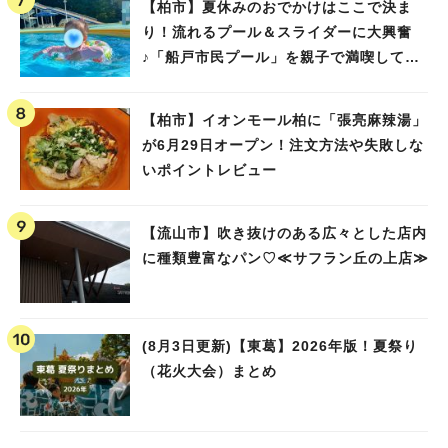
【柏市】夏休みのおでかけはここで決ま
り！流れるプール＆スライダーに大興奮
♪「船戸市民プール」を親子で満喫してき
ました！
【柏市】イオンモール柏に「張亮麻辣湯」
が6月29日オープン！注文方法や失敗しな
いポイントレビュー
【流山市】吹き抜けのある広々とした店内
に種類豊富なパン♡≪サフラン丘の上店≫
(8月3日更新)【東葛】2026年版！夏祭り
（花火大会）まとめ