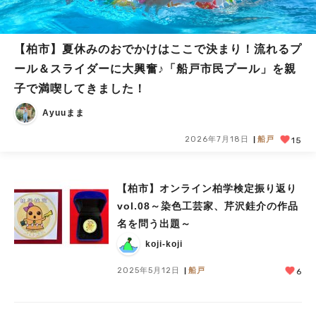
【柏市】夏休みのおでかけはここで決まり！流れるプ
ール＆スライダーに大興奮♪「船戸市民プール」を親
子で満喫してきました！
Ayuuまま
2026年7月18日
船戸
15
【柏市】オンライン柏学検定振り返り
vol.08～染色工芸家、芹沢銈介の作品
名を問う出題～
koji-koji
2025年5月12日
船戸
6