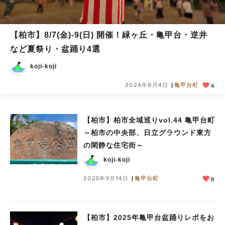
【柏市】8/7(金)‐9(日) 開催！緑ヶ丘・亀甲台・逆井
など夏祭り・盆踊り4選
koji-koji
2026年8月4日
亀甲台町
4
【柏市】柏市全域巡りvol.44 亀甲台町
～柏市の中央部、日立グラウンド東方
の閑静な住宅街～
koji-koji
2025年9月14日
亀甲台町
8
【柏市】2025年亀甲台盆踊りレポをお