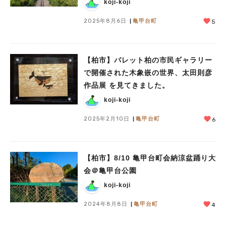
公園
koji-koji
2025年8月6日
亀甲台町
5
【柏市】パレット柏の市民ギャラリー
で開催された木象嵌の世界、太田則彦
作品展 を見てきました。
koji-koji
2025年2月10日
亀甲台町
6
【柏市】8/10 亀甲台町会納涼盆踊り大
会＠亀甲台公園
koji-koji
2024年8月8日
亀甲台町
4