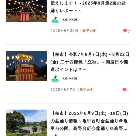
伝えします！～2025年8月第2週の盆
踊りレポート～
koji-koji
2025年8月30日
亀甲台町
7
【柏市】令和7年8月7日(木)～8月22日
(金) 二十四節気「立秋」～開運日や開
運ポイントは？～
koji-koji
2025年8月7日
亀甲台町
5
【柏市】2025年8月9日(土) -10日(日)
の盆踊り情報～亀甲台町会盆踊り＠亀
甲台公園、高野台町会盆踊り＠高野台