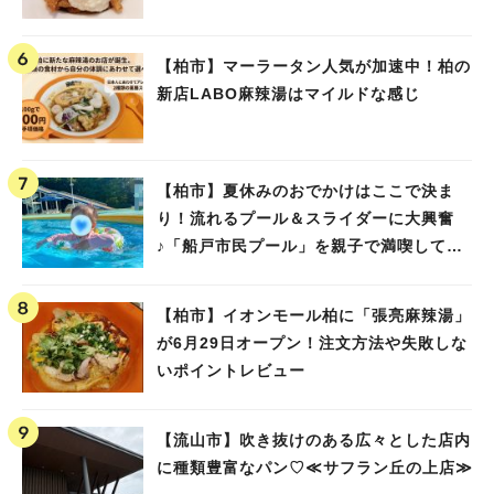
#教えたい/こんなの見つけた
【柏市】マーラータン人気が加速中！柏の
新店LABO麻辣湯はマイルドな感じ
【柏市】夏休みのおでかけはここで決ま
り！流れるプール＆スライダーに大興奮
♪「船戸市民プール」を親子で満喫してき
ました！
【柏市】イオンモール柏に「張亮麻辣湯」
が6月29日オープン！注文方法や失敗しな
いポイントレビュー
【流山市】吹き抜けのある広々とした店内
に種類豊富なパン♡≪サフラン丘の上店≫