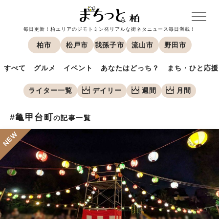
毎日更新！柏エリアのジモトミン発リアルな街ネタニュース毎日満載！
柏市
松戸市
我孫子市
流山市
野田市
すべて
グルメ
イベント
あなたはどっち？
まち・ひと応援
ライター一覧
デイリー
週間
月間
#亀甲台町
の記事一覧