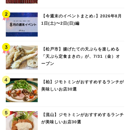
【今週末のイベントまとめ♪】2026年8月
1日(土)〜2日(日)編
【松戸市】揚げたての天ぷらを楽しめる
「天ぷら定食まきの」が、7/31（金）オ
ープン
【柏】ジモトミンがおすすめするランチが
美味しいお店30選
【流山】ジモトミンがおすすめするランチ
人気のキーワード
が美味しいお店30選
#ラーメン
#ショッピング
#カフェ
#スイーツ
#パン
#カレー
#柏駅
#イベント
#公園
#教えたい／教えて投稿記事