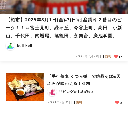
【柏市】2025年8月1日(金)‐3(日)は盆踊り２番目のピ
ーク！！～富士見町、緑ヶ丘、今谷上町、高田、小新
山、千代田、南増尾、篠籠田、永楽台、廣池学園、東
豊住～
koji-koji
2025年7月29日
西町
17
「手打蕎麦 くつろ樹」で絶品そば&天
ぷらが味わえる！＠柏
リビングかしわWeb
2021年7月31日
西町
0