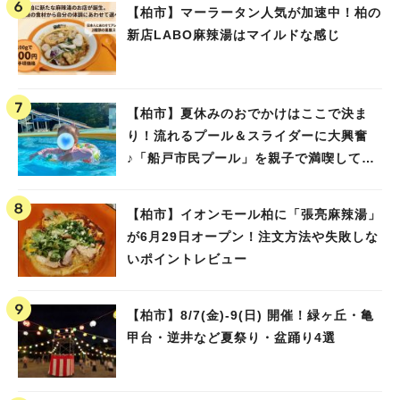
【柏市】マーラータン人気が加速中！柏の
新店LABO麻辣湯はマイルドな感じ
【柏市】夏休みのおでかけはここで決ま
り！流れるプール＆スライダーに大興奮
♪「船戸市民プール」を親子で満喫してき
人気のキーワード
ました！
#ラーメン
#ショッピング
#カフェ
#スイーツ
#パン
#カレー
#柏駅
#イベント
#公園
#教えたい／教えて投稿記事
【柏市】イオンモール柏に「張亮麻辣湯」
#教えたい/こんなの見つけた
が6月29日オープン！注文方法や失敗しな
いポイントレビュー
【柏市】8/7(金)‐9(日) 開催！緑ヶ丘・亀
甲台・逆井など夏祭り・盆踊り4選