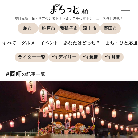
毎日更新！柏エリアのジモトミン発リアルな街ネタニュース毎日満載！
柏市
松戸市
我孫子市
流山市
野田市
すべて
グルメ
イベント
あなたはどっち？
まち・ひと応援
ライター一覧
デイリー
週間
月間
#西町
の記事一覧