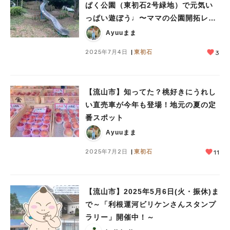
ぱく公園（東初石2号緑地）で元気い
っぱい遊ぼう♩〜ママの公園開拓レ
ポ〜
Ayuuまま
2025年7月4日
東初石
3
【流山市】知ってた？桃好きにうれし
い直売車が今年も登場！地元の夏の定
番スポット
Ayuuまま
2025年7月2日
東初石
11
【流山市】2025年5月6日(火・振休)ま
で～「利根運河ビリケンさんスタンプ
ラリー」開催中！～