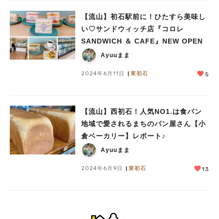
【流山】初石駅前に！ひたすら美味し
い♡サンドウィッチ店『コロレ
SANDWICH ＆ CAFE』NEW OPEN
Ayuuまま
2024年6月11日
東初石
5
【流山】西初石！人気NO1.は食パン
地域で愛されるまちのパン屋さん【小
倉ベーカリー】レポート♪
Ayuuまま
2024年6月9日
東初石
13