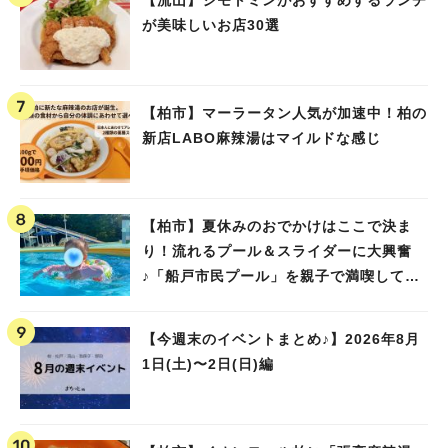
が美味しいお店30選
【柏市】マーラータン人気が加速中！柏の
新店LABO麻辣湯はマイルドな感じ
【柏市】夏休みのおでかけはここで決ま
り！流れるプール＆スライダーに大興奮
♪「船戸市民プール」を親子で満喫してき
ました！
【今週末のイベントまとめ♪】2026年8月
1日(土)〜2日(日)編