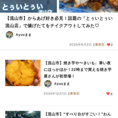
【流山市】からあげ好き必見！話題の「とぅいとぅい
流山店」で揚げたてをテイクアウトしてみた♡
Ayuuまま
2026年8月2日
東初石
7
【流山市】焼き芋や〜きいも♩寒い夜
にほっかほか！22時まで買える焼き芋
屋さんが初登場！
Ayuuまま
2025年12月1日
東初石
3
【流山市】“すべり台がすごい！”わん