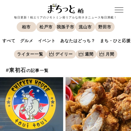
毎日更新！柏エリアのジモトミン発リアルな街ネタニュース毎日満載！
柏市
松戸市
我孫子市
流山市
野田市
すべて
グルメ
イベント
あなたはどっち？
まち・ひと応援
ライター一覧
デイリー
週間
月間
#東初石
の記事一覧