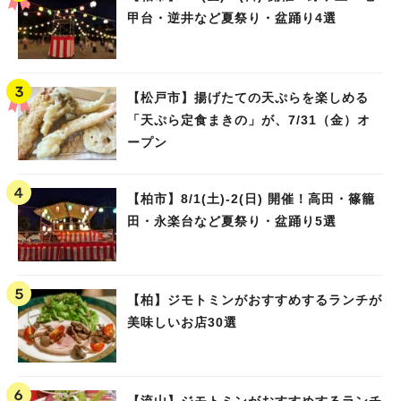
甲台・逆井など夏祭り・盆踊り4選
【松戸市】揚げたての天ぷらを楽しめる
「天ぷら定食まきの」が、7/31（金）オ
ープン
人気のキーワード
【柏市】8/1(土)‐2(日) 開催！高田・篠籠
田・永楽台など夏祭り・盆踊り5選
#ラーメン
#ショッピング
#カフェ
#スイーツ
#パン
#カレー
#柏駅
#イベント
#公園
#教えたい／教えて投稿記事
#教えたい/こんなの見つけた
【柏】ジモトミンがおすすめするランチが
美味しいお店30選
【流山】ジモトミンがおすすめするランチ