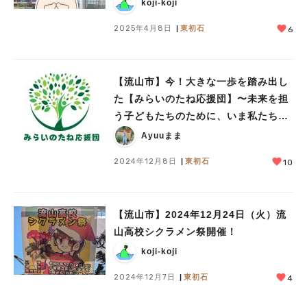
koji-koji
2025年4月8日
東初石
6
【流山市】今！大きな一歩を踏み出し
た【みらいのたね応援団】〜未来を担
う子どもたちのために、いま私たちが
できることを〜密着取材vol.1
Ayuuまま
2024年12月8日
東初石
10
【流山市】2024年12月24日（火）流
山高校シクラメン祭開催！
koji-koji
2024年12月7日
東初石
4