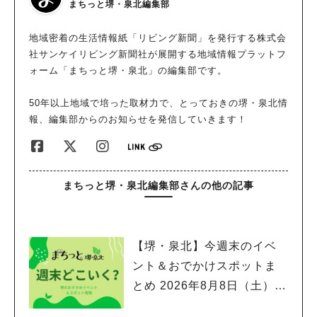
油をひいたアルミ皿に、ビュッフェから調達した、麺と野菜を入
まちっと堺・泉北編集部
れてBBQコンロの上で炒めながら、特製のソース、塩、コショ
ウをかけてできあがり。食べると、太麺のモチモチ食感がクセに
地域密着の生活情報紙「リビング新聞」を発行する株式会
なります。ホテルの焼きそばってこんなに上品な味わいになるの
社サンケイリビング新聞社が展開する地域情報プラットフ
かと驚きました。家では作れないおいしさをぜひ試してほしいで
ォーム「まちっと堺・泉北」の編集部です。
す。 ほかにも、ポップコーンが作れたり、6種のアイスクリーム
があったりと大満足な内容。また、駅から直結している立地も便
50年以上地域で培った取材力で、とっておきの堺・泉北情
利。5/31（金）までならこれらの BBQプランがお得に。暖かく
報、編集部からのお知らせを発信していきます！
なったこの時季、屋外でこだわりBBQを楽しみませんか？
まちっと堺・泉北編集部さんの他の記事
【堺・泉北】今週末のイベ
ント＆おでかけスポットま
とめ 2026年8月8日（土）～
8月9日(日)編