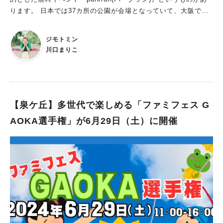
重80㎏未満の方が利用可 ・ スライダー利用時は、ラッシュガー
ります。 日本では37カ所の公園が会場となっていて、大阪では4
ドを脱衣 （滑りにくく途中で止まることがあるため） ・ベビー
カ所、そのうち南大阪で唯一の開催地が原山公園にあるのをご存
カー・キャリーカードの持ち込みの際は、入口でタイヤの洗浄を
知ですか？ 全世界、日本中、どこでも土曜日の朝8時にスタート
・ 日常オムツが取れていない乳幼児はスイミング用オムツ着用
ジモトミン
し、集まったみんなで5kmのコースをそれぞれのペースで歩いた
で、幼児プールが利用可 ・ 持込みテントは、原則としてワンタ
川口まりこ
り走ったりしています。 歩かなくても走らなくても、見に来る
ッチテント（サイズ180cm×180cm以内）のみ利用可 ※テント設
だけや応援隊やボランティアとしての参加も歓迎。 犬の散歩で
置は、他の利用者の通行を妨げない箇所に設置し、風で飛ばない
もOK、ベビーカーでもOK、車椅子でもOK！ そんな地域の人と
ようにしてください ※強風の時など危険と判断した場合は、テ
人が気軽に繋がれる素敵なコミュニティが、原山公園で2022年9
ントの使用を禁止することがあります ・ビーチパラソル・日
月から始まっています！ 2023年10月24日(火)18:00~放送 NHK
【泉ケ丘】多世代で楽しめる「ファミフェス G
傘・大型浮き輪やシャチ等動物型の浮き具など大型遊具（1.2m
『ほっと関西』の番組内で、街の魅力を紹介する「ええやん！こ
以上）・ゴムポート・足ひれ等の使用不可 ※その他、職員の判
AOKA選手権」が6月29日（土）に開催
の街」のコーナーでも放送されました。 2024年5月18日の開催
断で持込みをお断りする物がある場合があります ・遊泳中はメ
時で開始からの合計参加人数が2000人に達し、いつも参加して
ガネ（コンタクトレンズ含む）・サングラス・時計・イヤリン
くれている小学生が記念メダルを作ってきてくれました！ 参加
グ・ネックレス・ピアスなど装飾品の着用不可 ・飲酒後の入水
無料でどなたでも♪ 土曜の朝にちょっと早起きして、足を運んで
は危険ですので、おやめください ・飲食物の持ち込み禁止 ・券
みてください♡
売機、駐車場事前精算機ともに新札対応なし その他の注意事項
など詳しくは、こちら 飲食は売店やキッチンカーで！ プール
といえば、売店の食事も楽しみの一つ。「マルエス堺 原山公園
プール」には魅惑のグルメもスタンバイ。 カレー、肉うどん、
からあげ、フライドポテトといった空腹をガッツリ満たしてくれ