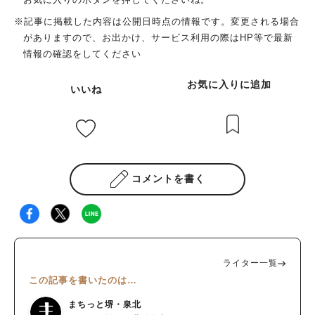
ビールなどのアルコールドリンク、好みの味で作ってくれるカク
※記事に掲載した内容は公開日時点の情報です。変更される場合
テル（ノンアルコールも可能）まで、好きなものを好きなだけチ
がありますので、お出かけ、サービス利用の際はHP等で最新
ョイスできます。 焼いた食材は6種類のソースなど味変しながら
情報の確認をしてください
いただける 炭火入りのBBQコンロは各組にスタンバイ。自身で
食材を焼くことができます。思うように焼けなかったり、火が強
お気に入りに追加
いいね
すぎたら、調度良い火加減になるよう、スタッフが調整してくれ
ます。 「スタンダードBBQコース」についている牛ロース肉は
厚さ約1㎝ほどあるので、ハサミで切りながらいただけます。 テ
ーブルには、味噌だれ、ホットソース、ポリネシアンソース、か
らしマヨネーズ、ケチャップ、おろしポン酢のソースがスタンバ
イ。まずはお肉をポリネシアンソースでいただきました。名前か
コメントを書く
ら、トロピカルな味と思いきや、しょう油、みりん、ニンニクが
入った和風テイスト。お肉にマッチしてました。ビュッフェにフ
ォンデュ用のチーズがあり、BBQコンロで温めて肉につけて食
べてみましたがこれも絶品。ホタテはおろしポン酢で。いろんな
ソースで〝味変〟しながら食べると盛り上がりますよ。 料理長
ライター一覧
おすすめの魚介類などがオプション（追加料金）で楽しめます。
この記事を書いたのは…
おすすめは自分で作れるホテルクオリティの焼きそば いろんな
メニューを試食した中で最も印象に残っているのが、焼きそば。
まちっと堺・泉北