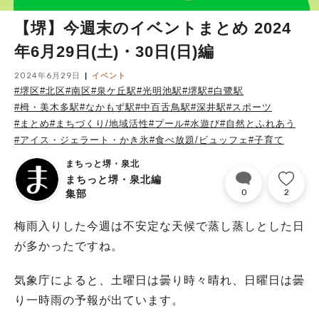
【堺】今週末のイベントまとめ 2024
年6月29日(土)・30日(日)編
2024年6月29日
イベント
#堺区
#北区
#南区
#泉ケ丘駅
#光明池駅
#堺駅
#白鷺駅
#栂・美木多駅
#なかもず駅
#中百舌鳥駅
#深井駅
#スポーツ
#まとめ
#まちづくり/地域活性
#プール
#水遊び
#自然とふれあう
#アイス・ジェラート・かき氷
#食べ放題/ビュッフェ
#子育て
まちっと堺・泉北
まちっと堺・泉北編
0
2
集部
梅雨入りした今週は不安定な天候で蒸し蒸しとした日
が多かったですね。
気象庁によると、土曜日は曇り時々晴れ、日曜日は曇
り一時雨の予報が出ています。