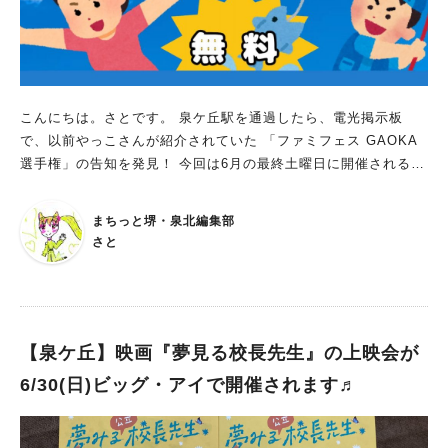
るフードから かき氷やソフトクリームなどもあるようです。 ソ
フトドリンクやアルコール類も販売されているそうなので、遊泳
後のお楽しみとしてぜひ。 いかがでしたでしょうか。今週末の
プール開きが、楽しみですね！ 駐車場の混雑が予想されますの
で、公共の交通機関を使われることをおすすめします。
こんにちは。さとです。 泉ケ丘駅を通過したら、電光掲示板
で、以前やっこさんが紹介されていた 「ファミフェス GAOKA
選手権」の告知を発見！ 今回は6月の最終土曜日に開催されるよ
うです。 「子どもからパパママ・おじいちゃんおばあちゃんま
で一緒に、競い、遊び、楽しめる」をテーマに多世代が交流し毎
まちっと堺・泉北編集部
回盛り上がりを見せているイベントです。 みんなでチャレン
さと
ジ！ いろいろな遊びに挑戦できるのですが、中でも目を引いた
のが「スラック・ライン体験」。 「スラック・ライン」とは、
二点間に張り渡した専用ラインの上でバランスを楽しむスポーツ
だそうで、上下左右に揺れて弾む特徴を活かして、バランスやポ
ーズをとったり歩くだけでなく、慣れてくるとジャンプして楽し
【泉ケ丘】映画『夢見る校長先生』の上映会が
むこともできるそうです。 低い綱渡りのようなものですね。 他
6/30(日)ビッグ・アイで開催されます♬
には、さかなつりゲーム、的あてゲーム、かえるロケット飛ばし
など、子ども達が喜びそうな遊びも用意されています。 健康相
談コーナーもあり、病院に行くまでもないけれど、日常生活で少