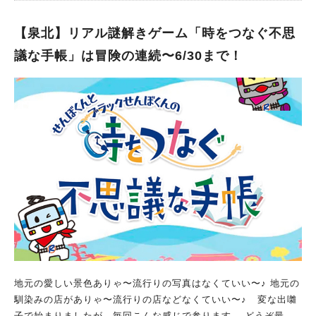
ども達も楽しめそうなラインナップ。 こちらは、同じく泉ヶ丘
にキャンパスを設ける桃山学院教育大学の学生の皆さんがサポー
【泉北】リアル謎解きゲーム「時をつなぐ不思
トしてくれますよ。 週末に、家族みんなで楽しめるイベント
へ、ぜひ行ってみてください。
議な手帳」は冒険の連続〜6/30まで！
地元の愛しい景色ありゃ〜流行りの写真はなくていい〜♪ 地元の
馴染みの店がありゃ〜流行りの店などなくていい〜♪ 変な出囃
子で始まりましたが、毎回こんな感じで参ります。 どうぞ最後