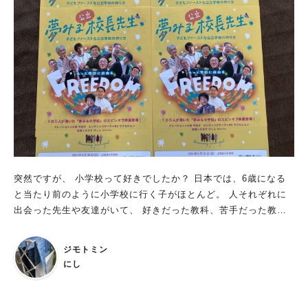
し気になっていた些細なことを相談できるのは、とってもありが
たいですよね。 遊びや健康相談は、泉ヶ丘にキャンパスがあ
る、大阪健康福祉短期大学の学生さんがしっかりとサポートして
くれます。 子ども達、集合〜♪ すっかりお馴染みになってい
る、お話と出会う会「あったとさ」の皆さんによる絵本の読み聞
かせ会も行われます。 時間は13時からと14時からの各回30分
間。 堺市立ビッグバンのボランティアとしても活躍している、
「あったとさ」のメンバーが温かい雰囲気で会場を盛り上げてく
れます。 場所は？ イベントの会場となるのは、泉ヶ丘ひろば専
門店街「ちびっこ広場」です。 泉ケ丘駅からパンジョ・髙島屋
方面に向かって歩くと、現在工事中の広場に出るので さらに進
突然ですが、 小学校って好きでしたか？ 日本では、6歳になる
むと見えてくる、芝生のポコポコとした小山が可愛い場所となり
と当たり前のように小学校に行く子がほとんど。 人それぞれに
ます。「ちびっこひろば」という可愛らしいネーミングだけれ
出会った先生や友達がいて、 好きだった教科、苦手だった教
ど、大人が入っても良いんです。 手前側には机とイスがあり、
科、係や給食当番、掃除、 休み時間にした遊び、運動会や遠
お買い物に来られた方や近隣の方々の憩いのスポットとして定着
足、修学旅行…。 まだやわらかい心で経験し刻まれた、いろん
しています。 同時開催も見逃せない！ さらに、堺市立ビッグバ
ジモトミン
な出来事の積み重ねが 人生の土台となっていると思います。
ン内のチケット無しで入れる「子ども劇場」では、 11時から15
にし
時に「目指せエースで４番！」が開催されます。 ストラックア
ウトやスピードガン選手権、ホームラン王といった少し大きい子