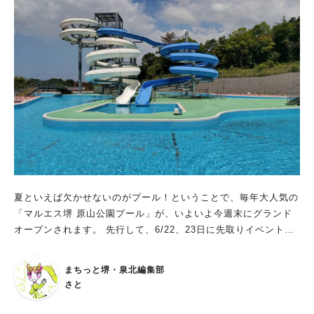
夏といえば欠かせないのがプール！ということで、毎年大人気の
「マルエス堺 原山公園プール」が、いよいよ今週末にグランド
オープンされます。 先行して、6/22、23日に先取りイベントが
あったので、行かれた方もいらっしゃるのではないでしょうか。
本格的な夏を目前に、「マルエス堺 原山公園プール」のおさら
まちっと堺・泉北編集部
いをしていきたいと思います。 いつから開催？ 今年の営業は6
さと
月29日（土）～9月1日（日）の9:30～18:00 入場は17時 まで、
遊泳は17時45分までとなります。 なんといっても、南大阪最大