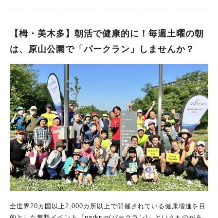
級のウォータースライダーがすごい！ 滑走距離124mの白いスラ
イダーと、107mの青いスライダー。2本ある巨大なウォータース
ライダーが魅力です。 スライダーを囲むように設置された全長
【栂・美木多】朝活で健康的に！毎週土曜の朝
160mの流れるプールも大人気。 水深70cmの変形プールで
は、原山公園で「パークラン」しませんか？
は、泳ぐのはもちろんボール遊びなども楽しめます。 幼児用の
プールが２ヶ所あり、こちらはシャワーのように水が降り注ぎ、
じゃぶじゃぶと小さいお子さんが遊べる場所。 幼児用プールで
見逃せないのが、水深0.5mのバケツプール！ 約5分に1回、屋根
の上にあるバケツから大量の水が降り注ぐスリルがたまりませ
ん。 数量限定の前売り券が発売中！ 実は、チケットの販売が
すでに始まっているそうなんです。 数量限定ではありますが、
前売り券が「マルエス堺原山台ジム」の2階フロントに販売中だ
とか。 ⁡ 事前にご購入することで入場がスムーズになり、おすす
め。 ⁡ ※前売り券は割引きにはなりませんのでご了承ください
インスタグラムでは、一早い情報を公開中 注意事項は？ 安全
に、プールを楽しむために、「マルエス堺 原山公園プール」で
のルールを伺いました。 その中から、いくつか抜粋してご紹介
します。 ・流水プール・変形プールは小学3年生以下の子ども
全世界20カ国以上2,000カ所以上で開催されている健康増進を目
は保護者の付き添いが必要 ・スライダーは身長120cm以上で体
的とした無料イベント『parkrun(パークラン)』というものがあ