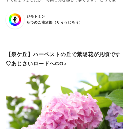
までお付き合いのほどよろしくお願いいたします！ 今回は、泉
北高速鉄道で開催されている期間限定イベントのご紹介です。
ジモトミン
私自身が実際に体験して、とても面白かったのでオススメします
たつのこ龍次郎（りゅうじろう）
ね。子どもたちと一緒に解くもよし、大人だけで解くもよし、ど
ちらでも楽しめますよ☆ ☆実施期間 ２０２４年３月２９日
（金）から６月３０日（日）まで ※プレイ可能時間 １０：００
～２０：００（一部施設は１７:００まで） ※クリア平均時間
３〜４時間 泉北高速鉄道をご愛顧されている読者の方々は下記
【泉ケ丘】ハーベストの丘で紫陽花が見頃です
の電車内広告や冊子をどこかで見かけたことがあるのではないで
♡あじさいロードへGO♪
しょうか。 こんな感じで各駅の広告冊子がある棚を探してみて
ください。 先にお伝えしておきます。 まずはこの冊子を手に
取ってみてください。 その瞬間からあなたと、せんぼくん・ブ
ラックせんぼくん（※泉北高速鉄道マスコットキャラ）たちとの
「時間旅行」がはじまります。 時をつなぐ不思議な手帳 →
公式特設サイト 調べて驚いたのですが、なんと4年も連続開催
されている「リアル謎解きゲーム」イベントでした。 初めて企
画されたのは『泉北高速鉄道鉄道50周年記念（※SINCE 197
1！）』の年だったのですが、なんとイベント期間中に新型コロ
ナウィルス対策の緊急事態宣言があり……企画側としては急遽三