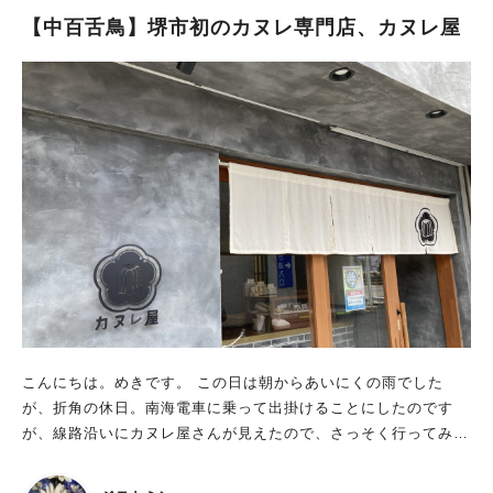
イムスリップをして過 去の情報を手に入れるんだ！」 手帳はせ
ができるそうです。貴重な経験になりそう。ただし、各枠4組ま
【中百舌鳥】堺市初のカヌレ専門店、カヌレ屋
んぼくんとブラックせんぼくんには時を超える不思議な力がある
での参加になるので、ぜひご予約を！緑黄色野菜のストラックア
と言います。 困ったあなたたちでしたが、手帳の真剣な様子に
ウトなどもできるそうです。この機会にぜひ行ってみませんか？
力を貸すことにしたのでした。 注意点としては、LINE画面に出
薬局のオープンは7月1日（月）です。
てきているせんぼくんたちからの「指令をよく読んで、タップ漏
れしない」こと。これだけです。 実際に遊んでみて感じたり体
験したものを、3つご紹介します。 1. 参加した人にしか分から
ない「仲間意識」です。 私がチェックポイントで謎解きを終え
て散策していると、向こうから冊子を手に持った女性がひとりで
チェックポイントに向かっているのが見えました。もちろん、私
もひとりだったので心の中で勝手に仲間意識が芽生えて応援して
いたのは内緒です（笑） 他にも小さなお子さんとお父さんとお
母さんでご参加されていたご家族もいました。 難しそうなこと
はお父さん・お母さんがヒントを出したりして、家族間であーで
もないこーでもないと一緒に楽しんでおられました。なんかイイ
こんにちは。めきです。 この日は朝からあいにくの雨でした
なぁ☆ このリアル謎解きゲームの難易度は、高過ぎず簡単過ぎ
が、折角の休日。南海電車に乗って出掛けることにしたのです
ず。個人的にはナメてた（企画側の方々すみません……）のです
が、線路沿いにカヌレ屋さんが見えたので、さっそく行ってみる
が、何度も【ヒント】に助けられました。本当に困ったときには
ことにしました。 堺市初のカヌレ専門店 実はここ、堺市初のカ
迷わず使ってください。話を先に進められて、もっと楽しいこと
ヌレ専門店だそうです。堺市初、と聞くとなんだか嬉しくなりま