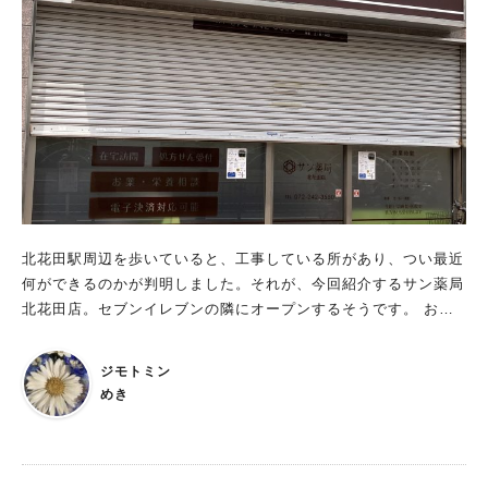
い方法（クレジットカード、デビットカード、ApplePay、Goog
く気温も上がっているので、例年より見頃が早まっています。
lePay、プリペイドカード）が必要です →RYDE PASSアプリ取
開花状況やあじさいの写真は、公式Instagram や公式Twitterに
得 特筆したいのは、デジタルキップ（QRコード）入場時の反応
て随時公開されているので要チェック！ 今がまさにピークを迎
速度です。かなり速くて気持ち良いくらいでした。 あとは参考
えているので、急いで見に行ってみてくだいね！
までに、子どもの1日乗車が50円になる「GO50キッズ（ゴーゴ
ーキッズ）」サービスもかなりお得です。ICカードをつくる必要
があるのですが、「こどもICOCA」ならすぐに購入できます。
詳細はこちらのICOCA説明ページをご覧ください。 3. 好奇心
と探究心 このふたつをどうか大切に☆ LINEアプリの中にせんぼ
くんたちがいます。存在しているんです。（私はそう感じまし
た） LINEアプリからは、せんぼくんとブラックせんぼくんの
北花田駅周辺を歩いていると、工事している所があり、つい最近
声で指示があり（※テキストだけを読むこともできます）、私た
何ができるのかが判明しました。それが、今回紹介するサン薬局
ちがそれに文字入力をして応えます。 そんな風に双方向でリア
北花田店。セブンイレブンの隣にオープンするそうです。 お友
ルタイムにせんぼくんたちとやり取りをしていくと……あれがこ
達と話していたのですが、最近では病院の診察後に薬局にLINE
うなってああなって……嗚呼っ！ ストーリーを言いたいけれど
で処方箋の写真を送ると、時間を待たずに薬を受け取れるところ
ジモトミン
言えないのです。ごめんなさい！ この先は実際にご自身の目と
もあるそうですね。最近行ってびっくりしたのは、病院で診察後
めき
身体でワクワクとドキドキを体験してみて欲しいです。 ＜あら
に無料でガチャガチャができて、さらに近くの薬局にも無料でガ
すじ＞ あなたとせんぼくん、ブラックせんぼくんは休憩室で休
チャガチャができるところがあったり。すごく参加を遂げていま
憩していると、突然そこにあっ た手帳がしゃべり始めました。
すね。これが欲しいから、この薬局がいいと子どもに言われるよ
「助けて、このままじゃ未来が消えてしまう！食い止めるにはタ
うになりました笑 気になるイベント内容は？ キッズ薬剤師体験