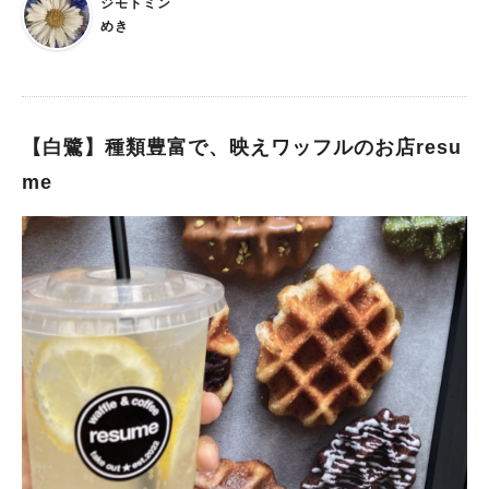
が待っていますから。 【ヒントについて】 ※LINEメッセー
ジモトミン
す。今までカヌレを食べたことがなく、なんとなく甘ったるいイ
ジ画面にて ヒントが必要な時は各問題に記載されているヒント
めき
メージがあったのですが、実際食べてみると、外はサクッと中は
の番号を送信してください。送信する時は、数字のみ送信してく
ふわっとしていてちょうどいい甘さでした。 ラインナップはこ
ださい。 2. 駅の周辺のチェックポイントに向かって歩いてい
ちら まず入口に6月限定でレモンティとマンゴーがあると書いて
たときに、普段全く気にしてなかったお店に気付きました。 ほ
いて、これはぜひ食べたい!!と思いながら店内に入ってみること
かにも、立ち寄ることがない場所（私の場合は「深井駅の水賀池
に。 こちらの6品のレギュラーメニューとは別に毎月1日に入れ
【白鷺】種類豊富で、映えワッフルのお店resu
公園」でした）に「寄り道」したのです。 「リアル謎解きゲー
替わる期間限定メニューがあるそうです。この6月はマンゴーと
ム」をやっていなかったら発見していなかった、行動していなか
me
レモンティが期間限定メニューでした。 全8種類が入っている箱
ったことの連続だった、と断言できます。 3. このゲームは
売りもありました。全種類並ぶとオシャレ感がより一層高まりま
「せんぼくん編」と「ブラックせんぼくん編」の好きな方からチ
す。 テイクアウトし、夫と子どもに何味か当ててもらうこと
ャレンジできます。それぞれクリア時にもらえるインスタグラム
に。苺とショコラは見た目で分かったのですが、レモンティは珍
オリジナルARの出来がすこぶる良いのです。とっても遊べます
しかったのか答えは出て来ずでした。でも、レモンティ味を夫に
よ。 きっと子どもたちをカメラでAR撮影したらキャッキャと喜
食べてもらうと、レモンティの味がしっかりしたそうで、美味し
んで笑顔になってくれると思います☆ぜひ頑張って謎解きにチャ
かったようです。 予想では子どもはカヌレを一口で頬張るかな
レンジしてGETしてみてください。 【おまけ】 謎解き移動の
と思っていたのですが、少しずつかじって味わっていました。
際には、ラッピング電車に乗れたらラッキー！ 実は、難波行き
「いちごおいし♡」と満足そうでした。 私はショコラを食べた
１両目の内装には、泉北の新名産品となりつつある 『泉北レモ
のですが、ショコラのザクザク感があり、カヌレ自体もサクサク
ン』 をモチーフにしたレモンのイラストがあります。 ​各扉に
とした食感で美味しかったです。 カヌレを使ったスイーツも こ
は、せんぼくんとブラックせんぼくん が沿線で遊んでいる様子
ちらのお店ではカヌレを使ったソフトクリームも販売されていま
が、朝・昼・夕・夜の時間軸で表されているんです。 ぜひこれ