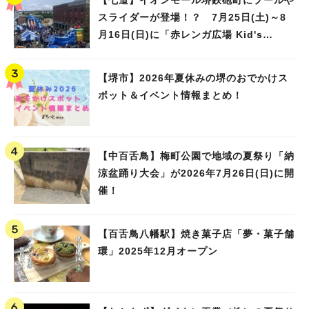
【七道】イオンモール堺鉄砲町にプールや
スライダーが登場！？ 7月25日(土)～8
月16日(日)に「赤レンガ広場 Kid's
Water PARK 2026」が開催
【堺市】2026年夏休みの堺のおでかけス
ポット＆イベント情報まとめ！
【中百舌鳥】梅町公園で地域の夏祭り「納
涼盆踊り大会」が2026年7月26日(日)に開
催！
【百舌鳥八幡駅】焼き菓子店「夢・菓子舗
環」2025年12月オープン