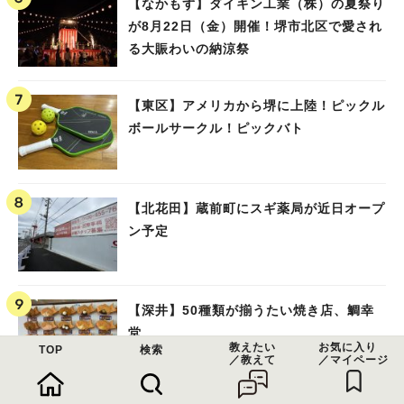
【なかもず】ダイキン工業（株）の夏祭り
が8月22日（金）開催！堺市北区で愛され
る大賑わいの納涼祭
【東区】アメリカから堺に上陸！ピックル
ボールサークル！ピックバト
【北花田】蔵前町にスギ薬局が近日オープ
ン予定
【深井】50種類が揃うたい焼き店、鯛幸
堂
教えたい
お気に入り
TOP
検索
／教えて
／マイページ