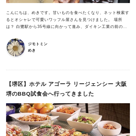
した。これから暑くなる季節にピッタリのスイーツですね！ さ
を機に1両目に乗って内装を楽しんだり、「和泉中央」方面側の
いごに 手土産用の紙袋もカヌレ屋のロゴが入っていて、とって
「鉄道むすめ」の外装をじっくり見てみるのもオススメです☆
こんにちは、めきです。甘いものを食べたくなり、ネット検索す
もオシャレ。喜ばれること間違いなし。 カヌレは8個、12個、1
まだ6/30（日）までやっています。 本記事を読んで気になった
るとオシャレで可愛いワッフル屋さんを見つけました。 場所
6個の購入時に箱に入れてもらえるので、プレゼントとしても重
方は、ぜひ時間旅行へ……いってらっしゃ〜〜〜い！！ ★こ
は？ 白鷺駅から35号線に向かって進み、ダイキン工業の前の信
宝しそうですね。 毎月期間限定メニューがあるカヌレ屋にぜひ
の記事が気になったり、いいね！と思ったらハートマークやお気
号を渡り左折するとすぐ近くに見えてきます。 6月だけの期間限
行ってみてはいかがですか？
に入りのボタンを押してくださいね。 ※記事に掲載した内容は
定商品♡ このresume(リジューム)さん、毎月期間限定商品を販
ジモトミン
公開日時点の情報です。変更される場合がありますので、お出か
売されております。6月は、resume初のヨーグルトフレーバー!!
めき
け、サービス利用の際はHP等で最新情報の確認をしてください
ブルーベリーヨーグルトクランブル。こちらの商品、冷やして食
人気のキーワード
べるのも温めて食べるのもそのまま召し上がっでも美味しいそう
です。全然違った味わいが楽しめるそうなので、ぜひ6月中に行
#泉ヶ丘駅
#栂・美木多駅
#光明池駅
#なかもず駅
#深井駅
#ランチ
#カフェ
ってみてくださいね。 ワッフルは翌日までのお日持ち ワッフル
#あなたはどっち？
は翌日までもつので、手土産に持っていくのもありですね。今回
【堺区】ホテル アゴーラ リージェンシー 大阪
は子どもと一緒に食べようと思い、シンプルなプレーン味と私の
堺のBBQ試食会へ行ってきました
好みのブリュレを購入しました♡ このお店は2022年4月にオープ
ンされて、今は店長さん1人で切り盛りされています。とても気
さくな可愛らしい方でした。そして親切にもブリュレの出来たて
を撮影させていただくことができました。 購入したものは可愛
い袋に入れて下さいました。 子どもは、冷やして食べたいと言
うので今回は冷やして食べましたが、ブリュレのほろ苦さとカス