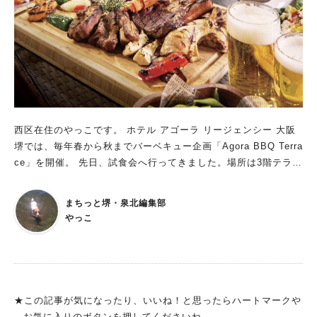
タードの甘さが合わさって美味しかったです。プレーンのワッフ
ルもサクサクで「おいしい！｣と言いながら全部完食しました。
ちなみにワッフルをオーブントースターで1分半チン♫チョコレ
ートがかかっているものは必ずアルミホイルを敷いて焦げないよ
うにチンすると、美味しく召し上がれるそうです。 ワッフルの
ラスクも販売 ワッフルのラスクもオススメだそうです。 バリエ
ーション豊かなワッフル ワッフルだけでも20種類も販売されて
おり、おかず系のものもありました。 ワッフルもアイスの挟ん
西区在住のやっこです。 ホテル アゴーラ リージェンシー 大阪
だものがあり、暑い夏にもピッタリ。 そんな中、私が注文した
堺では、毎年春から秋までバーベキュー企画「Agora BBQ Terra
のはレモン好きにはたまらない自家製レモンスカッシュ。程よい
ce」を開催。 先日、試食会へ行ってきました。場所は3階テラ
甘さでスッキリしていて飲みやすかったです。 お店のサイドに
ス。緑に囲まれた野外空間でソファに座りながら、ラグジュアリ
オシャレな写真を撮るところがあったので、撮ってみました。ワ
ーな空間でBBQが楽しめます。 充実したビュッフェもあって、
ッフルが映えです♡ 暑い夏にピッタリなドリンクメニュー 底に
まちっと堺・泉北編集部
マイスタイルのBBQが楽しめる 私がいただいたのが「スタンダ
あるアイスと氷が絶妙なかき氷。これからの暑い季節にオススメ
やっこ
ードBBQコース（フリードリンク付き）」。牛ロースや豚スペ
ですよー。 ちなみに、自家製ジンジャーエールもオススメで、
アリブ、ボイル帆立などが付いたBBQプレートが1人1つずつ席
じっくり時間をかけて作っていてリピされている方も多いのだと
まで届きます。 昨年まではすべてのメニューが席まで運ばれて
か。ぜひそちらもチェックしてくださいね。
いましたが、今年はBBQプレート以外のメニューがビュッフェ
スタイルに。サラダや焼き野菜から、パンとともにいただけるア
★この記事が気になったり、いいね！と思ったらハートマークや
ヒージョやカレーライス、デザート、ソフトドリンク、クラフト
お気に入りのボタンを押してくださいね。