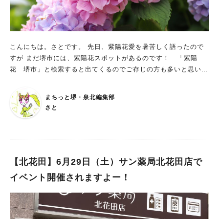
密を避ける対策を検討・変更をして継続開催するご苦労をされて
いました。 ＜過去4年間のリアル謎解きイベント一覧＞ 2021
年「消えた和泉こうみと不思議なマスコット」 2022年「せんぼ
くんと泉の秘宝」 2023年「和泉こうみとせんぼくんの鉄道事件
こんにちは。さとです。 先日、紫陽花愛を暑苦しく語ったので
簿」 2024年「時をつなぐ不思議な手帳」←★今回★ 実は去年ま
すが まだ堺市には、紫陽花スポットがあるのです！ 「紫陽
での私は広告を見ても「へぇ〜」とスルーしていた人なんで
花 堺市」と検索すると出てくるのでご存じの方も多いと思いま
す……が、今回は「ちょっと面白そうかも」という直感が働いて
すが、 南区民にとって身近な存在のハーベストの丘でも、紫陽
参加を決めました。 まず、簡単に説明しますが、泉北高速鉄道
花がたくさん咲いてるんですね〜。 しかも、「あじさいロー
の路線範囲について、です。 南海線と乗り入れしているので長
まちっと堺・泉北編集部
ド」という道まであるそうです！！ あじさいロードの場所は？
い路線な気がしてしまいますが、違う違うそうじゃ、そうじゃな
さと
吊り橋を渡った村エリア、43番の野菜畑の近くにあります。 株
い♪ 1.中百舌鳥 2.深井 3.泉ケ丘 4.栂・美木多 5.光明池 6.和泉
数は約250株で、約60ｍ続いているそうです。 ハーベストの丘
中央 なんとたったの６駅です！ 逆に駅数の少なさは、お手軽に
のスタッフさんから、「あじさいロード」の紫陽花が今まさに見
参加出来るメリットでもあり、この範囲内でミッションをクリア
頃！という情報を教えていただきました。歩道に沿って続く紫陽
すれば良いのです。 参加費は無料ですが、その他に必要なもの
花たちの可愛らしさと言ったら… ハーベストの丘では「あじさ
【北花田】6月29日（土）サン薬局北花田店で
はこちら。 1. LINEアプリが入っているスマートフォン等 ※LIN
いロード」のほか、「センターガーデン」の紫陽花も綺麗に咲い
Eアプリアカウントも必要です 2. 電車運賃 ※実費負担で、改札
イベント開催されますよー！
ているそうですよ。 「センターガーデン」は、入場ゲートから
の出入りが発生します。このイベント期間中の一日が800円で乗
街のエリアに入り、「ウェルカムガーデン」を抜けて、次に出て
り放題となるデジタルキップ「泉北デジタル1dayきっぷ」がめ
くる大きな庭園になります。 夕陽に照らされる紫陽花も趣があ
ちゃくちゃお得です！ ※アプリとアカウント、いずれかの支払
って良いですね。 写真は6月10日現在のもので、今年は雨が少な