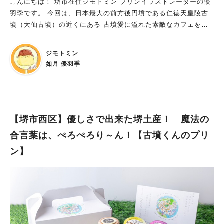
こんにちは！ 堺市在住ジモトミン プリンイラストレーターの優
羽季です。 今回は、日本最大の前方後円墳である仁徳天皇陵古
墳（大仙古墳）の近くにある 古墳愛に溢れた素敵なカフェをご
紹介します！ 世界遺産がコンセプトのイタリアン･フレンチのカ
フェ 場所は南海・JR「三国ヶ丘駅」の東口から徒歩2分と駅チ
ジモトミン
カ！ 古墳で彩られた店内。 ランチ・カフェ利用の他、完全予
如月 優羽季
約制でディナーも 店内は所々に古墳グッズが！ 賑やかながらも
緑で落ち着いた雰囲気。 来店時は懐メロBGMがかかっていて、
それがまたお店に合っていました。 オーナーさんといろいろお
話をさせていただきました！ 豊富なオリジナルメニュー。こだ
わりの抹茶と自家焙煎コーヒー 今回私は予約利用で、「抹茶プ
【堺市西区】優しさで出来た堺土産！ 魔法の
リン バニラアイスのせ」とホットコーヒー「こふんブレンド」
合言葉は、ぺろぺろり～ん！【古墳くんのプリ
を注文 コーヒーにこだわられているとのweb情報から気になっ
ン】
ていて！ 「こふんブレンド」は、ブラジルとパプアニューギニ
アのブレンドとのこと☕ 苦味と酸味のバランスが程よくて飲み
やすい印象でした。 コースターがはにわ型でとても癒されまし
た！ プリンには2種の抹茶を使用されていて、 濃茶がついてい
たり、素材それぞれの甘味バランスのよさ、そして「抹茶を感じ
られるプリン」だった点が個人的に推せました！ 抹茶プリンの
詳細は、私のInstagramページで掲載しているので気になる方は