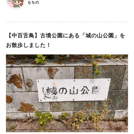
もちの
ス：南海高野線｢堺東｣駅下車 南へ約 300 メートル ■施設につい
て 開館時間：午前 9 時～午後 9 時 定休日：年中無休（堺市役
所本庁舎の全館停電日を除く） 入場料金：無料 リニューアルし
たところ 「堺観光のゲートウェイ」という役割をさらに進化さ
せ、堺の魅力を再発見できる場所となっています。 ■南東側 仁
【中百舌鳥】古墳公園にある「城の山公園」を
徳天皇陵古墳の壮大な景色に加え、その大きさを実感できるよう
お散歩しました！
なバナーや航空写真も展示しています。 ■南西側 展望ロビーか
ら市内の観光名所へのアクセスが一目でわかる立体模型や、堺の
誇る伝統産業を魅力的に描いた壁面イラストなどを通して、堺の
観光情報を分かりやすく伝えます。 MI-TEさかいにぜひお越し
ください！ 堺市役所の担当者の方に、展望ロビーがリニューア
ルすることについてお伺いしました。 「仁徳天皇陵古墳の眺望
はもちろんのこと、仁徳天皇陵古墳の雄大さをイラストで示した
展示や市内観光スポットへのアクセスが分かる立体模型を新たに
設置し、より堺の魅力を感じられる場所になりましたので、ぜひ
お越しください。」 この機会に、ゴールデンウイーク（GW）や
長期休みに訪れてみてはいかがでしょうか？