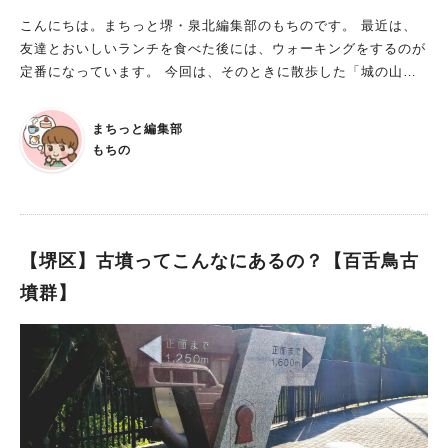
こんにちは。まちっと堺・泉北編集部のもちのです。 最近は、
友達とおいしいランチを食べた後には、ウォーキングをするのが
定番になっています。 今回は、そのときに散歩した「城の山公
園」をご紹介します！ 古墳公園「城の山公園」 ニサンザイ古墳
から北へおよそ500メートルには、かつて「定の山古墳」があり
まちっと編集部
ました。 今は「城の山公園」という名前で親しまれています。
もちの
公園は奥行があり、進んでいくと小高い丘のようなものが！ パ
ッと見た感じは、土まんじゅうのように見えるかもしれません。
でも、1955年頃までは、周囲に掘られた溝や堀の跡が、田んぼ
のあぜにハッキリと残っていたそうですよ。 公園内にはキレイ
なお花も咲いていて、歩いていてとても気持ちよかったです。
【堺区】古墳ってこんなにあるの？【百舌鳥古
桜の時期には満開の桜を楽しめる、穴場のスポットでもありま
墳群】
す。 古墳を間近に感じたい方、のんびりお散歩したい方は、ぜ
ひ訪れてみてくださいね。