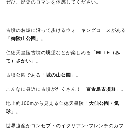
ぜひ、歴史のロマンを体感してください。
古墳のお堀に沿って歩けるウォーキングコースがある
「
御陵山公園
」。
仁徳天皇陵古墳の眺望などが楽しめる「
MI-TE（み
て）さかい
」。
古墳公園である「
城の山公園
」。
こんなに身近に古墳がたくさん！「
百舌鳥古墳群
」。
地上約100mから見える仁徳天皇陵「
大仙公園・気
球
」。
世界遺産がコンセプトのイタリアン･フレンチのカフ