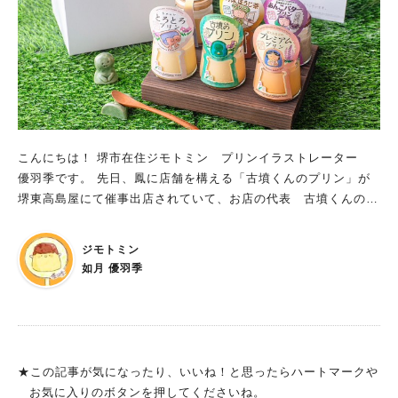
ご覧くださいっ🍮✨ お店のオススメメニュー ランチの抹茶そ
ばや、夏にピッタリの『Co.FUNかき氷』など オススメは、ラン
チメニュー「真鯛のごまだれ丼」や「抹茶そば」 新鮮な真鯛に
ごまだれがたっぷりとかかった濃厚な味わいが楽しめる一品で
締めに抹茶だしでお茶漬けを堪能できるとのこと。贅沢～！ デ
ザートも豊富ですが、中でも『Co.FUNかき氷』は、高級宇治抹
茶を使用されたエスプーマかき氷で人気とのこと！ どれも古墳
の器に入っていて、見た目で一層おいしくいただけますね！
こんにちは！ 堺市在住ジモトミン プリンイラストレーター
古墳やはにわグッズなど 様々なお土産も買える！ プリンにつ
優羽季です。 先日、鳳に店舗を構える「古墳くんのプリン」が
いていたこふんクッキーがおいしくて 他にも豊富な味でレジ売
堺東高島屋にて催事出店されていて、お店の代表 古墳くんのプ
りしていたので帰りにバターをお迎えしました。 紫芋、かぼち
リンと珈琲プリンをお迎えしました！ 以前より気になっていた
ゃ味などもありましたよ！ コーヒー豆や器具の販売、古墳やは
プリンだったのですが、 そのお味がおいしくておいしくて🍮 今
ジモトミン
にわグッズなどもたくさん置かれていて、ついつい買ってしまい
回は、そんな古墳くんのプリンをご紹介します！ プリン専門店
如月 優羽季
ます。 ご来店の際は必見です！
「古墳くんのプリン」は、JR鳳駅から徒歩５分！ 「古墳くんの
プリン」は、鳳駅から徒歩5分。おおとりウイングスの正面に店
舗があります。 お子様や健康志向のお客様のことを考えて作ら
れた、安心、安全の無添加高級プリン。 添加物・保存料を使わ
ず、お砂糖には甜菜糖（てんさいとう）も使用。 職人さんが一
★この記事が気になったり、いいね！と思ったらハートマークや
つひとつ手作りで仕上げられていて、 ご褒美はもちろん、ご家
お気に入りのボタンを押してくださいね。