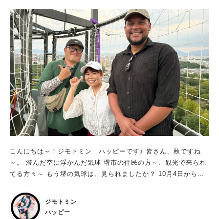
（地図上の青い丸）とのこと。 なお仁徳天皇陵古墳は全長約486
mあり、周遊路を一周するのに約1時間ほどかかるそうです！
（暑いのでこの日は2つの古墳を眺めて帰りました） ★「古墳の
全貌が見たいよ！」という方 三国ヶ丘駅には「みくにん広場」
という屋上広場があり、仁徳天皇陵古墳を眺望できるのでぜひ見
てみてください♪ 堺東駅の堺市役所展望ロビーからの景色もおす
すめです！ ・【三国ヶ丘】南海三国ヶ丘駅に秘密の絶景スポッ
ト発見‼︎｜まちっと堺・泉北 ・【堺東】堺市役所 21階展望ロビ
ーが4月にリニューアルオープン！｜まちっと堺・泉北
こんにちは～！ジモトミン ハッピーです♪ 皆さん、秋ですね
～。 澄んだ空に浮かんだ気球 堺市の住民の方～、観光で来られ
てる方々～ もう堺の気球は、見られましたか？ 10月4日から気
球運行開始予定でしたが 天候不良の為、運行中止が続いていた
堺・大仙公園の気球 予定より3日遅れで ７日より、営業運行開
ジモトミン
始～！ 「今日なら天候も良く、気球に乗れる」と聞いて 予定変
ハッピー
更で急遽、大仙公園に駆け付け 気球に乗って来ました～♡ ※