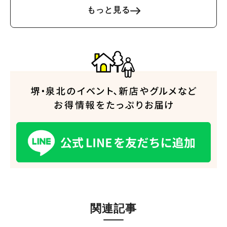
もっと見る
人気のキーワード
#泉ヶ丘駅
#栂・美木多駅
#光明池駅
#なかもず駅
#深井駅
#ランチ
#カフェ
#あなたはどっち？
関連記事