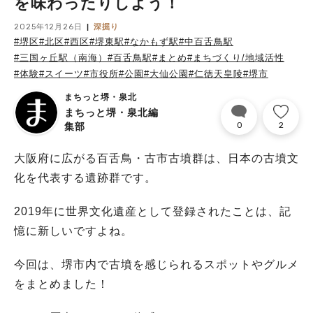
を味わったりしよう！
2025年12月26日
深掘り
#堺区
#北区
#西区
#堺東駅
#なかもず駅
#中百舌鳥駅
#三国ヶ丘駅（南海）
#百舌鳥駅
#まとめ
#まちづくり/地域活性
#体験
#スイーツ
#市役所
#公園
#大仙公園
#仁徳天皇陵
#堺市
まちっと堺・泉北
まちっと堺・泉北編
0
2
集部
大阪府に広がる百舌鳥・古市古墳群は、日本の古墳文
化を代表する遺跡群です。
2019年に世界文化遺産として登録されたことは、記
憶に新しいですよね。
今回は、堺市内で古墳を感じられるスポットやグルメ
をまとめました！