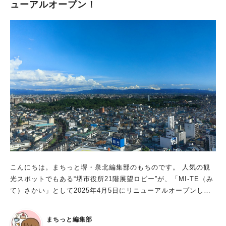
ューアルオープン！
見たこともあります。 季節や時間帯によって見える景色が変わ
るので、みなさんにも季節ごとの思い出があるかもしれません
ね！ 古代の日本をモチーフにした公園 ウォーキングコースの隣
には、砂場や大きな滑り台などが設置された公園があります。
小さい子向けの遊具もあるので、公園デビューにもちょうど良さ
そうです。 公園内には、はにわ型の車止めがあったり、馬のは
にわのようなものがあったり… 古代日本の遺産をモチーフにし
ているところがいっぱいあります。 これは、随所で“太古のロマ
ン”を感じられる公園づくりをしているからなのだそう。 行く度
に、小さな発見があるのも楽しいところです！ 大きな広場で
は、ゲートボールを楽しむ方々や、自転車の練習をする子どもの
声が響いていることもありますよ。 舗装されたスペースや、軽
い運動ができる健康遊具もあり、思い思いの過ごし方ができるス
ポットです。 時期によっては桜を満喫することもできるので、
こんにちは。まちっと堺・泉北編集部のもちのです。 人気の観
ぜひ訪れてみてください。
光スポットでもある“堺市役所21階展望ロビー”が、「MI-TE（み
て）さかい」として2025年4月5日にリニューアルオープンしま
した！ 今回は、パワーアップした堺市役所の展望ロビーについ
て、詳しい情報をお届けします。 堺市役所 21階展望ロビーにつ
まちっと編集部
いて ■場所 MI-TEさかい（堺市役所 21 階展望ロビー） アクセ