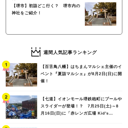
【堺市】初詣どこ行く？ 堺市内の
神社をご紹介！
週間人気記事ランキング
【百舌鳥八幡】はちまんマルシェ主催のイ
ベント『夏詣マルシェ』が8月2日(日)に開
催！
【七道】イオンモール堺鉄砲町にプールや
スライダーが登場！？ 7月25日(土)～8
月16日(日)に「赤レンガ広場 Kid's
Water PARK 2026」が開催