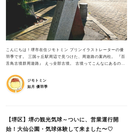
こんにちは！堺市在住ジモトミン プリンイラストレーターの優
羽季です。 三国ヶ丘駅周辺で見つけた、周遊路の案内柱。 『百
舌鳥古墳群周遊路』 えっ全部古墳。 古墳ってこんなにあるの？
と同時に、そういえば古墳って間近で見たことがないなと思い、
お散歩も兼ねて周辺を散策してみました！ 道なりに歩くと、出
ジモトミン
てきたのは「大安寺山古墳」 古墳周りは柵でぐるりと囲まれて
如月 優羽季
いて、周遊用に道が整備されていました！ 柵の中は緑であふれ
ており、古墳のふさふさした様子が伺えます。 ち、近すぎるせ
いか…古墳の近くにいる実感がわかない… 地図アプリで現在地
を出してみる 私、古墳周りを歩いている！！ 看板にも現在地の
目印はあったのですが、リアルで動きが見れると実感がわきます
【堺区】堺の観光気球～ついに、営業運行開
ね…！ 地図上のカギ型のフォルムの古墳が仁徳天皇陵古墳（大
始！大仙公園・気球体験して来ました〜♡
仙古墳）で、大安寺山古墳はその外側にある日本最大級の円墳