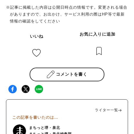
族やご友人など、大切な人への手土産にも喜んでいただけるプリ
※記事に掲載した内容は公開日時点の情報です。変更される場合
ンです♪ 美味しすぎて「ぺろりん」と食べちゃう 魔法の合言葉
がありますので、お出かけ、サービス利用の際はHP等で最新
は、『ぺろぺろり～ん！』 かっ、かわいい…。 合言葉の通り、
情報の確認をしてください
本当にぺろっと食べられる、深いプリンでした～！ プリンの感
想詳細はぜひ「ぷりんめも」もご覧ください🍮 快く古墳くんの
お気に入りに追加
いいね
使用許可をいただけて、食べても幸せ、描いても幸せ…。 🍮生
クリームつよつよの濃厚なめらかプリン 古墳くんのプリン 🍮店
内挽き珈琲豆を使用、大人ビターな 珈琲プリン 様々なメディア
でも取り上げられるプリン屋さん。おすすめプリンは…!? TV・
YouTube・地元誌など 様々なメディアにも取り上げられる古墳
くんのプリン。 お店オススメのプリンは、 「古墳くんのプリ
コメントを書く
ン」と、人気No.1の「とろとろプリン」 そして、"日本プリンア
ワード2023"推しプリン第１位を獲得された「ほうじ茶プリ
ン！」とのこと 食べて美味しい、もらって嬉しい「古墳くんの
プリン」 ぜひ食べてみてくださいね♪ ここだけのお話…！今後
はひっくり返すプリンの新作も考えられているそうですよ！ ぜ
ライター一覧
ひ実現してほしいです～( *´艸｀)
この記事を書いたのは…
まちっと堺・泉北