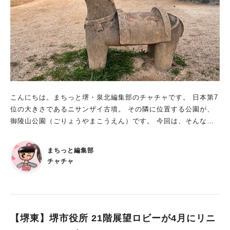
こんにちは。まちっと堺・泉北編集部のチャチャです。 日本第7
位の大きさであるニサンザイ古墳。 その隣に位置する公園が、
御陵山公園（ごりょうやまこうえん）です。 今回は、そんな御
陵山公園をお散歩してきた様子をお届けします！ 古墳のお堀に
沿って歩けるウォーキングコース 入口には、御陵山公園の看板
まちっと編集部
がありました。 「なんか不思議な形をしているな～」と思いま
チャチャ
せんか？ 堺市のWEBサイトによると、これは勾玉の形なのだそ
うですよ！ ニサンザイ古墳の周りには、ウォーキングコースが
設けられています。 場所によって見え方の変わる古墳を楽しみ
つつ、気持ちよく歩くことができますよ。 ゆっくりお散歩する
方はもちろん、ジョギングする方やペットの散歩をする方も！
【堺東】堺市役所 21階展望ロビーが4月にリニ
筆者は、元旦に古墳越しの初日の出を拝んだことや、夏に花火を