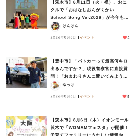
【茨木市】8月11日（火・祝）、おに
クルで「おはなしおんがくかい
School Song Ver.2026」が今年も開
催！テーマは「学校」♪
けんけん
2026年8月5日
イベント
2
【豊中市】「パトカーって最高何キロ
出るんですか？」現役警察官に直接質
問！「おまわりさんに聞いてみよう」
に参加しました
ゆっけ
2026年8月3日
イベント
5
【茨木市】8月6日（木）イオンモール
茨木で「WOMAMフェスタ」が開催！
子育てファミリーにうれしい情報やプ