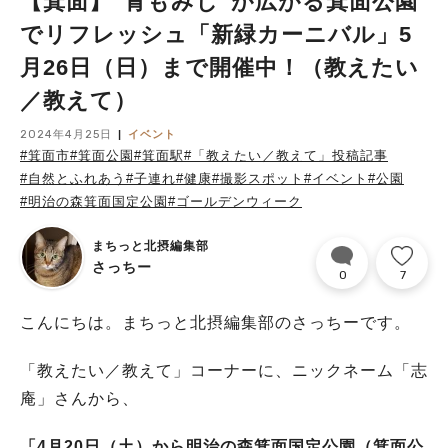
【箕面】“青もみじ”が広がる箕面公園
でリフレッシュ「新緑カーニバル」5
月26日（日）まで開催中！（教えたい
／教えて）
2024年4月25日
イベント
#箕面市
#箕面公園
#箕面駅
#「教えたい／教えて」投稿記事
#自然とふれあう
#子連れ
#健康
#撮影スポット
#イベント
#公園
#明治の森箕面国定公園
#ゴールデンウィーク
まちっと北摂編集部
さっちー
0
7
こんにちは。まちっと北摂編集部のさっちーです。
「教えたい／教えて」コーナーに、ニックネーム「志
庵」さんから、
「4月20日（土）から明治の森箕面国定公園（箕面公