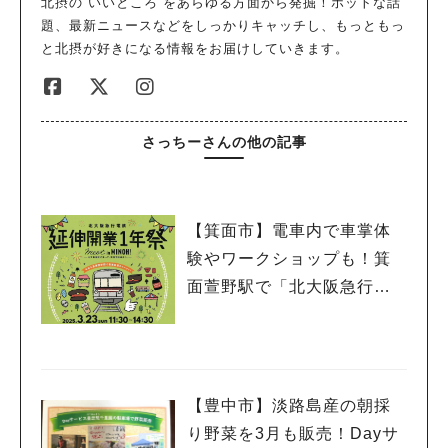
北摂の“いいところ”をあらゆる方面から発掘！ホットな話
題、最新ニュースなどをしっかりキャッチし、もっともっ
と北摂が好きになる情報をお届けしていきます。
さっちーさんの他の記事
【箕面市】電車内で車掌体
験やワークショップも！箕
面萱野駅で「北大阪急行電
鉄 延伸開業１年祭」3月23
日（日）開催
【豊中市】淡路島産の朝採
り野菜を3月も販売！Dayサ