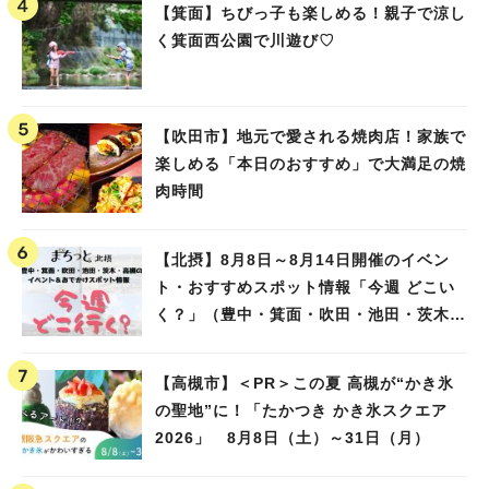
【箕面】ちびっ子も楽しめる！親子で涼し
く箕面西公園で川遊び♡
【吹田市】地元で愛される焼肉店！家族で
楽しめる「本日のおすすめ」で大満足の焼
肉時間
【北摂】8月8日～8月14日開催のイベン
ト・おすすめスポット情報「今週 どこい
く？」（豊中・箕面・吹田・池田・茨木・
高槻）
【高槻市】＜PR＞この夏 高槻が“かき氷
の聖地”に！「たかつき かき氷スクエア
2026」 8月8日（土）～31日（月）