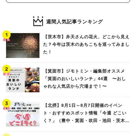
週間人気記事ランキング
【茨木市】弁天さんの花火、どこから見え
た？今年は茨木のあちこちを巡ってみまし
た！
【箕面市】ジモトミン・編集部オススメ
「箕面のおいしいランチ」44選 〜おし
ゃれな人気店から穴場まで！〜
【北摂】8月1日～8月7日開催のイベン
ト・おすすめスポット情報「今週 どこい
く？」（豊中・箕面・吹田・池田・茨木・
高槻）