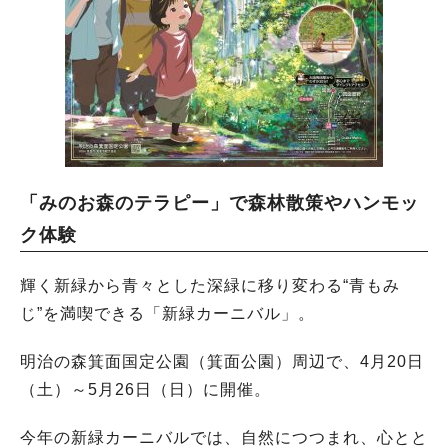
「みのお森のテラピー」で森林散策やハンモッ
ク体験
輝く新緑から青々とした深緑に移り変わる“青もみ
じ”を満喫できる「新緑カーニバル」。
明治の森箕面国定公園（箕面公園）周辺で、4月20日
（土）～5月26日（日）に開催。
今年の新緑カーニバルでは、自然につつまれ、心とと