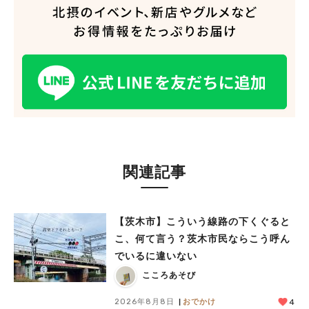
人気のキーワード
#今週どこいく？
#自然とふれあう
#ランチ
#カフェ
#まとめ
#教えたい／教えて投稿記事
#大阪学院大 商品開発プロジェクト
#あなたはどっち？
関連記事
【茨木市】こういう線路の下くぐると
こ、何て言う？茨木市民ならこう呼ん
でいるに違いない
こころあそび
2026年8月8日
おでかけ
4