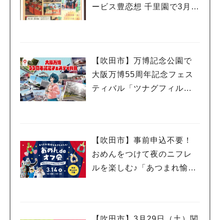
ービス豊恋想 千里園で3月8
日（土）・22日（土）開催
（教えたい／教えて）
【吹田市】万博記念公園で
大阪万博55周年記念フェス
ティバル「ツナグフィルム1
970」3月15日（土）・16日
（日）開催！
【吹田市】事前申込不要！
おめんをつけて夜のニフレ
ルを楽しむ♪「あつまれ愉快
な生きものたち！おめん de
オフ会」3月14日（金）開催
【吹田市】3月29日（土）関