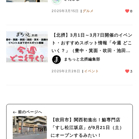
2025年3月15日
グルメ
8
【北摂】3月1日～3月7日開催のイベン
ト・おすすめスポット情報「今週 どこ
いく？」（豊中・箕面・吹田・池田・
茨木・高槻）
まちっと北摂編集部
2025年2月28日
イベント
3
前のページへ
【吹田市】関西初進出！鮨専門店
「すし松江坂店」が9月21日（土）
にオープンするみたい！