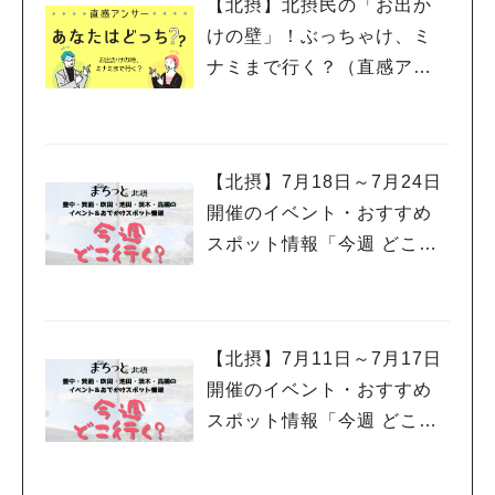
【北摂】北摂民の「お出か
今回お持ち帰りにしたのはイエローチキンカレー。バインミーで
けの壁」！ぶっちゃけ、ミ
使われているバゲットも自家製でお店のこだわりを感じます。
ナミまで行く？（直感アン
決して大きくはない店内ですが、お店のこだわりがぎゅぎゅっと
サー あなたはどっち？）
詰まったとても素敵なお店です！ 店主さんのお人柄も良く気さ
くにお声がけもしてくださいました。まだまだ気になるメニュー
がありますので是非またお伺いしたいと思います！ 本日お伺い
したアールサイゴンさんはJR摂津富田駅から少し離れていま
【北摂】7月18日～7月24日
す。 JR摂津富田駅から高槻市営バスで「巡礼橋」停で下車し、
開催のイベント・おすすめ
西国街道を西に3分ほどです。駐輪場と駐車場もありますが駐車
スポット情報「今週 どこい
場がいっぱいの場合は近くにコインパーキングがありますのでそ
く？」（豊中・箕面・吹
ちらをご利用ください。 R saigon（アールサイゴン） 住所：高
槻市宮田町2-32-2 営業時間：午前11時～午後5時 定休日：日・
田・池田・茨木・高槻）
月・火曜（祝日、不定休あり） TEL：090-3738-7176 https://w
ww.instagram.com/r.saigon103/?igsh=MW5nYjF2YzNpMmJq
人気のキーワード
【北摂】7月11日～7月17日
dA%3D%3D （リビング北摂Web特派員：HTM） オリジナルサ
開催のイベント・おすすめ
#今週どこいく？
#自然とふれあう
#ランチ
#カフェ
#まとめ
イトで読む
#教えたい／教えて投稿記事
#大阪学院大 商品開発プロジェクト
スポット情報「今週 どこい
#あなたはどっち？
く？」（豊中・箕面・吹
田・池田・茨木・高槻）