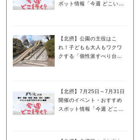
苦手な方はうれしいですね！ 生春巻きの中には春雨も入ってい
ポット情報「今週 どこい
て食べ応え十分です！ 辛いソースで味変はいかが？ 出典：リビ
く？」（豊中・箕面・吹
ング北摂Web なんともかわいいビジュアルのベトナムの辛いソ
田・池田・茨木・高槻）
ースと、激辛なスパイス。 私は辛いものはわりと好きなので、
ソースの方を試してみました。 出典：リビング北摂Web ソース
【北摂】公園の主役はこ
の色自体は赤くないのでそこまで辛くないのかなとわりとたっぷ
りかけました。 まずは甘味と旨味が最初にきたので、美味しい
れ！子どもも大人もワクワ
～となりましたがそこから少しずつ辛味が出てきました。 めっ
クする「個性派すべり台」
ちゃ辛い！ とまではならなかったので、とても美味しくいただ
を集めてみました
けました！ オススメです！ 食後に優しい甘さのベトナム茶 出
典：リビング北摂Web 食後にはかわいらしい小さめのグラスに
ベトナム茶。アイスかホットかを聞いてくださいます。 お伺い
した日がかなり暑かったのでアイスにしました。 どんなお味な
【北摂】7月25日～7月31日
のかなと思いながら一口。少し甘さのあるお茶でした。 先ほど
開催のイベント・おすすめ
の辛いソースがすっきりとするような食後にはちょうどいい甘さ
スポット情報「今週 どこい
のお茶です。 お持ち帰りもオススメです！ 出典：リビング北摂
く？」（豊中・箕面・吹
Web パッケージもかわいいですね！ バインミーのあたため方も
書いているのも助かります。気遣いが素敵ですね。 出典：リビ
田・池田・茨木・高槻）
ング北摂Web カヌレショコラ（350円）、バインミー（700円）
バインミーはチキンもしくはポークで具材を選ぶ事ができます。