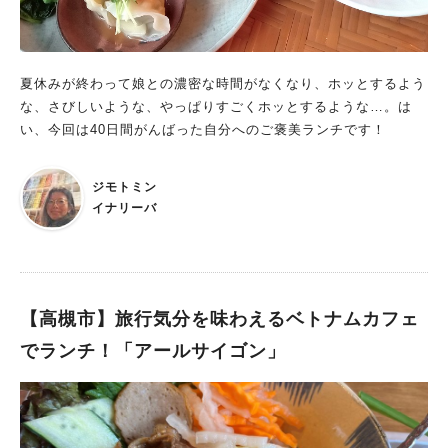
で辛さがマイルドになり、食べやすくて美味しい！タイカレーペ
ーストって、タイカレー以外の使い道が思いつかないのが悩みだ
ったので、この日のシェフ、ジェーンさんに伺ってみました。す
ると、タイではカレー以外にも、炒め物やスープ、煮物など、
夏休みが終わって娘との濃密な時間がなくなり、ホッとするよう
色々な料理に万能調味料のようにカレーペーストを利用している
な、さびしいような、やっぱりすごくホッとするような…。は
んだそう。それは是非試してみなくては！出典：リビング北摂W
い、今回は40日間がんばった自分へのご褒美ランチです！
eb「サパナランチセット」(スープつき・900円)。テイクアウト
のお弁当(650円)もあり。一日20食程度の販売で、売り切れ次第
ジモトミン
終了だそうです中央にある「とりミンチサラダ」も、シンプルに
イナリーバ
味付けされた鶏そぼろに、ピリッとした生唐辛子と、ミントの葉
が入っており、それらがアクセントになって新鮮な美味しさ。ど
のお料理も、普段の家庭料理がベースになっているとのお話通
り、普段自宅では使わない食材の組み合わせなのに、不思議とど
こかホッとできる優しい味でした。お話を伺った店長の安本さん
【高槻市】旅行気分を味わえるベトナムカフェ
によると、「サパナ」さんで活動されているシェフの方々の中に
でランチ！「アールサイゴン」
は、お店での経験を活かして自分のお店を開いたり、ここでつな
がったご縁を通して、活動の幅を広げていかれる人も多いのだと
か。店名の「サパナ」とは、ネパール語で「夢」という意味。
「食」を通じてはじまった国際交流が、自分の夢や新たな世界に