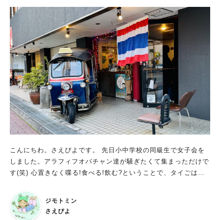
こんにちわ。さえぴよです。 先日小中学校の同級生で女子会を
しました。アラフィフオバチャン達が騒ぎたくて集まっただけで
す(笑) 心置きなく喋る!食べる!飲む?ということで、タイごはん
「sepata」(セパタ)さんに来ました。 大阪メトロ「江坂駅」(北
口5)を出て北西へ…徒歩6分、 豊津公園のモニュメント(岡本太
ジモトミン
郎作 リオちゃん)を横目に左折〜(迷ってないから信じて下さい)
さえぴよ
コンビニのセブンイレブンがみえたらあと少しです。 店前に飾