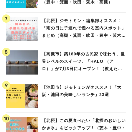
（豊中・箕面・吹田・茨木・高槻）
【北摂】ジモトミン・編集部オススメ！
「雨の日に子連れで遊べる室内スポット」
まとめ（高槻・箕面・吹田・豊中・茨木・
池田）
【高槻市】築180年の古民家で味わう、世
界レベルのスイーツ。「HALO,（ア
ロ）」が7月3日にオープン！（教えたい/
教えて）
【池田市】ジモトミンがオススメ！「大
阪・池田の美味しいランチ」23選
【北摂】この夏食べたい「北摂のおいしい
かき氷」をピックアップ！（茨木・豊中・