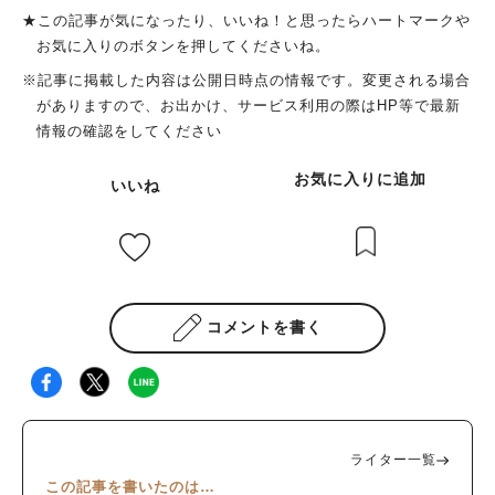
ワク楽しめる空間です。 出典：リビング北摂Web お店に入って
（リビング北摂Web特派員：にこ）オリジナルサイトで読む
★この記事が気になったり、いいね！と思ったらハートマークや
すぐのところにベトナムの雑貨が色々とあります 出典：リビン
お気に入りのボタンを押してくださいね。
グ北摂Web ディスプレーされているランプもかわいいですね ラ
※記事に掲載した内容は公開日時点の情報です。変更される場合
ンチメニューを選びます 出典：リビング北摂Web バインミーセ
がありますので、お出かけ、サービス利用の際はHP等で最新
ット（1150円）、曜日替わりセット（1250円） どちらにしよう
情報の確認をしてください
かとかなり迷いましたが、曜日替わりセットにしました。 出
典：リビング北摂Web 曜日替わりセットは木～土でかわりま
お気に入りに追加
いいね
す。お伺いしたのが金曜日でしたので「コムディア（のっけごは
ん）」 メインの具材はチキンとポークがあったのでポークにし
ました。 出典：リビング北摂Web お持ち帰りもしたかったので
ランチメニューのオーダー時にお願いしました。 今回はバイン
ミーとカヌレショコラをお家で楽しみます！ ベトナム雑貨がた
くさん！ オーダーしてお料理が来る前に入口入ってすぐのとこ
コメントを書く
ろにあったベトナム雑貨を拝見。 ベトナム好きにはたまらない
ものが色々ありますよ！ 出典：リビング北摂Web お店のトート
バッグですね！リバーシブルで使えるみたいで便利そうですね
～。 そしてベトナム茶葉やチョコレートなどもあります。 出
典：リビング北摂Web お茶の淹れ方が書いている小さな紙もあ
ライター一覧
りがたいですね 出典：リビング北摂Web ベトナム生まれのチョ
この記事を書いたのは…
コレートとクラッカー 出典：リビング北摂Web ベトナムのお皿