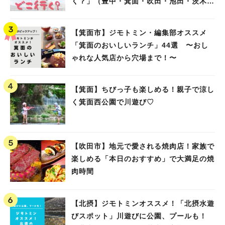
く？」（豊中・箕面・吹田・池田・茨木・
高槻）
【箕面市】ジモトミン・編集部オススメ
「箕面のおいしいランチ」44選 〜おし
ゃれな人気店から穴場まで！〜
【箕面】ちびっ子も楽しめる！親子で涼し
く箕面西公園で川遊び♡
【吹田市】地元で愛される焼肉店！家族で
楽しめる「本日のおすすめ」で大満足の焼
肉時間
【北摂】ジモトミンオススメ！「北摂水遊
びスポット」川遊びに公園、プールも！