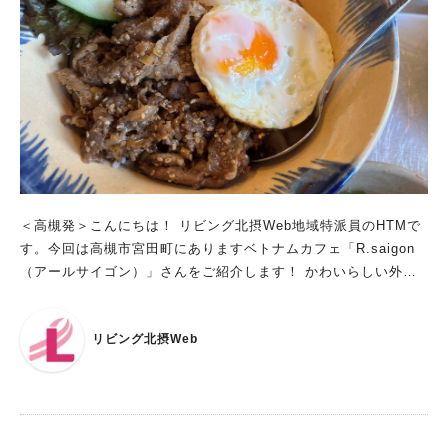
つながっていくなんて素敵ですね！「エベレストコーヒー」にも
初挑戦！ランチメニューは、プラス100円でドリンク付きにでき
るのですが、ネパールの珍しい「エベレストコーヒー」をお店で
取り扱ってられるとお聞きしたので、そちらを単品で試してみる
ことに。出典：リビング北摂Webエベレストのふもと、1200ｍ
の高地で栽培されているオーガニックのコーヒー豆を、手摘みで
収穫した「エベレストコーヒー」。現地で働く女性の生活向上に
つながるフェアトレード製品でもあります。浅煎りで仕上げた一
杯は、豆の香りがとっても豊か。雑味のないあっさりした味わい
なので、食後にすっきりと頂けました。店内で、豆・粉ともに販
＜高槻発＞こんにちは！ リビング北摂Web地域特派員のHTMで
売もされていますので、自宅でも気軽に楽しめますよ。交流の場
す。今回は高槻市宮田町にありますベトナムカフェ「R.saigon
は他にも！ところで、「サパナ」さんのカレンダーを見ている
（アールサイゴン）」さんをご紹介します！ かわいらしい外観
と、ランチ以外にも気になるイベントがちらほら。たとえば、毎
に手描きのイラスト！ お店はJR摂津富田駅からバスで巡礼橋ま
週金曜日の14時からオープンの「ベトナムカフェ」。ベトナムコ
で行き、徒歩2～3分ほどの住宅街にあります。 かわいらしい店
ーヒーやそれに合わせたお茶菓子をいただけるんですって！ま
リビング北摂Web
構えで一目見てベトナムカフェとわかります。 手描きのバイン
た、毎月第3土曜日に開催される「サパナマーケット」では、近
ミーのイラストがいいですね！ 出典：リビング北摂Web 出典：
所のお店からのお野菜・食品をはじめ、ハンドメイドの外国製品
リビング北摂Web 店内はベトナムでいっぱい お店の中に入る
などがフリマ形式で販売されるそう。週末の散歩コースにお楽し
と、2人テーブルが3席とかなりこじんまりとした店内ですが、ポ
みが増えますね♪人と人、人と世界を優しくつないでくれる「TIF
スターや雑貨などが所狭しとディスプレーされていてとてもワク
Aカフェ・サパナ」さん。これからの活動も応援しています！