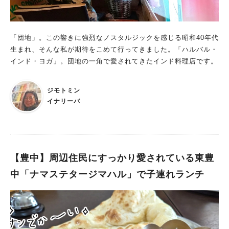
びぃは「どうやったらチキンがこんなに柔らかくなるの？」と感
心しきり…シェフの方を捕まえて聞いてしまいました（笑） と
にかく時間をかけてコトコト煮込むのがコツだそうです。 ライ
スのボリュームたっぷりだったのでシェフがサービスでルーを追
「団地」。この響きに強烈なノスタルジックを感じる昭和40年代
加してくれました。 「食べきれへんわ～」と言いながらもばー
生まれ、そんな私が期待をこめて行ってきました。「ハルバル・
びぃ完食しましたよ。 シェフのコブさんより「メニューのリク
インド・ヨガ」。団地の一角で愛されてきたインド料理店です。
エストをしてください、応えます」とのことでした。 タイ料理
だけでなく、日替わりでインド、キューバ、韓国、バングラデシ
ジモトミン
ュ、シリア、モンゴル料理などなど さまざまな国のメニューが
イナリーバ
楽しめます（ハラルメニュー、ラクトベジタリアンメニュー対応
日もあり） 次回はどこの国のランチにしましょうか？ カフェタ
イムのメニューも多国籍で充実しています。 飲んだことのない
ドリンクメニューがたくさん…ぜひコンプリートして紹介してみ
たいです。 ▼「commcafe」のフェイスブックはこちら！ ライ
【豊中】周辺住民にすっかり愛されている東豊
ブや写真展などさまざまなイベントも commcafeは国際交流協
中「ナマステタージマハル」で子連れランチ
会の拠点ということもあり、 留学生たちの主催するよるカフ
ェ、民族音楽ライブなど様々な企画イベントが開催されていま
す。 3月7日（木）まで「遊牧民の世界～モンゴル、カザフ、ト
ゥバの過去と今～」というリレー写真展が展示されています。
ぜひこちらものぞいてみてくださいね。 ▼箕面市国際交流協会