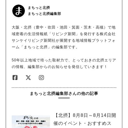
とアルミのやかん、ちいさなグラスもあります。 日本の雑貨と
まちっと北摂
は違ってなんだかレトロでかわいらしいですね！ 出典：リビン
まちっと北摂編集部
グ北摂Web ベトナムの本も色々とあります。見ているとほんと
にベトナムに行きたくなりますね！ 円高で旅行は行きにくくな
大阪・北摂（豊中・吹田・池田・箕面・茨木・高槻）で地
りましたが、その中でも最近ではベトナムは人気があるみたいで
域密着の生活情報紙「リビング新聞」を発行する株式会社
す。 出典：リビング北摂Web ベトナムビールも美味しそうです
サンケイリビング新聞社が展開する地域情報プラットフォ
ね～。 今回は自転車でお伺いしていたので次回飲んでみたいで
ーム「まちっと北摂」の編集部です。
す！ ビジュアルがたまらないコムディア（のっけごはん） 出
典：リビング北摂Web 美味しそう～～！！ ビジュアルがたまり
50年以上地域で培った取材力で、とっておきの北摂エリア
ませんね！器もかわいいですね～！ メインのコムディアのほか
の情報、編集部からのお知らせを発信していきます！
にベトナムといえばの生春巻きもうれしいですね！ 具だくさん
のスープに茄子とトマトの副菜。 出典：リビング北摂Web 目玉
焼きと少し甘みの強い豚肉がごはんに合う！！ 大根と人参のピ
クルスも最高です！ 出典：リビング北摂Web 具だくさんのスー
まちっと北摂編集部さんの他の記事
プはしっかりと味はついています。茄子とトマトにも少し酸味が
効かせていてコムディアの甘さを後に残しすぎずにスッキリとさ
せてくれます。口に運ぶ度に美味しい美味しいと独り言を言って
【北摂】8月8日～8月14日開
いました笑 出典：リビング北摂Web 生春巻きもオーダー毎に作
催のイベント・おすすめス
ってくださりパクチーの有無も聞いてくださいます。パクチーが