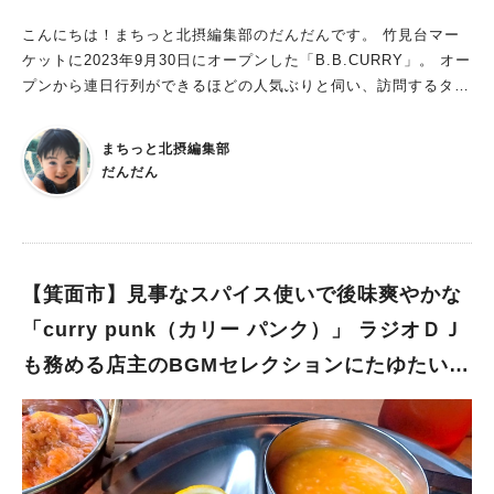
が…待ちきれなくて 「乾杯〜！」 お決まりの生ビールやカクテ
ルもありますが、タイのビールやソフトドリンクもお料理によく
こんにちは！まちっと北摂編集部のだんだんです。 竹見台マー
あいます。 おかず・おつまみ・麺(ごはん)・スープなど単品メニ
ケットに2023年9月30日にオープンした「B.B.CURRY」。 オー
ュー50種類以上、どれにしようかな？ 生春巻き、パッウンセン
プンから連日行列ができるほどの人気ぶりと伺い、訪問するタイ
(春雨炒め)、空心菜炒め、タイ風エビ春巻きを注文して早速いた
ミングを逃していたのですが、 先日とにかく無性にカレーが食
だきます。 どれも間違いなくビールにあいます！ もっちりボリ
べたくなり、お店に突撃してきました！ 復刻された名店の味
まちっと北摂編集部
ュームのある生春巻き、カリッとあがったエビ春巻きはそのまま
は“スパイシー＆マイルド”のやみつきタイカレー セブンイレブン
だんだん
でもおいしいのですが、ピリ辛のたれにつけるとさらにおいしい
横の階段から上がると、竹見台マーケット入口前に現れる「B.B.
です。 空心菜のタイ風炒めを初めてたべたのですが「無限」に
CURRY」。 店内は小洒落た雰囲気が漂うも、ゆったり落ち着く
いけます。「おかわり～」 単品でもボリュームがあるので、シ
不思議な空間が広がります。 ここで味わえるのは、大阪・中津
ェアするのがオススメです。 やっぱりタイ料理と言えば・・・
にあった知る人ぞ知る名店「スパイス飯店」のタイカレー。 そ
王道のトムヤムクン。パンチの効いた辛さの中にも爽かなあと味
の当時の味を復刻させたのが店主の馬場（ばんば）さんです。19
【箕面市】見事なスパイス使いで後味爽やかな
がクセになります。 キレッキレの辛さがテンションを上げてく
歳のときから長年スパイス飯店に通う常連客だったそう。 約15
「curry punk（カリー パンク）」 ラジオＤＪ
れます～♪ 「からっ」「ウマっ」「ヤバッ」と連呼しながら思い
年前に惜しまれつつもお店は閉店、そこからさまざまなエピソー
も務める店主のBGMセレクションにたゆたいな
出話は止まりません～ みんないい感じにほろ酔いで、お腹も満
ドがあり（ぜひこれはお店で直接聞いてください！）、 運命的
たされてます。 ここにきて、やはりお米や麺類がほしくなって
にもスパイス飯店の秘伝レシピを託されることになったのです。
がら
きました。 パッタイ(タイ風焼きそば)、カオマンガイ(ご飯もの)
復刻するタイミングをうかがいながら、今回ご縁があり竹見台マ
は大満足のおいしさです。 気がついたらラストオーダーになっ
ーケットで「B.B.CURRY」をオープンすることに。 「スパイス
てしまいました。 忙しそうな田尻さんをつかまえて、お店のイ
飯店のカレーにはさまざまな思い入れがあり、復刻するにも相当
チオシメニューを聞いてみました。 お店のイチオシメニュー
の覚悟が必要でした。 私も吹田出身で、昔はこのあたりも活気