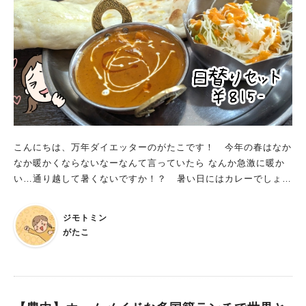
についてはこちら
こんにちは、万年ダイエッターのがたこです！ 今年の春はなか
なか暖かくならないなーなんて言っていたら なんか急激に暖か
い…通り越して暑くないですか！？ 暑い日にはカレーでしょ！
ってことで、家族でインドカレー食べてきました。 （ま、寒い
日にもカレーなんだけどさ） もうすぐオープン3年！地域にす
ジモトミン
っかり溶け込んでいるナマステタージマハル 目指したのは、
がたこ
「ナマステタージマハル東豊中店」。 オープン当初に一度、平
日ランチに訪れたきりでしたが、 とてもおいしかった記憶があ
ったので、わざわざ目指して行ってきましたよ！ 気になって調
べてみたら、オープンは3年近く前でした。 ついこの間食べに来
たつもりでいたのに…時の流れ恐ろしい。。。 店内は、4人