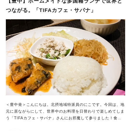
【豊中】ホームメイドな多国籍ランチで世界と
がけのテーブルが5卓ほど。 こじんまりとしたお店のあちこちに
つながる。「TIFAカフェ・サパナ」
インド・ネパール雑貨が並び、 インドカレー食べに来たぞ！っ
て気分を盛り上げてくれます。 インドカレー屋さんだからっ
て、外国人の店員さんがインド人とは限らないと何かで見たこと
がありますが （ネパールやパキスタンの方も多いとか）、 こち
らの店員さんもいずれか現地のご出身と思われます。優しい接客
が好印象。 ランチメニューも豊富で迷っちゃいます！ 辛さ
指定を「甘口」か「普通」かで悩んでいたら かの店員さんか
ら、「普通でも辛くないヨ？」と気の利いたアドバイスをいただ
けたので、 「普通」で注文しました。 「なんかすべてがちょ
うどいい」お子様セットで大人も子どももカレー満喫 待つこと
数分。 おいしそうなインドカレーが運ばれてきました〜 ナン
は焼きたて熱々！(しかもプレーンナンはおかわり自由) カレー
をたっぷりどぶどぶにつけて食べます。 お、お、おいしい～。
辛さも確かに「普通でも辛くないヨ」です。 インドカレー、や
＜豊中発＞こんにちは。北摂地域特派員のにこです。今回は、地
っぱりいつ食べてもおいしい。 そしてこのお子様セットに地味
元に居ながらにして、世界中のお料理を日替わりで楽しめてしま
に感嘆しました。 うまく言い表せないけど・・・なんかすべて
う「TIFAカフェ・サパナ」さんにお邪魔して参りました！食文
がちょうどいい。笑 これなら、子どもに合わせて本命じゃない
化を通じて外国人とつながる。国際交流の拠点をめざしてお店の
メニューを頼まなくて済むし（←子連れあるある）、 すごい親