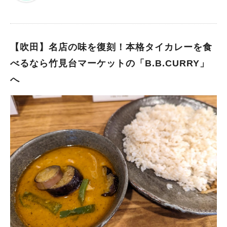
られたタイの国旗とトゥクトゥクが目を引きます。 トゥクトゥ
クが目印 この日は土曜日だったのですが、午後5時半の開店前か
らチラホラ人が並びはじめていました。 ミドルマダムの勢いに
けおされたのか？店主さんが早めにドアを開けてくれました。
【吹田】名店の味を復刻！本格タイカレーを食
タイ人シェフによる本場レストランの味と家庭料理を両方ともい
べるなら竹見台マーケットの「B.B.CURRY」
ただけるお店です。 店内にはタイのイラストやオブジェがある
へ
のですが、藤籠編みのボールが沢山あります。気になりますよ
ね。 店主の田尻さんにきいてみました。 セパタクローとタイに
魅せられて 店主の田尻さんは東南アジア発祥のスポーツ「セパ
タクロー」の日本代表だったんですっ！ 20年間選手として活
躍。引退後、選手時代に試合や練習でよく訪れたタイにインスピ
レーションを得て、タイ料理の店を開くことにしたそうです。
知人の紹介でシェフのポンさんと出会い、2011年にタイごはん
「Sepata」をオープン。料理人のパンヤーさんもメンバーに加
わり現在にいたります。 だから店名が「Sepata」(セパタ)なん
ですね。 タイの屋台や食堂のように気軽に立ち寄れるお店♪ こ
の日も我々ミドル女子会、学生さんやお仕事仲間、家族連れと
次々にお客さんが入って、あっという間に席が埋まりました。外
国人の方もチラホラみえます。 女子会メンバーそろってません