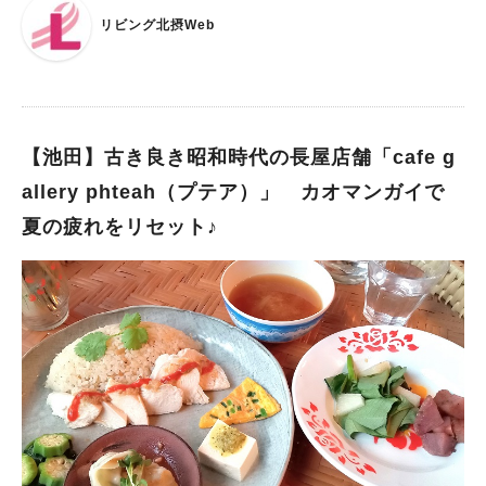
運営を担っているのは、NPO法人「国際交流の会とよなか(TIF
切なセットじゃないですか。 がたこ一家の来訪は、土曜日の
リビング北摂Web
A)」。市民による身近な国際交流・国際協力を目的に活動されて
ランチタイム早めでしたが、 食べてる間に次々とお客さんが。
います。「TIFAカフェ・サパナ」さんは、日本で暮らす外国人
驚いたのは、みんな子連れ＆近所からふらっと歩いてきました感
の方の支援活動の一環として、2012年にオープンしました。出
満載だったこと！ そして子どもたちは、みんな「お子様セッ
典：リビング北摂Webお店の最寄りは阪急宝塚線・豊中駅。駅か
ト」でした（ほらね、わかるわかる）。 がたこは久々の来訪に
ら東へ徒歩5分弱という好立地で、少し前にご紹介のあった「イ
なってしまいましたが、すっかり地元で愛されるお店になってい
ストワ」さんと同じ道沿いにあります。お店から比較的近所にお
【池田】古き良き昭和時代の長屋店舗「cafe g
たナマステタージマハル。 店員さんの優しい接客含め応援した
住まいの外国人の方が日替わりで「シェフ」となり、母国の家庭
いお店のひとつ。 また次は、日を開けずに食べに行くぞー！
allery phteah（プテア）」 カオマンガイで
料理をランチタイムに提供する「サパナ」さんの活動は、「食」
夏の疲れをリセット♪
を楽しみながら国際交流のできる場として、ボランティア関係の
方にとどまらず、地元の人にも大人気。出典：リビング北摂Web
カレンダーを見ているだけで、世界を旅してる気分に浸れちゃい
ます♪2021年に隣の建物に移転された後は、2人掛けテーブル席
がメインのすっきりした配置となり、一人でも、テーブルを合わ
せてグループでも、よりランチを気軽に楽しめるようになりまし
た！出典：リビング北摂Web多国籍ランチは毎日違う「家庭の
味」！私がお邪魔した日は、タイ料理の日でした。お店のボード
やSNSでメニューを見ることもできます♪出典：リビング北摂W
ebこの日のメインは「魚カレー」。サバの切り身を使ったレッド
カレーで、とってもスパイシーなのに、ココナッツミルクの風味