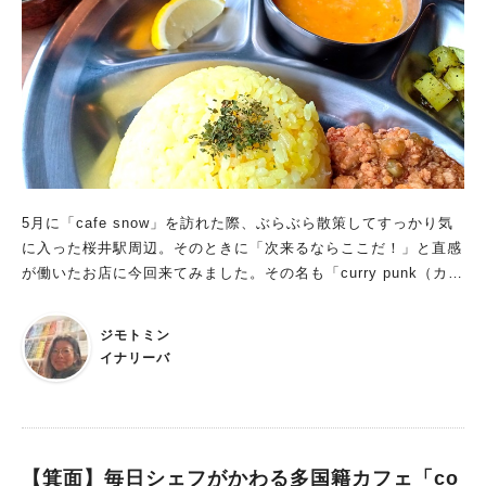
は？ 「どれもかな…シェフが作るものは全部美味しいから」
がありましたが、今はお店が少なくなっていく一方。 そんなと
「僕は料理ができないので（シェフ達の）邪魔をしないように、
き、ふと思ったんですね。『ここでカレー屋をオープンして、北
買い出しや皿洗い、接客をしているだけなんです。厨房に入ると
摂をもっと盛り上げていきたい』。 そこからいろいろなタイミ
怒られるんですよ」 謙虚さのなかにも一緒に店を作ってくれて
ングが重なり、念願のオープンとなりました」。 幾多もの奇跡
いるシェフへのリスペクトを感じます。 ポツリと「その〜パク
が重なり、ここ竹見台マーケットで出会うことができたスパイス
チーは少し苦手なんで…」 エーーー？？バタッ（こけました）
飯店の味。 一口食べるとココナッツの風味がふんわりと広が
大オチさすが関西人です。 セパタ1番人気はソムタム(青パパイ
り、口当たりはマイルド。 でもその後にピリリとスパイシーな
ヤのサラダ) お店の人気メニューは、青パパイヤのサラダ「ソム
辛さがやってきて、これはやみつきになるおいしさです。 たけ
タム」とのこと。 今回は注文しなかったので、また絶対食べよ
のこ、なす、チキンなどの具がゴロゴロ入っていて、食べ応えも
5月に「cafe snow」を訪れた際、ぶらぶら散策してすっかり気
うと心に誓いつつ、次回の女子会の予約しておきました(笑) ※
抜群！ お米は大阪能勢産のキヌヒカリ 100％の胚芽精米を使用
に入った桜井駅周辺。そのときに「次来るならここだ！」と直感
満席でお断りさせていただくこともあるそうです。悪しからず…
していて、 食べにくさや硬さは少なくカレーに合うのはもちろ
が働いたお店に今回来てみました。その名も「curry punk（カリ
m(_ _)m
ん、胚芽の栄養素が残されているという優れものだそう。 ラー
ー パンク）」。店名もさることながら、テナントが入っている
メン好きの夫は「スパイス飯店のタイカレー（つけ麺）」（1,15
ビルの雰囲気と立て看板のセンスにやられました。
ジモトミン
0円）を注文。 これまた食べてみてびっくり！しなやかな麺がス
イナリーバ
ープにちょうどよく絡んでお・い・し・い！ スープのベースは
同じですが、強火で一気に煮込み、麺に絡みやすく仕上げている
ので少し濃厚です。 麺は京都の老舗製麺所「麺屋棣鄂（ていが
く）」の特殊形状ウイング麺を使用。 少し味見するつもりが食
べ出したらツルツルと止まらず、夫から奪う形で味わっていまし
【箕面】毎日シェフがかわる多国籍カフェ「co