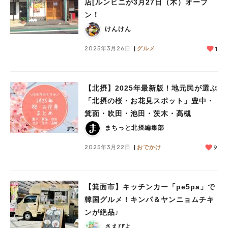
店[ルンビニが3月27日（木）オープ
ン！
けんけん
2025年3月26日
グルメ
1
【北摂】2025年最新版！地元民が選ぶ
「北摂の桜・お花見スポット」豊中・
箕面・吹田・池田・茨木・高槻
まちっと北摂編集部
2025年3月22日
おでかけ
9
【箕面市】キッチンカー「pe5pa」で
韓国グルメ！キンパ＆ヤンニョムチキ
ンが絶品♪
さえぴよ