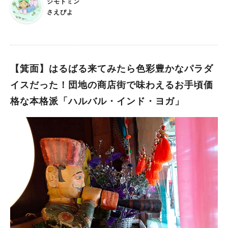
ジモトミン
コムカフェ comm cafe（コムカフェ）は、小野原西メイン通
ん。 実は「B.B.CURRY」をオープンする前、 旅で出会ったア
さえぴよ
りを少し北側に入ったところにあります。 メイン通りのカフェ
イテムなどを販売するお店にしようと計画していたそうなんで
やお店も気になりますが、 今日はスルーして図書館へ…？と思
す。 しかし天のお告げ（？！）により、カレー屋にシフトチェ
いきや自動ドアがあくと…デッカイソフトクリームがお出迎え。
ンジ。店内には小さなマルシェスペースもあります。 今後、馬
場所は箕面市多文化交流センター1階 comm cafeは、箕面を走
場さんが選りすぐったアイテムを販売するお店が、竹見台マーケ
るゆずるバス（黄色ルート）「多文化交流センター前」のバス停
【箕面】はるばる来てみたら色彩豊かなパラダ
ットに誕生するかも？とのこと。楽しみですね！ 「マーケット
からすぐです。 箕面市多文化交流センター1階にあり、１階は小
の現会長でもあり『フルーツ千里』を営む引間さんとは地元の同
イスだった！団地の商店街で味わえるお手頃価
野原図書館、箕面市国際交流協会、commcafe、 ２階には会議
級生なんです。 毎日互いに話し合える良き理解者であり、仲間
格な本格派「ハルバル・インド・ヨガ」
室、ボランティア活動室、子供活動室があります。 外観は公共
でもあり、何より心強いパートナーでもある同志。 まだまだ世
施設って感じなんですが…中に入るとあらあら素敵なカフェがあ
代的に若い僕たちなりに、ここの未来をもっと良くしていきたい
るではありませんか。 ワンデイシェフスタイルを採用してい
と意気込んでいます！」。 古くから地元に愛され続けてきた竹
て、登録した主婦や学生といった人たちが日替わりでランチやカ
見台マーケットが、今後さらにおもしろくなっていきそうでワク
フェメニューを提供しています。 １３か国以上のシェフが登録
ワクします♪ 次回のワンダフルマルシェも楽しみに、 ぜひこの
されているそうです。 昨年に１０周年を迎え、レシピやシェフ
アツい店主の待つ「B.B.CURRY」で本格タイカレーを味わって
のライフヒストリーがつまったMOOK本があるんですって。
みてくださいね。 ▼「B.B.CURRY」のインスタグラムはこち
本日のランチはタイ料理でした！ 今日のシェフはご近所のコブ
ら！ この投稿をInstagramで見る BBカリー(@bbcurry_suit
さん💕 口の中でホロホロと溶けるほどに煮込まれたチキンとス
a)がシェアした投稿
パイスで絶妙な辛さのルーこれぞタイカレー！ さっぱりしたピ
クルスのガーデンサラダとの相性もバッチリ。 料理好きのばー