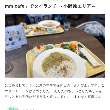
た(笑) お店で使用している器も、当時スパイス飯店で使用してい
mm cafe」でタイランチ ～小野原エリア～
たものを信楽焼で再現。 お店の壁にはスパイス飯店で使用して
いた看板、当時のオーナーが描いた絵などが飾られていたりと、
スパイス飯店へのリスペクトが随所に感じられて、馬場さんの想
いの深さをひしひしと感じるのであります。 大阪能勢産の卵を
使用したオリジナルプリンは、 昔ながらのちょっと固めの食感
とほろ苦いカラメルが、食後のデザートにぴったりでした！ カ
レーのテイクアウトも可能なので、自宅などでも気軽に味わえま
すよ。 ワンダフルマルシェも定期的に開催予定！今後が楽しみ
な竹見台マーケット 実は馬場さん、百貨店の催事なども企画・
運営されていて、 自身でバッグブランドを立ち上げたりと（多
才すぎる！）アパレルの経験なども生かし、 ヴィンテージ、ク
ラフト、アート、フードが集まる 旅する蚤の市「ワンダフルマ
ルシェ」を11月11日（土）に竹見台マーケットで初開催しまし
た。 馬場さんが旅する中で出会ったモノ、ヒトが集まり、北摂
はじめまして、５人兄弟のママで保育士の「さえぴよ」です。こ
のお店もいくつか出店。 朝から行列ができるほどのにぎわいが
の度ジモトミンはじめました。 あしたのちょっとした楽しみを
生まれていました。 「出店側が追いつかないほどたくさんの方
見つけるお手伝いができると嬉しいです。 まもなく喜寿になる
に来ていただき、予想以上の盛り上がりでした。 ワンダフルマ
母は孫に「おばあちゃんじゃなくてばーびぃ」と呼ばせてるので
ルシェはこれからも定期的に開催していく予定で、 出店数も少
すが(笑) ばーびぃとお散歩、今年初ランチに行ってきました。
しずつ増やしていけたらと思っています」と抱負を語る馬場さ