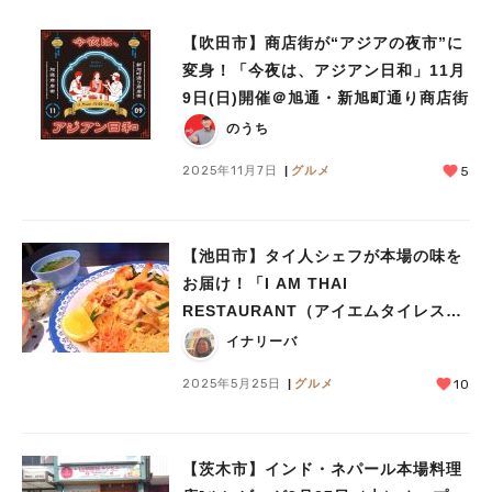
【吹田市】商店街が“アジアの夜市”に
変身！「今夜は、アジアン日和」11月
9日(日)開催＠旭通・新旭町通り商店街
のうち
2025年11月7日
グルメ
5
【池田市】タイ人シェフが本場の味を
お届け！「I AM THAI
RESTAURANT（アイエムタイレスト
ラン）」のパッドタイで初夏を先取り
イナリーバ
しました
2025年5月25日
グルメ
10
【茨木市】インド・ネパール本場料理