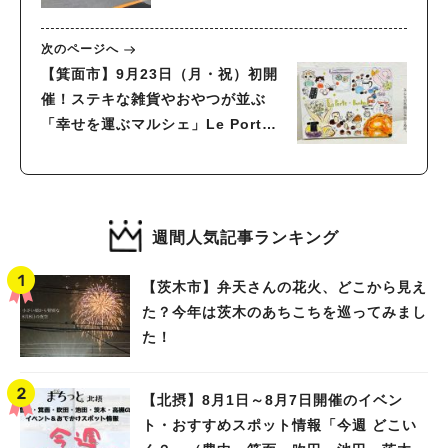
次のページへ
【箕面市】9月23日（月・祝）初開
催！ステキな雑貨やおやつが並ぶ
「幸せを運ぶマルシェ」Le Porte-
Bonheur（ル・ポルトボヌール）
週間人気記事ランキング
【茨木市】弁天さんの花火、どこから見え
た？今年は茨木のあちこちを巡ってみまし
た！
【北摂】8月1日～8月7日開催のイベン
ト・おすすめスポット情報「今週 どこい