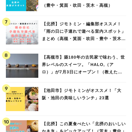
（豊中・箕面・吹田・茨木・高槻）
【北摂】ジモトミン・編集部オススメ！
「雨の日に子連れで遊べる室内スポット」
まとめ（高槻・箕面・吹田・豊中・茨木・
池田）
【高槻市】築180年の古民家で味わう、世
界レベルのスイーツ。「HALO,（ア
ロ）」が7月3日にオープン！（教えたい/
教えて）
【池田市】ジモトミンがオススメ！「大
阪・池田の美味しいランチ」23選
【北摂】この夏食べたい「北摂のおいしい
かき氷」をピックアップ！（茨木・豊中・