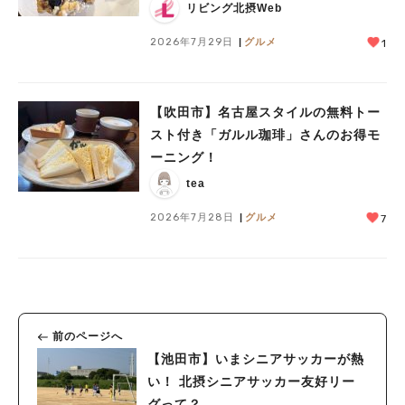
リビング北摂Web
2026年7月29日
グルメ
1
【吹田市】名古屋スタイルの無料トー
スト付き「ガルル珈琲」さんのお得モ
ーニング！
tea
2026年7月28日
グルメ
7
前のページへ
【池田市】いまシニアサッカーが熱
い！ 北摂シニアサッカー友好リー
グって？