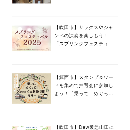
日（祝・木）オープン！
【吹田市】サックスやジャ
ンベの演奏を楽しもう！
「スプリングフェスティバ
ル 2025」3月20日（祝・
木）千里山コミュニティー
センターで開催
【箕面市】スタンプ＆ワー
ドを集めて抽選会に参加し
よう！「乗って、めぐっ
て！meet in MINOH！ラリ
ー」3月23日（日）まで開催
中
【吹田市】Dew阪急山田に