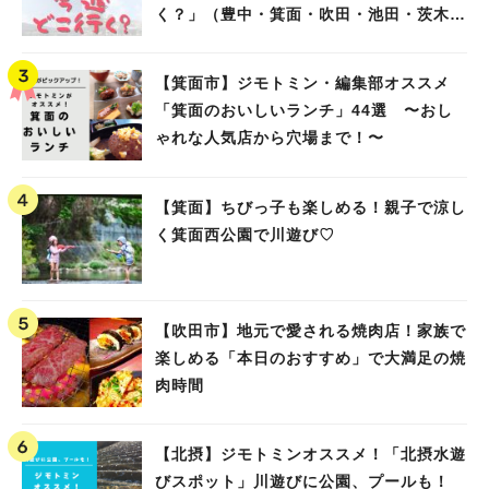
く？」（豊中・箕面・吹田・池田・茨木・
高槻）
【箕面市】ジモトミン・編集部オススメ
「箕面のおいしいランチ」44選 〜おし
ゃれな人気店から穴場まで！〜
【箕面】ちびっ子も楽しめる！親子で涼し
く箕面西公園で川遊び♡
【吹田市】地元で愛される焼肉店！家族で
楽しめる「本日のおすすめ」で大満足の焼
肉時間
【北摂】ジモトミンオススメ！「北摂水遊
びスポット」川遊びに公園、プールも！