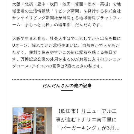
大阪・北摂（豊中・吹田・池田・箕面・茨木・高槻）で地
域密着の生活情報紙「リビング新聞」を発行する株式会社
サンケイリビング新聞社が展開する地域情報プラットフォ
ーム「まちっと北摂」の編集部、だんだんです。
大阪で生まれ育ち、社会人半ばで上京してから出産を機に
Uターン、憧れていた北摂住まいに。自然豊かで人があた
たかく、便利で住みやすいこの街に愛着を感じる毎日で
す。万博記念公園の外周を走るのがお気に入りのランニン
グコース♪アイコンの画像は2歳のときの私です。
だんだんさんの他の記事
【吹田市】リニューアル工
事が進むトナリエ南千里に
「バーガーキング」が3月20