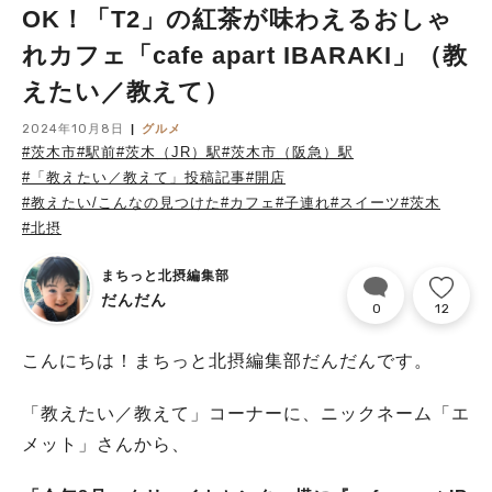
OK！「T2」の紅茶が味わえるおしゃ
れカフェ「cafe apart IBARAKI」（教
えたい／教えて）
2024年10月8日
グルメ
#茨木市
#駅前
#茨木（JR）駅
#茨木市（阪急）駅
#「教えたい／教えて」投稿記事
#開店
#教えたい/こんなの見つけた
#カフェ
#子連れ
#スイーツ
#茨木
#北摂
まちっと北摂編集部
だんだん
0
12
こんにちは！まちっと北摂編集部だんだんです。
「教えたい／教えて」コーナーに、ニックネーム「エ
メット」さんから、