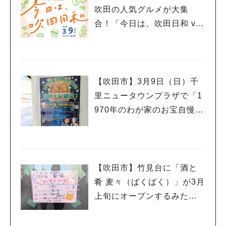
吹田の人気グルメが大集
合！「今日は、吹田日和 vo
l.5」3月9日（日）開催
【吹田市】3月9日（日）千
里ニュータウンプラザで「1
人気のキーワード
970年のわが家のお宝自慢大
#今週どこいく？
#自然とふれあう
#ランチ
#カフェ
#まとめ
会」開催！
#教えたい／教えて投稿記事
#大阪学院大 商品開発プロジェクト
#あなたはどっち？
【吹田市】竹見台に「酒と
肴 麦々（ばくばく）」が3月
上旬にオープンするみた
い！