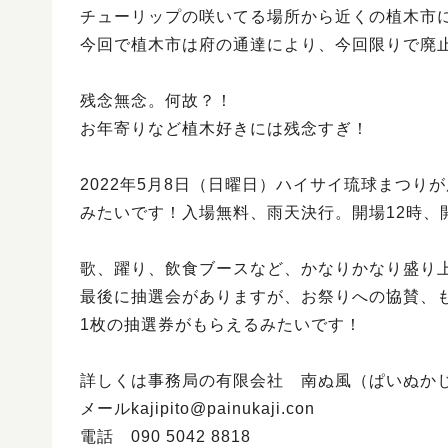
チューリップの咲いてる場所から近くの植木市
今回で植木市は府の通達により、今回限りで廃
残念無念。何故？！
お年寄りなど植木好きには残念すぎ！
2022年5月8日（日曜日）ハイサイ琉球まつり
みたいです！入場無料、雨天決行。開場12時、開園
歌、躍り、飲食ブースなど、かなりかなり盛り
最後に抽選会がありますが、お祭りへの協賛、も
1枚の抽選券がもらえるみたいです！
詳しくは事務局の有限会社 南ぬ風（ぱいぬか
メールkajipito@painukaji.con
電話 090 5042 8818