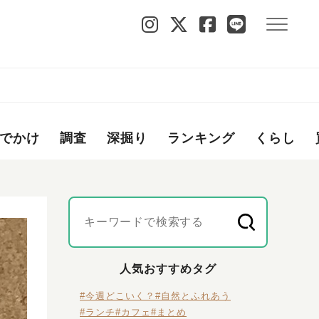
でかけ
調査
深掘り
ランキング
くらし
人気おすすめタグ
#今週どこいく？
#自然とふれあう
#ランチ
#カフェ
#まとめ