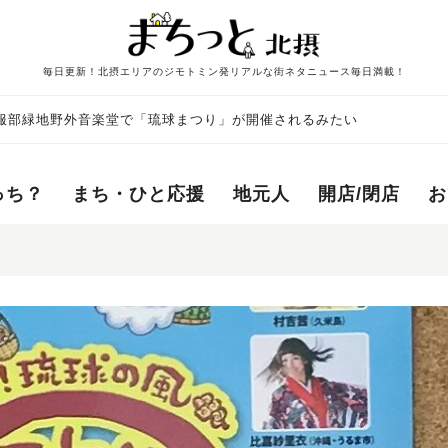
毎日更新！北摂エリアのジモトミン発リアルな街ネタニュース毎日満載！
に服部緑地野外音楽堂で「琉球まつり」が開催されるみたい
っち？
まち・ひと応援
地元人
開店/閉店
お