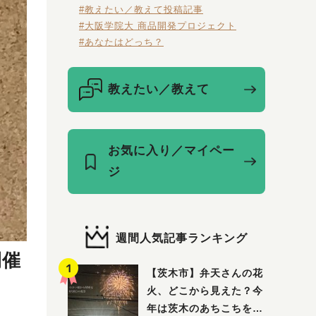
#教えたい／教えて投稿記事
#大阪学院大 商品開発プロジェクト
#あなたはどっち？
教えたい／教えて
お気に入り／マイペー
ジ
週間人気記事ランキング
開催
【茨木市】弁天さんの花
火、どこから見えた？今
年は茨木のあちこちを巡