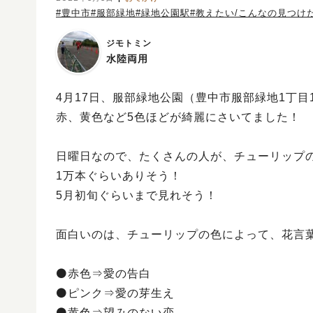
#豊中市
#服部緑地
#緑地公園駅
#教えたい/こんなの見つけ
ジモトミン
水陸両用
4月17日、服部緑地公園（豊中市服部緑地1丁
赤、黄色など5色ほどが綺麗にさいてました！
日曜日なので、たくさんの人が、チューリップ
1万本ぐらいありそう！
5月初旬ぐらいまで見れそう！
面白いのは、チューリップの色によって、花言
⚫赤色⇒愛の告白
⚫ピンク⇒愛の芽生え
⚫黄色⇒望みのない恋