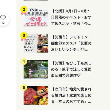
ってみました！
【北摂】8月1日～8月7
日開催のイベント・おす
12
すめスポット情報「今週
どこいく？」（豊中・箕
面・吹田・池田・茨木・
【箕面市】ジモトミン・
高槻）
編集部オススメ「箕面の
おいしいランチ」44
選 〜おしゃれな人気店
から穴場まで！〜
【箕面】ちびっ子も楽し
める！親子で涼しく箕面
西公園で川遊び♡
【吹田市】地元で愛され
る焼肉店！家族で楽しめ
る「本日のおすすめ」で
大満足の焼肉時間