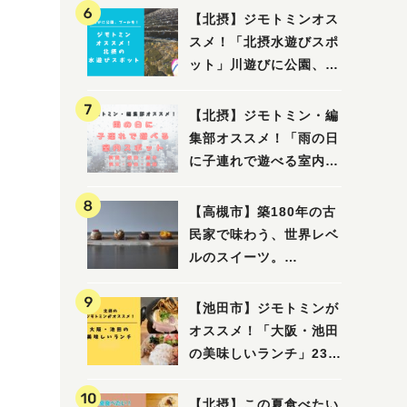
【北摂】ジモトミンオス
スメ！「北摂水遊びスポ
ット」川遊びに公園、プ
ールも！（豊中・箕面・
吹田・茨木・高槻）
【北摂】ジモトミン・編
集部オススメ！「雨の日
に子連れで遊べる室内ス
ポット」まとめ（高槻・
箕面・吹田・豊中・茨
【高槻市】築180年の古
木・池田）
民家で味わう、世界レベ
ルのスイーツ。
「HALO,（アロ）」が7
月3日にオープン！（教
【池田市】ジモトミンが
えたい/教えて）
オススメ！「大阪・池田
の美味しいランチ」23
選
【北摂】この夏食べたい