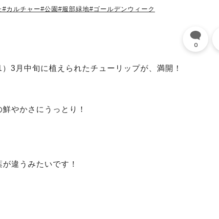
た
#カルチャー
#公園
#服部緑地
#ゴールデンウィーク
0
目1）3月中旬に植えられたチューリップが、満開！
の鮮やかさにうっとり！
葉が違うみたいです！