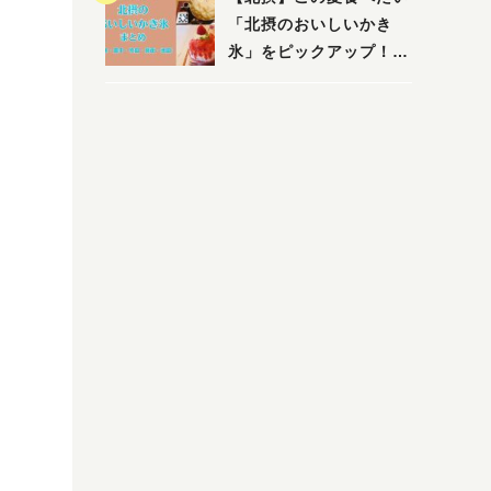
「北摂のおいしいかき
氷」をピックアップ！
（茨木・豊中・吹田・箕
面・池田）