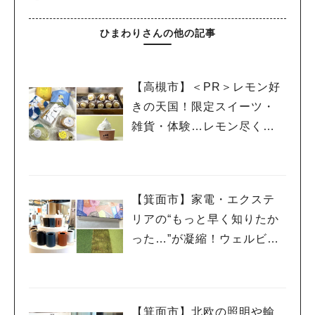
ひまわりさんの他の記事
【高槻市】＜PR＞レモン好
きの天国！限定スイーツ・
雑貨・体験…レモン尽くし
の「たかつきレモンピクニ
ック2026」に行ってきた
【箕面市】家電・エクステ
リアの“もっと早く知りたか
った…”が凝縮！ウェルビー
みのお HDC BOX＜PR＞
【箕面市】北欧の照明や輸