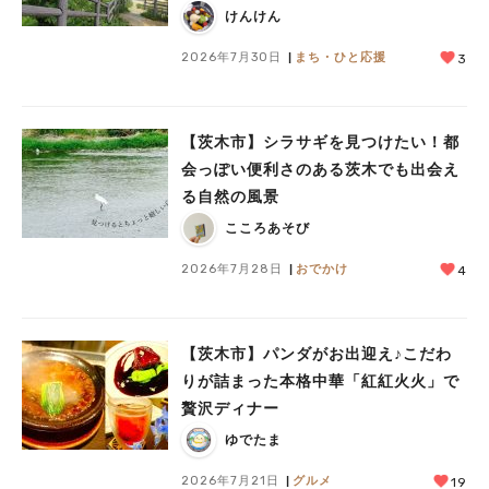
けんけん
2026年7月30日
まち・ひと応援
3
【茨木市】シラサギを見つけたい！都
会っぽい便利さのある茨木でも出会え
人気のキーワード
る自然の風景
#今週どこいく？
#自然とふれあう
#ランチ
#カフェ
#まとめ
こころあそび
#教えたい／教えて投稿記事
#大阪学院大 商品開発プロジェクト
#あなたはどっち？
2026年7月28日
おでかけ
4
【茨木市】パンダがお出迎え♪こだわ
りが詰まった本格中華「紅紅火火」で
贅沢ディナー
ゆでたま
2026年7月21日
グルメ
19