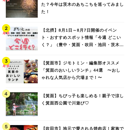
た？今年は茨木のあちこちを巡ってみまし
た！
【北摂】8月1日～8月7日開催のイベン
ト・おすすめスポット情報「今週 どこい
く？」（豊中・箕面・吹田・池田・茨木・
高槻）
【箕面市】ジモトミン・編集部オススメ
「箕面のおいしいランチ」44選 〜おし
ゃれな人気店から穴場まで！〜
【箕面】ちびっ子も楽しめる！親子で涼し
く箕面西公園で川遊び♡
【吹田市】地元で愛される焼肉店！家族で