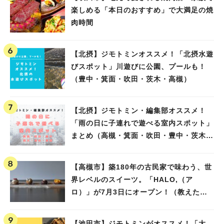
楽しめる「本日のおすすめ」で大満足の焼
肉時間
【北摂】ジモトミンオススメ！「北摂水遊
びスポット」川遊びに公園、プールも！
（豊中・箕面・吹田・茨木・高槻）
【北摂】ジモトミン・編集部オススメ！
「雨の日に子連れで遊べる室内スポット」
まとめ（高槻・箕面・吹田・豊中・茨木・
池田）
【高槻市】築180年の古民家で味わう、世
界レベルのスイーツ。「HALO,（ア
ロ）」が7月3日にオープン！（教えたい/
教えて）
【池田市】ジモトミンがオススメ！「大