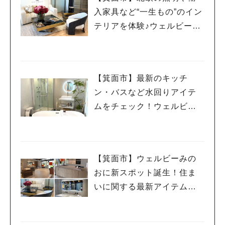
入家具など“一生もの”のイン
テリアを体験♪ウェルビーみ
のお HDC BOX＜PR＞
【箕面市】最新のキッチ
ン・バスなど水回りアイテ
ムをチェック！ウェルビー
みのお HDC BOX＜PR＞
【箕面市】ウェルビーみの
おに新スポット誕生！住ま
いに関する最新アイテムが
見て触れるHDC BOXに行っ
てみた＜PR＞