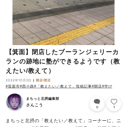
【箕面】閉店したブーランジェリーカ
ランの跡地に塾ができるようです（教
えたい/教えて）
2022年10月3日
開店/閉店
#箕面市
#西小路
#「教えたい／教えて」投稿記事
#開店
#学び
まちっと北摂編集部
さんこう
0
1
まちっと北摂の「教えたい／教えて」コーナーに、ニ