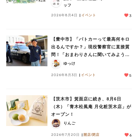
ッフ
2026年8月4日
イベント
3
【豊中市】「パトカーって最高何キロ
出るんですか？」現役警察官に直接質
問！「おまわりさんに聞いてみよう」
に参加しました
ゆっけ
2026年8月3日
イベント
5
人気のキーワード
#今週どこいく？
#自然とふれあう
#ランチ
#カフェ
#まとめ
【茨木市】箕面店に続き、8月6日
#教えたい／教えて投稿記事
#大阪学院大 商品開発プロジェクト
（木）「青木松風庵 月化粧茨木店」が
#あなたはどっち？
オープン！
りんご
2026年7月20日
開店/閉店
6