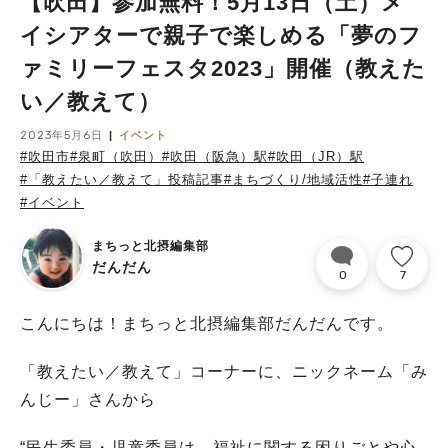
【吹田】参加無料！5月13日（土）メ
イシアターで親子で楽しめる「夢のフ
ァミリーフェスタ2023」開催（教えた
い／教えて）
2023年5月6日
イベント
#吹田市
#泉町（吹田）
#吹田（阪急）駅
#吹田（JR）駅
#「教えたい／教えて」投稿記事
#まちづくり/地域活性
#子連れ
#イベント
まちっと北摂編集部
だんだん
0
7
こんにちは！まちっと北摂編集部だんだんです。
「教えたい／教えて」コーナーに、ニックネーム「み
んじー」さんから
“民生委員・児童委員は、福祉に関する困りごとや心