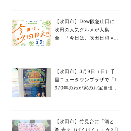
ー」3月23日（日）まで開催
中
【吹田市】Dew阪急山田に
吹田の人気グルメが大集
合！「今日は、吹田日和 vo
l.5」3月9日（日）開催
【吹田市】3月9日（日）千
里ニュータウンプラザで「1
970年のわが家のお宝自慢大
会」開催！
【吹田市】竹見台に「酒と
肴 麦々（ばくばく）」が3月