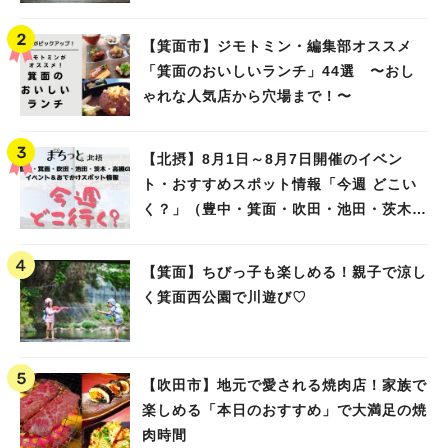
【箕面市】ジモトミン・編集部オススメ
「箕面のおいしいランチ」44選 〜おし
ゃれな人気店から穴場まで！〜
【北摂】8月1日～8月7日開催のイベン
ト・おすすめスポット情報「今週 どこい
く？」（豊中・箕面・吹田・池田・茨木・
高槻）
【箕面】ちびっ子も楽しめる！親子で涼し
く箕面西公園で川遊び♡
【吹田市】地元で愛される焼肉店！家族で
楽しめる「本日のおすすめ」で大満足の焼
肉時間