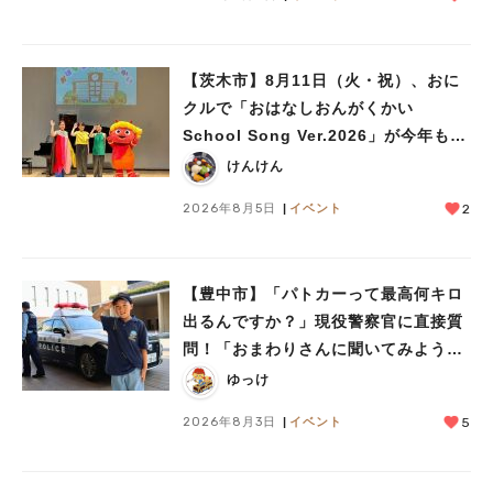
【茨木市】8月11日（火・祝）、おに
クルで「おはなしおんがくかい
School Song Ver.2026」が今年も開
催！テーマは「学校」♪
けんけん
2026年8月5日
イベント
2
人気のキーワード
【豊中市】「パトカーって最高何キロ
#今週どこいく？
#自然とふれあう
#ランチ
#カフェ
#まとめ
出るんですか？」現役警察官に直接質
#教えたい／教えて投稿記事
#大阪学院大 商品開発プロジェクト
問！「おまわりさんに聞いてみよう」
#あなたはどっち？
に参加しました
ゆっけ
2026年8月3日
イベント
5