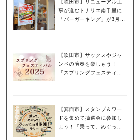
【吹田市】リニューアル工
事が進むトナリエ南千里に
「バーガーキング」が3月20
日（祝・木）オープン！
【吹田市】サックスやジャ
ンベの演奏を楽しもう！
「スプリングフェスティバ
ル 2025」3月20日（祝・
木）千里山コミュニティー
センターで開催
【箕面市】スタンプ＆ワー
ドを集めて抽選会に参加し
よう！「乗って、めぐっ
て！meet in MINOH！ラリ