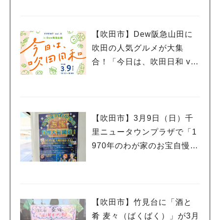
ー」3月23日（日）まで開催
中
【吹田市】Dew阪急山田に
吹田の人気グルメが大集
合！「今日は、吹田日和 vo
l.5」3月9日（日）開催
【吹田市】3月9日（日）千
里ニュータウンプラザで「1
970年のわが家のお宝自慢大
会」開催！
【吹田市】竹見台に「酒と
肴 麦々（ばくばく）」が3月