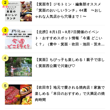
【箕面市】ジモトミン・編集部オススメ
「箕面のおいしいランチ」44選 〜おし
ゃれな人気店から穴場まで！〜
【北摂】8月1日～8月7日開催のイベン
ト・おすすめスポット情報「今週 どこい
く？」（豊中・箕面・吹田・池田・茨木・
高槻）
【箕面】ちびっ子も楽しめる！親子で涼し
く箕面西公園で川遊び♡
【吹田市】地元で愛される焼肉店！家族で
楽しめる「本日のおすすめ」で大満足の焼
肉時間