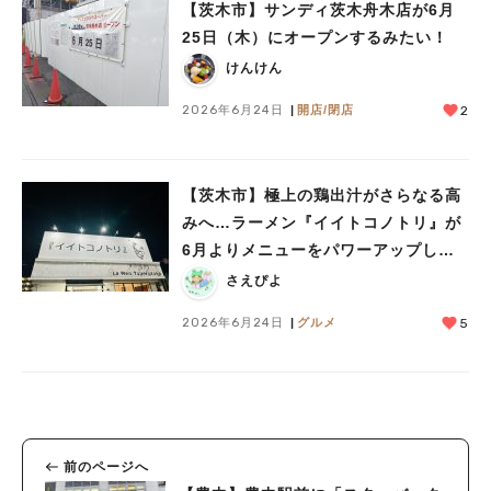
【茨木市】サンディ茨木舟木店が6月
25日（木）にオープンするみたい！
けんけん
2026年6月24日
開店/閉店
2
【茨木市】極上の鶏出汁がさらなる高
みへ…ラーメン『イイトコノトリ』が
6月よりメニューをパワーアップして
います！
さえぴよ
2026年6月24日
グルメ
5
前のページへ