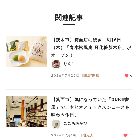
関連記事
【茨木市】箕面店に続き、8月6日
（木）「青木松風庵 月化粧茨木店」が
オープン！
りんご
2026年7月20日
開店/閉店
6
【箕面市】気になっていた「DUKE書
店」で、本と木とミックスジュースを
味わう休日。
こころあそび
2026年7月19日
地元人
11