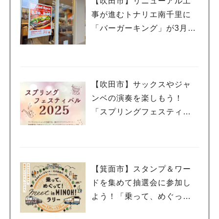
【吹田市】リニューアル工
事が進むトナリエ南千里に
「バーガーキング」が3月20
日（祝・木）オープン！
【吹田市】サックスやジャ
ンベの演奏を楽しもう！
「スプリングフェスティバ
ル 2025」3月20日（祝・
木）千里山コミュニティー
センターで開催
【箕面市】スタンプ＆ワー
ドを集めて抽選会に参加し
よう！「乗って、めぐっ
て！meet in MINOH！ラリ