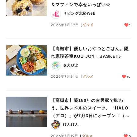
＆マフィンで幸せいっぱい☆
リビング北摂Web
2026年7月29日
グルメ
1
【高槻市】優しいおやつとごはん。隠
れ家喫茶室KUU JOY！BASKET♪
さえぴよ
2026年7月24日
グルメ
12
【高槻市】築180年の古民家で味わ
う、世界レベルのスイーツ。「HALO,
（アロ）」が7月3日にオープン！（教
えたい/教えて）
けんけん
2026年7月19日
グルメ
6