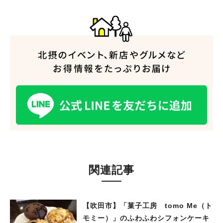
人気のキーワード
#今週どこいく？
#自然とふれあう
#ランチ
#カフェ
#まとめ
#教えたい／教えて投稿記事
#大阪学院大 商品開発プロジェクト
#あなたはどっち？
関連記事
【吹田市】「菓子工房 tomo Me（ト
モミー）」のふわふわシフォンケーキ