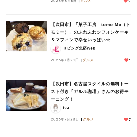
2026年8月5日
グルメ
2
【吹田市】「菓子工房 tomo Me（ト
モミー）」のふわふわシフォンケーキ
＆マフィンで幸せいっぱい☆
リビング北摂Web
2026年7月29日
グルメ
1
【吹田市】名古屋スタイルの無料トー
スト付き「ガルル珈琲」さんのお得モ
ーニング！
tea
2026年7月28日
グルメ
7