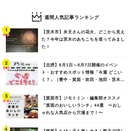
週間人気記事ランキング
【茨木市】弁天さんの花火、どこから見え
た？今年は茨木のあちこちを巡ってみまし
た！
【北摂】8月1日～8月7日開催のイベン
ト・おすすめスポット情報「今週 どこい
く？」（豊中・箕面・吹田・池田・茨木・
高槻）
【箕面市】ジモトミン・編集部オススメ
「箕面のおいしいランチ」44選 〜おし
ゃれな人気店から穴場まで！〜