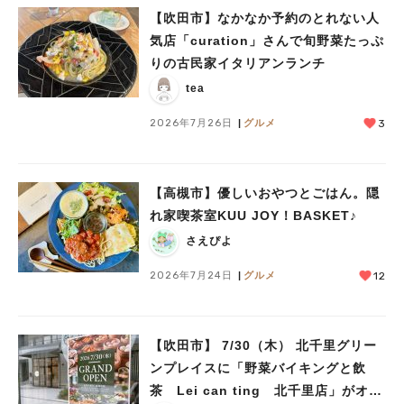
【吹田市】なかなか予約のとれない人
気店「curation」さんで旬野菜たっぷ
りの古民家イタリアンランチ
tea
2026年7月26日
グルメ
3
【高槻市】優しいおやつとごはん。隠
れ家喫茶室KUU JOY！BASKET♪
さえぴよ
2026年7月24日
グルメ
12
【吹田市】 7/30（木） 北千里グリー
ンプレイスに「野菜バイキングと飲
茶 Lei can ting 北千里店」がオー