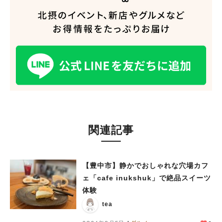
関連記事
人気のキーワード
#今週どこいく？
#自然とふれあう
#ランチ
#カフェ
#まとめ
【豊中市】静かでおしゃれな穴場カフ
#教えたい／教えて投稿記事
#大阪学院大 商品開発プロジェクト
ェ「cafe inukshuk」で絶品スイーツ
#あなたはどっち？
体験
tea