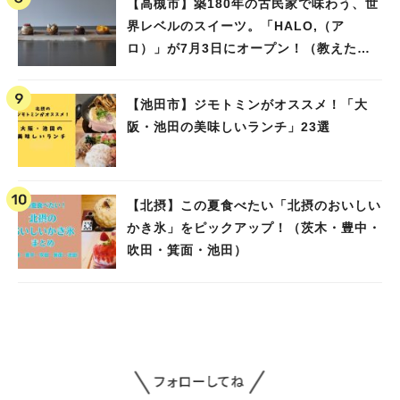
【高槻市】築180年の古民家で味わう、世
界レベルのスイーツ。「HALO,（ア
ロ）」が7月3日にオープン！（教えたい/
教えて）
【池田市】ジモトミンがオススメ！「大
阪・池田の美味しいランチ」23選
【北摂】この夏食べたい「北摂のおいしい
かき氷」をピックアップ！（茨木・豊中・
吹田・箕面・池田）