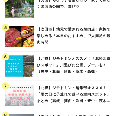
【箕面】ちびっ子も楽しめる！親子で涼し
く箕面西公園で川遊び♡
【吹田市】地元で愛される焼肉店！家族で
楽しめる「本日のおすすめ」で大満足の焼
肉時間
【北摂】ジモトミンオススメ！「北摂水遊
びスポット」川遊びに公園、プールも！
（豊中・箕面・吹田・茨木・高槻）
【北摂】ジモトミン・編集部オススメ！
「雨の日に子連れで遊べる室内スポット」
まとめ（高槻・箕面・吹田・豊中・茨木・
池田）