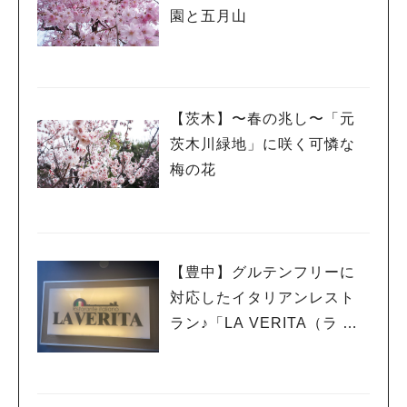
園と五月山
【茨木】〜春の兆し〜「元
茨木川緑地」に咲く可憐な
梅の花
【豊中】グルテンフリーに
対応したイタリアンレスト
ラン♪「LA VERITA（ラ ヴ
ェリータ）」