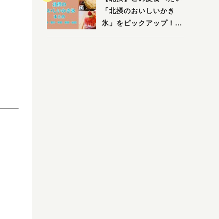
「北摂のおいしいかき
氷」をピックアップ！
（茨木・豊中・吹田・箕
面・池田）