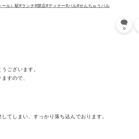
レール）駅
#ランチ
#開店
#ディナー
#バル
#せんちゅうパル
0
とうございます。
りますので、
挫してしまい、すっかり落ち込んでおります。