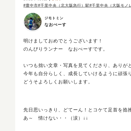
#豊中市
#千里中央（北大阪急行）駅
#千里中央（大阪モノ
ジモトミン
なおぺーす
明けましておめでとうございます！
のんびりランナー なおぺーすです。
いつも拙い文章・写真を見てくださり、ありが
今年も自分らしく、成長していけるように頑張
どうそよろしくお願いします。
先日思いっきり、どてーん！とコケて足首を捻
あ～ 情けない・・（涙）↓↓