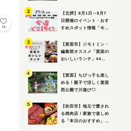
ってみました！
【北摂】8月1日～8月7
日開催のイベント・おす
16
すめスポット情報「今週
どこいく？」（豊中・箕
面・吹田・池田・茨木・
【箕面市】ジモトミン・
高槻）
編集部オススメ「箕面の
おいしいランチ」44
選 〜おしゃれな人気店
から穴場まで！〜
【箕面】ちびっ子も楽し
める！親子で涼しく箕面
西公園で川遊び♡
【吹田市】地元で愛され
る焼肉店！家族で楽しめ
る「本日のおすすめ」で
大満足の焼肉時間