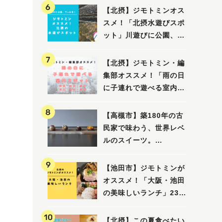
【北摂】ジモトミンオス
スメ！「北摂水遊びスポ
ット」川遊びに公園、プ
ールも！（豊中・箕面・
吹田・茨木・高槻）
【北摂】ジモトミン・編
集部オススメ！「雨の日
に子連れで遊べる室内ス
ポット」まとめ（高槻・
箕面・吹田・豊中・茨
【高槻市】築180年の古
木・池田）
民家で味わう、世界レベ
ルのスイーツ。
「HALO,（アロ）」が7
月3日にオープン！（教
【池田市】ジモトミンが
えたい/教えて）
オススメ！「大阪・池田
の美味しいランチ」23
選
【北摂】この夏食べたい