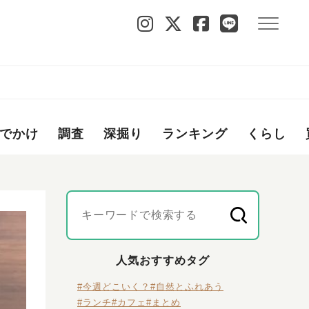
でかけ
調査
深掘り
ランキング
くらし
人気おすすめタグ
#今週どこいく？
#自然とふれあう
#ランチ
#カフェ
#まとめ