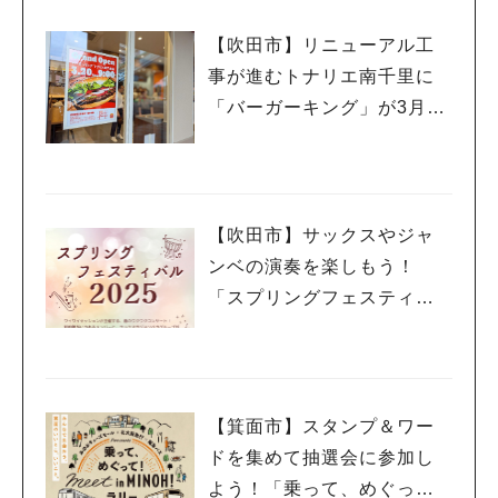
【吹田市】リニューアル工
事が進むトナリエ南千里に
「バーガーキング」が3月20
日（祝・木）オープン！
【吹田市】サックスやジャ
ンベの演奏を楽しもう！
「スプリングフェスティバ
ル 2025」3月20日（祝・
木）千里山コミュニティー
センターで開催
【箕面市】スタンプ＆ワー
ドを集めて抽選会に参加し
よう！「乗って、めぐっ