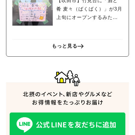
【吹田市】竹見台に「酒と
肴 麦々（ばくばく）」が3月
上旬にオープンするみた
い！
もっと見る
人気のキーワード
#今週どこいく？
#自然とふれあう
#ランチ
#カフェ
#まとめ
#教えたい／教えて投稿記事
#大阪学院大 商品開発プロジェクト
#あなたはどっち？