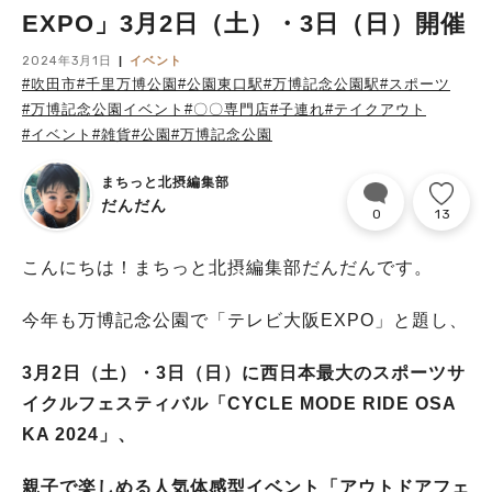
EXPO」3月2日（土）・3日（日）開催
2024年3月1日
イベント
#吹田市
#千里万博公園
#公園東口駅
#万博記念公園駅
#スポーツ
#万博記念公園イベント
#〇〇専門店
#子連れ
#テイクアウト
#イベント
#雑貨
#公園
#万博記念公園
まちっと北摂編集部
だんだん
0
13
こんにちは！まちっと北摂編集部だんだんです。
今年も万博記念公園で「テレビ大阪EXPO」と題し、
3月2日（土）・3日（日）に西日本最大のスポーツサ
イクルフェスティバル「CYCLE MODE RIDE OSA
KA 2024」、
親子で楽しめる人気体感型イベント「アウトドアフェ