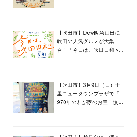
て！meet in MINOH！ラリ
ー」3月23日（日）まで開催
中
【吹田市】Dew阪急山田に
吹田の人気グルメが大集
合！「今日は、吹田日和 vo
l.5」3月9日（日）開催
【吹田市】3月9日（日）千
里ニュータウンプラザで「1
970年のわが家のお宝自慢大
会」開催！