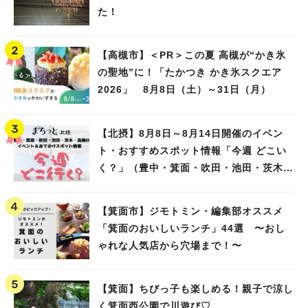
た！
【高槻市】＜PR＞この夏 高槻が“かき氷
の聖地”に！「たかつき かき氷スクエア
2026」 8月8日（土）～31日（月）
【北摂】8月8日～8月14日開催のイベン
ト・おすすめスポット情報「今週 どこい
く？」（豊中・箕面・吹田・池田・茨木・
高槻）
【箕面市】ジモトミン・編集部オススメ
「箕面のおいしいランチ」44選 〜おし
ゃれな人気店から穴場まで！〜
【箕面】ちびっ子も楽しめる！親子で涼し
く箕面西公園で川遊び♡