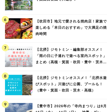
【吹田市】地元で愛される焼肉店！家族で
楽しめる「本日のおすすめ」で大満足の焼
肉時間
【北摂】ジモトミン・編集部オススメ！
「雨の日に子連れで遊べる室内スポット」
まとめ（高槻・箕面・吹田・豊中・茨木・
池田）
【北摂】ジモトミンオススメ！「北摂水遊
びスポット」川遊びに公園、プールも！
（豊中・箕面・吹田・茨木・高槻）
【豊中市】2026年の「寺内まつり」は8月