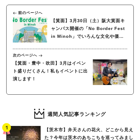
前のページへ
【箕面】3月30日（土）阪大箕面キ
ャンパス開催の「No Border Fest
in Minoh」でいろんな文化や価値
観にふれよう
次のページへ
【箕面・豊中・吹田】3月はイベン
ト盛りだくさん！私もイベントに出
演します！
週間人気記事ランキング
【茨木市】弁天さんの花火、どこから見え
た？今年は茨木のあちこちを巡ってみまし