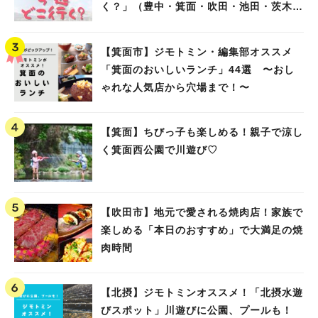
く？」（豊中・箕面・吹田・池田・茨木・
高槻）
【箕面市】ジモトミン・編集部オススメ
「箕面のおいしいランチ」44選 〜おし
ゃれな人気店から穴場まで！〜
【箕面】ちびっ子も楽しめる！親子で涼し
く箕面西公園で川遊び♡
【吹田市】地元で愛される焼肉店！家族で
楽しめる「本日のおすすめ」で大満足の焼
肉時間
【北摂】ジモトミンオススメ！「北摂水遊
びスポット」川遊びに公園、プールも！