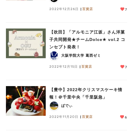
2022年12月26日
百貨店
7
【吹田】「アルモニア江坂」さん洋菓
子共同開発★チームDolce★ vol.2 コ
ンセプト発表！
大阪学院大学 葛西ゼミ
2022年12月15日
百貨店
7
【豊中】2022年クリスマスケーキ情
報！＠千里中央「千里阪急」
ぱでぃ
2022年11月20日
百貨店
6