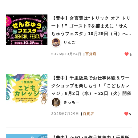
【豊中】合言葉は“トリック オア トリ
ート！” ゴースト⁉を捕まえに「せん
ちゅうフェスタ」10月29日（日）へ行
こう♪
りんご
2023年10月24日
百貨店
6
【豊中】千里阪急でお仕事体験＆ワー
クショップを楽しもう！「こどもカレ
ッジ」8月2日（水）～22日（火）開催
さっちー
2023年7月29日
百貨店
9
【豊中】ただいま作品募集中！千⾥阪