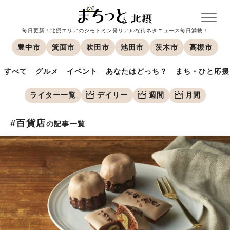
毎日更新！北摂エリアのジモトミン発リアルな街ネタニュース毎日満載！
豊中市
箕面市
吹田市
池田市
茨木市
高槻市
すべて
グルメ
イベント
あなたはどっち？
まち・ひと応援
ライター一覧
デイリー
週間
月間
#百貨店
の記事一覧