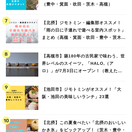
（豊中・箕面・吹田・茨木・高槻）
【北摂】ジモトミン・編集部オススメ！
「雨の日に子連れで遊べる室内スポット」
まとめ（高槻・箕面・吹田・豊中・茨木・
池田）
【高槻市】築180年の古民家で味わう、世
界レベルのスイーツ。「HALO,（ア
ロ）」が7月3日にオープン！（教えたい/
教えて）
【池田市】ジモトミンがオススメ！「大
阪・池田の美味しいランチ」23選
【北摂】この夏食べたい「北摂のおいしい
かき氷」をピックアップ！（茨木・豊中・