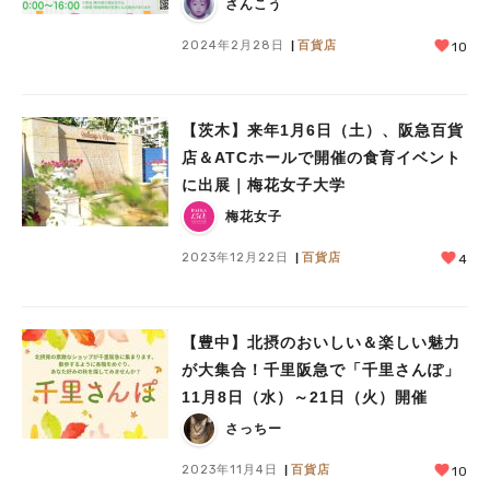
さんこう
2024年2月28日
百貨店
10
【茨木】来年1月6日（土）、阪急百貨
店＆ATCホールで開催の食育イベント
に出展｜梅花女子大学
梅花女子
2023年12月22日
百貨店
4
【豊中】北摂のおいしい＆楽しい魅力
が大集合！千里阪急で「千里さんぽ」
11月8日（水）～21日（火）開催
さっちー
2023年11月4日
百貨店
10