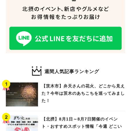
人気のキーワード
週間人気記事ランキング
#今週どこいく？
#自然とふれあう
#ランチ
#カフェ
#まとめ
#教えたい／教えて投稿記事
#大阪学院大 商品開発プロジェクト
【茨木市】弁天さんの花火、どこから見え
#あなたはどっち？
た？今年は茨木のあちこちを巡ってみまし
た！
【北摂】8月1日～8月7日開催のイベン
ト・おすすめスポット情報「今週 どこい