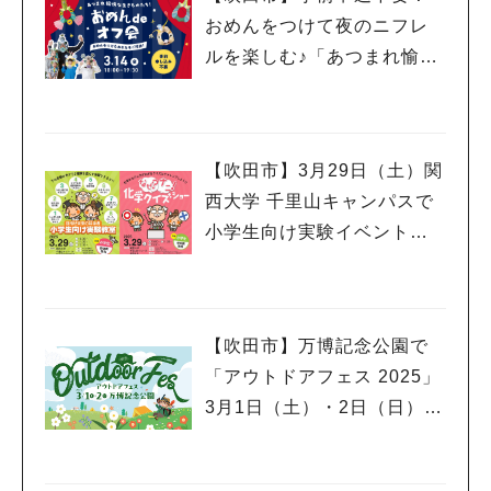
おめんをつけて夜のニフレ
ルを楽しむ♪「あつまれ愉快
な生きものたち！おめん de
オフ会」3月14日（金）開催
【吹田市】3月29日（土）関
西大学 千里山キャンパスで
小学生向け実験イベント、
市民公開講座開催！申込受
付中
【吹田市】万博記念公園で
「アウトドアフェス 2025」
3月1日（土）・2日（日）開
催！スポーツサイクルフェ
スティバルやグルメフェス