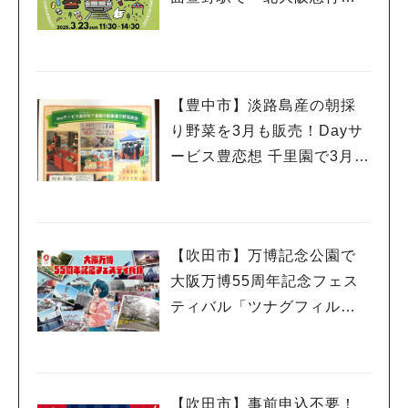
鉄 延伸開業１年祭」3月23
日（日）開催
【豊中市】淡路島産の朝採
り野菜を3月も販売！Dayサ
ービス豊恋想 千里園で3月8
日（土）・22日（土）開催
人気のキーワード
（教えたい／教えて）
#今週どこいく？
#自然とふれあう
#ランチ
#カフェ
#まとめ
#教えたい／教えて投稿記事
#大阪学院大 商品開発プロジェクト
#あなたはどっち？
【吹田市】万博記念公園で
大阪万博55周年記念フェス
ティバル「ツナグフィルム1
970」3月15日（土）・16日
（日）開催！
【吹田市】事前申込不要！