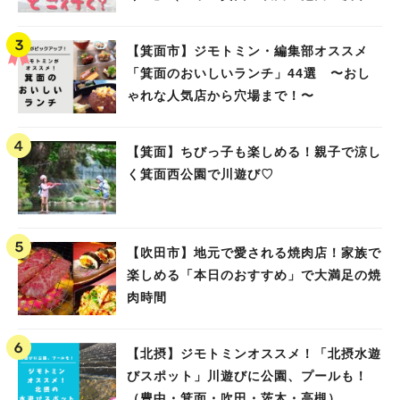
高槻）
【箕面市】ジモトミン・編集部オススメ
「箕面のおいしいランチ」44選 〜おし
ゃれな人気店から穴場まで！〜
【箕面】ちびっ子も楽しめる！親子で涼し
く箕面西公園で川遊び♡
【吹田市】地元で愛される焼肉店！家族で
楽しめる「本日のおすすめ」で大満足の焼
肉時間
【北摂】ジモトミンオススメ！「北摂水遊
びスポット」川遊びに公園、プールも！
（豊中・箕面・吹田・茨木・高槻）