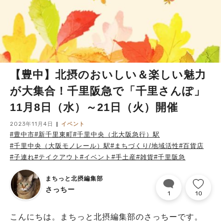
【豊中】北摂のおいしい＆楽しい魅力
が大集合！千里阪急で「千里さんぽ」
11月8日（水）～21日（火）開催
2023年11月4日
イベント
#豊中市
#新千里東町
#千里中央（北大阪急行）駅
#千里中央（大阪モノレール）駅
#まちづくり/地域活性
#百貨店
#子連れ
#テイクアウト
#イベント
#手土産
#雑貨
#千里阪急
まちっと北摂編集部
さっちー
1
10
こんにちは。まちっと北摂編集部のさっちーです。