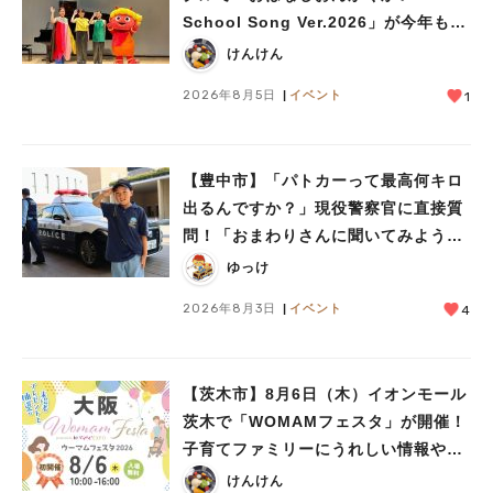
School Song Ver.2026」が今年も開
催！テーマは「学校」♪
けんけん
2026年8月5日
イベント
1
【豊中市】「パトカーって最高何キロ
出るんですか？」現役警察官に直接質
問！「おまわりさんに聞いてみよう」
に参加しました
ゆっけ
2026年8月3日
イベント
4
【茨木市】8月6日（木）イオンモール
茨木で「WOMAMフェスタ」が開催！
子育てファミリーにうれしい情報やプ
レゼントがいっぱい♪
けんけん