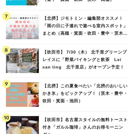
【北摂】ジモトミン・編集部オススメ！
「雨の日に子連れで遊べる室内スポット」
まとめ（高槻・箕面・吹田・豊中・茨木・
池田）
【吹田市】 7/30（木） 北千里グリーンプ
レイスに「野菜バイキングと飲茶 Lei
can ting 北千里店」がオープン予定！
【北摂】この夏食べたい「北摂のおいしい
かき氷」をピックアップ！（茨木・豊中・
吹田・箕面・池田）
【吹田市】名古屋スタイルの無料トースト
付き「ガルル珈琲」さんのお得モーニン