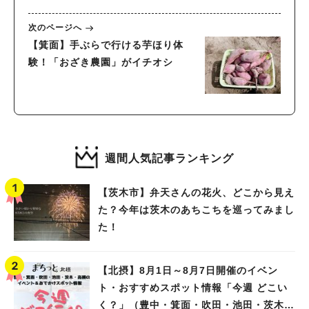
次のページへ
【箕面】手ぶらで行ける芋ほり体
験！「おざき農園」がイチオシ
週間人気記事ランキング
【茨木市】弁天さんの花火、どこから見え
た？今年は茨木のあちこちを巡ってみまし
た！
【北摂】8月1日～8月7日開催のイベン
ト・おすすめスポット情報「今週 どこい
く？」（豊中・箕面・吹田・池田・茨木・