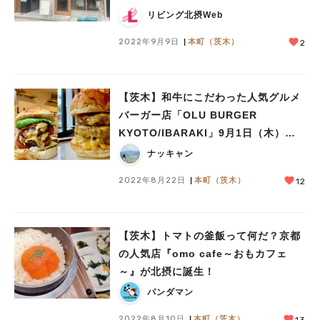
リビング北摂Web
2022年9月9日
本町（茨木）
2
【茨木】和牛にこだわった人気グルメ
バーガー店「OLU BURGER
KYOTO/IBARAKI」9月1日（木）オ
ープン
ナッキャン
2022年8月22日
本町（茨木）
12
【茨木】トマトの釜飯って何だ？京都
の人気店『omo cafe～おもカフェ
～』が北摂に誕生！
パンダマン
2022年8月10日
本町（茨木）
13