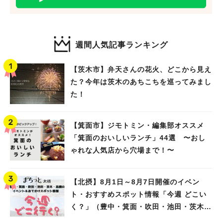
週間人気記事ランキング
人気のキーワード
【茨木市】弁天さんの花火、どこから見え
#今週どこいく？
#自然とふれあう
#ランチ
#カフェ
#まとめ
た？今年は茨木のあちこちを巡ってみまし
#教えたい／教えて投稿記事
#大阪学院大 商品開発プロジェクト
た！
#あなたはどっち？
【箕面市】ジモトミン・編集部オススメ
「箕面のおいしいランチ」44選 〜おし
ゃれな人気店から穴場まで！〜
【北摂】8月1日～8月7日開催のイベン
ト・おすすめスポット情報「今週 どこい
く？」（豊中・箕面・吹田・池田・茨木・
高槻）