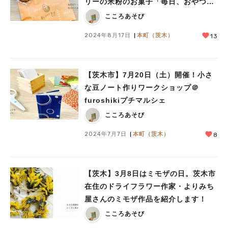
リーの米粉のお菓子「毎日、おやつ
u」
こころあそび
2024年8月17日
本町（茨木）
13
【茨木市】7月20日（土）開催！小さ
な豆ノート作りワークショップ＠
furoshikiプチマルシェ
こころあそび
2024年7月7日
本町（茨木）
8
【茨木】3月8日はミモザの日。茨木市
在住のドライフラワー作家・よりみち
屋さんのミモザ作品を紹介します！
こころあそび