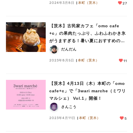
2024年3月8日
本町（茨木）
27
【茨木】古民家カフェ「omo cafe
+c」の果肉たっぷり、ふわふわかき氷
がうますぎる！暑い夏におすすめの一
品
だんだん
2023年8月5日
本町（茨木）
11
【茨木】4月13日（木）本町の「omo
cafe+c」で「3wari marche（ミワリ
マルシェ） Vol.1」開催！
さんこう
2023年4月11日
本町（茨木）
5