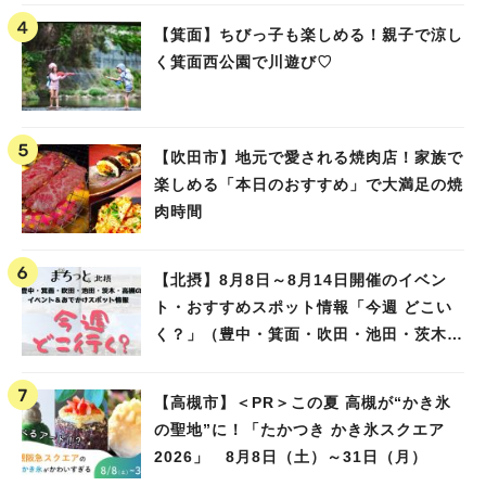
【箕面】ちびっ子も楽しめる！親子で涼し
く箕面西公園で川遊び♡
【吹田市】地元で愛される焼肉店！家族で
楽しめる「本日のおすすめ」で大満足の焼
肉時間
【北摂】8月8日～8月14日開催のイベン
ト・おすすめスポット情報「今週 どこい
く？」（豊中・箕面・吹田・池田・茨木・
高槻）
【高槻市】＜PR＞この夏 高槻が“かき氷
の聖地”に！「たかつき かき氷スクエア
2026」 8月8日（土）～31日（月）