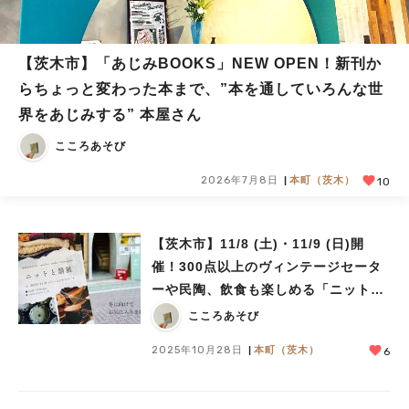
【茨木市】「あじみBOOKS」NEW OPEN！新刊か
らちょっと変わった本まで、”本を通していろんな世
界をあじみする” 本屋さん
こころあそび
2026年7月8日
本町（茨木）
10
【茨木市】11/8 (土)・11/9 (日)開
催！300点以上のヴィンテージセータ
ーや民陶、飲食も楽しめる「ニットと
器展」
こころあそび
2025年10月28日
本町（茨木）
6