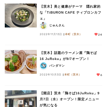
【茨木】美と健康がテーマ 隠れ家的
な「TiBURON CAFE ティブロンカフ
ェ」
じゅんさん
2022年11月13日
本町（茨木）
24
【茨木】話題のラーメン屋『鶏そば
16 JuRoku』が9/7オープン！
パンダマン
2022年10月3日
本町（茨木）
6
【開店】茨木「鶏そば16JuRoku」9
月7日（水）オープン！限定メニュー
が気になる