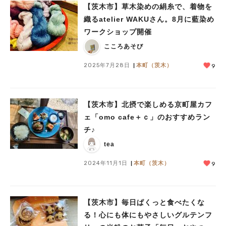
【茨木市】草木染めの絹糸で、着物を
織るatelier WAKUさん。8月に藍染め
ワークショップ開催
こころあそび
2025年7月28日
本町（茨木）
9
【茨木市】北摂で楽しめる京町屋カフ
ェ「omo cafe＋ｃ」のおすすめラン
チ♪
tea
2024年11月1日
本町（茨木）
9
【茨木市】毎日ぱくっと食べたくな
る！心にも体にもやさしいグルテンフ