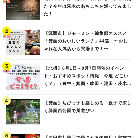
た？今年は茨木のあちこちを巡ってみまし
た！
【箕面市】ジモトミン・編集部オススメ
「箕面のおいしいランチ」44選 〜おし
ゃれな人気店から穴場まで！〜
【北摂】8月1日～8月7日開催のイベン
ト・おすすめスポット情報「今週 どこい
く？」（豊中・箕面・吹田・池田・茨木・
高槻）
【箕面】ちびっ子も楽しめる！親子で涼し
く箕面西公園で川遊び♡
【吹田市】地元で愛される焼肉店！家族で