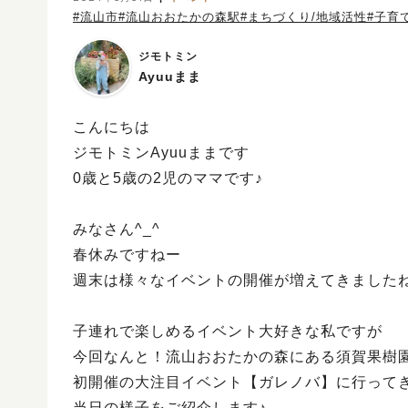
#流山市
#流山おおたかの森駅
#まちづくり/地域活性
#子育
ジモトミン
Ayuuまま
こんにちは
ジモトミンAyuuままです
0歳と5歳の2児のママです♪
みなさん^_^
春休みですねー
週末は様々なイベントの開催が増えてきました
子連れで楽しめるイベント大好きな私ですが
今回なんと！流山おおたかの森にある須賀果樹
初開催の大注目イベント【ガレノバ】に行って
当日の様子をご紹介します♪