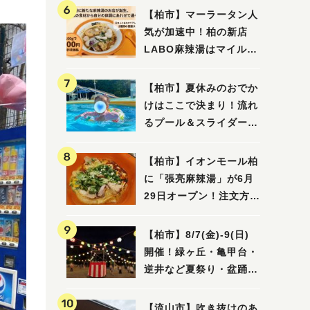
【柏市】マーラータン人
気が加速中！柏の新店
LABO麻辣湯はマイルド
な感じ
【柏市】夏休みのおでか
けはここで決まり！流れ
るプール＆スライダーに
大興奮♪「船戸市民プー
ル」を親子で満喫してき
【柏市】イオンモール柏
ました！
に「張亮麻辣湯」が6月
29日オープン！注文方法
や失敗しないポイントレ
ビュー
【柏市】8/7(金)‐9(日)
開催！緑ヶ丘・亀甲台・
逆井など夏祭り・盆踊り
4選
【流山市】吹き抜けのあ