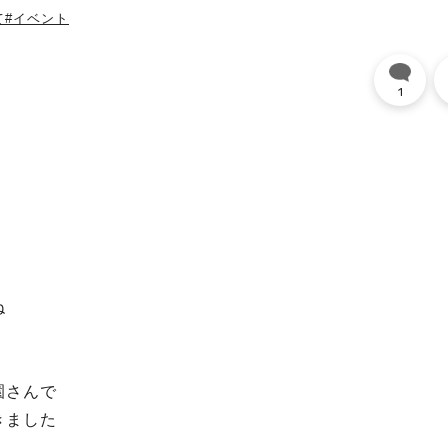
て
#イベント
1
ね
園さんで
きました