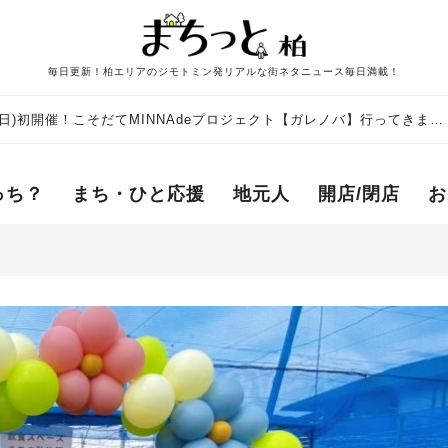
毎日更新！柏エリアのジモトミン発リアルな街ネタニュース毎日満載！
(日)初開催！こそだてMINNAdeプロジェクト【ガレノバ】行ってきまし
っち？
まち・ひと応援
地元人
開店/閉店
お