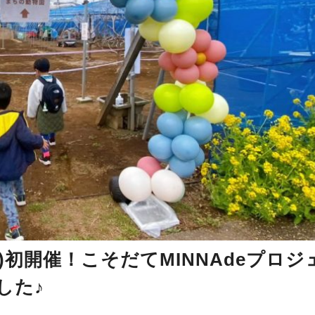
日)初開催！こそだてMINNAdeプロジ
した♪