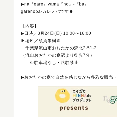
▶︎na『gare』yama『no』-『ba』
garenoba-ガレノバです☻
【内容】
▶︎日時／3月24日(日) 10:00〜16:00
▶︎場所／須賀果樹園
千葉県流山市おおたかの森北2-51-2
（流山おおたかの森駅より徒歩7分）
※駐車場なし・路駐禁止
▶︎おおたかの森で自然を感じながら多彩な販売