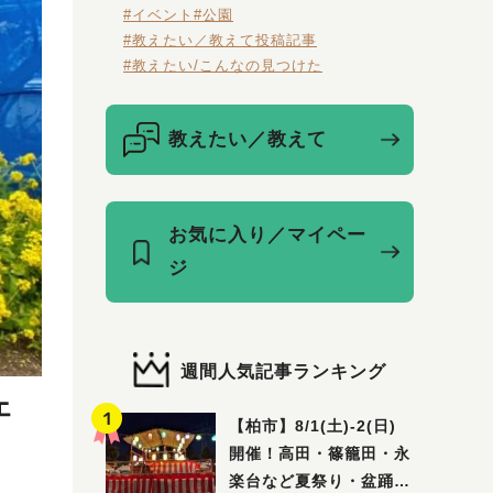
#イベント
#公園
#教えたい／教えて投稿記事
#教えたい/こんなの見つけた
教えたい／教えて
お気に入り／マイペー
ジ
週間人気記事ランキング
ェ
【柏市】8/1(土)‐2(日)
開催！高田・篠籠田・永
楽台など夏祭り・盆踊り