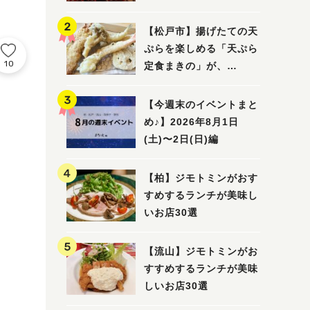
5選
【松戸市】揚げたての天
ぷらを楽しめる「天ぷら
10
定食まきの」が、
7/31（金）オープン
【今週末のイベントまと
め♪】2026年8月1日
(土)〜2日(日)編
【柏】ジモトミンがおす
すめするランチが美味し
いお店30選
【流山】ジモトミンがお
すすめするランチが美味
しいお店30選