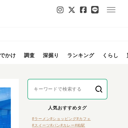
でかけ
調査
深掘り
ランキング
くらし
人気おすすめタグ
#ラーメン
#ショッピング
#カフェ
#スイーツ
#パン
#カレー
#柏駅