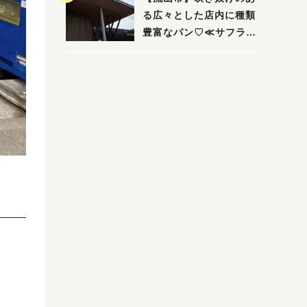
る広々とした店内に種類
豊富なパン♡≪サフラン
丘の上店≫