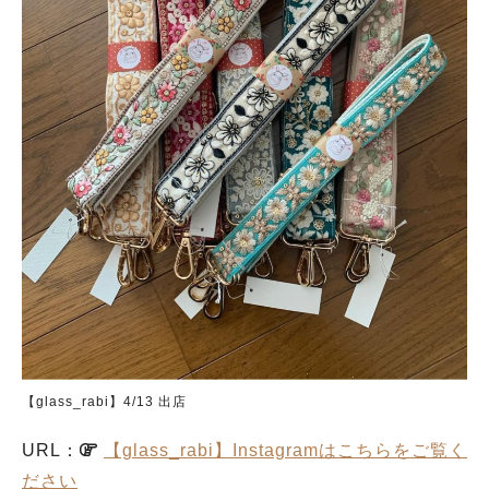
【glass_rabi】4/13 出店
URL：
【glass_rabi】Instagramはこちらをご覧く
ださい