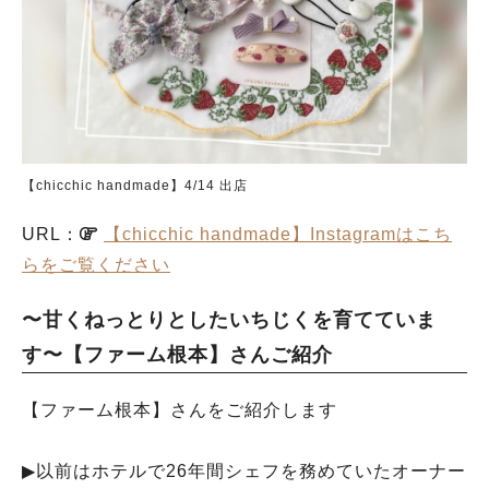
【chicchic handmade】4/14 出店
人気のキーワード
URL：
【chicchic handmade】Instagramはこち
#ラーメン
#ショッピング
#カフェ
#スイーツ
#パン
#カレー
#柏駅
らをご覧ください
#イベント
#公園
#教えたい／教えて投稿記事
#教えたい/こんなの見つけた
〜甘くねっとりとしたいちじくを育てていま
す〜【ファーム根本】さんご紹介
【ファーム根本】さんをご紹介します
▶︎以前はホテルで26年間シェフを務めていたオーナー