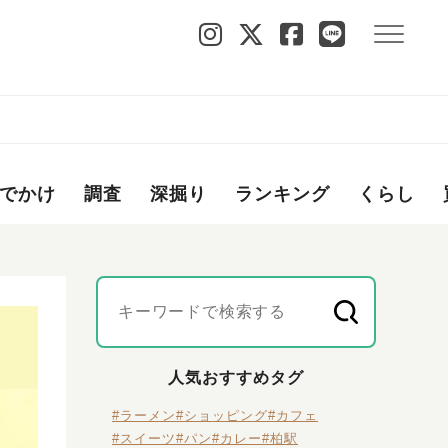
でかけ
調査
深掘り
ランキング
くらし
人気おすすめタグ
#ラーメン
#ショッピング
#カフェ
#スイーツ
#パン
#カレー
#柏駅