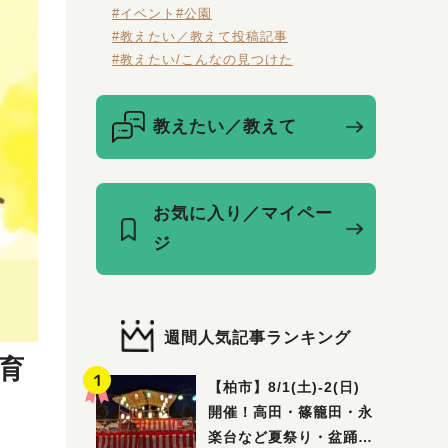
#イベント
#公園
#教えたい／教えて投稿記事
#教えたい/こんなの見つけた
教えたい／教えて
お気に入り／マイペー
ジ
週間人気記事ランキング
子育
【柏市】8/1(土)‐2(日)
開催！高田・篠籠田・永
楽台など夏祭り・盆踊り