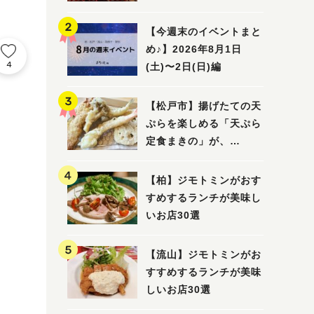
5選
【今週末のイベントまと
め♪】2026年8月1日
4
(土)〜2日(日)編
【松戸市】揚げたての天
ぷらを楽しめる「天ぷら
定食まきの」が、
7/31（金）オープン
【柏】ジモトミンがおす
すめするランチが美味し
いお店30選
【流山】ジモトミンがお
すすめするランチが美味
しいお店30選