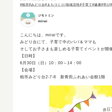
#柏市
#みどり台
#まちづくり/地域活性
#子育て
#健康
#学び
ジモトミン
mirai
こんにちは、miraiです。
みどり台にて、子育て中のパパ＆ママも
そしてお子さまも楽しめる子育てイベントが開
【日時】
6月30日（日）10：00～14：00
【会場】
柏市みどり台2-7-8 新青田ふれあい会館1階