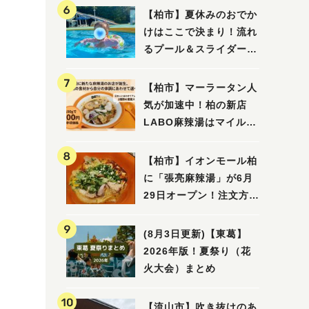
【柏市】夏休みのおでか
けはここで決まり！流れ
るプール＆スライダーに
大興奮♪「船戸市民プー
ル」を親子で満喫してき
【柏市】マーラータン人
ました！
気が加速中！柏の新店
LABO麻辣湯はマイルド
な感じ
【柏市】イオンモール柏
に「張亮麻辣湯」が6月
29日オープン！注文方法
や失敗しないポイントレ
ビュー
(8月3日更新)【東葛】
2026年版！夏祭り（花
火大会）まとめ
【流山市】吹き抜けのあ