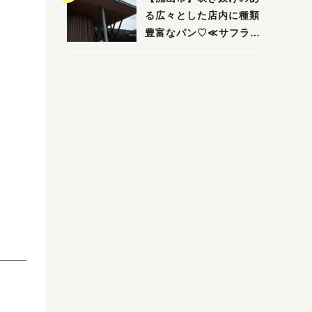
る広々とした店内に種類
豊富なパン♡≪サフラン
丘の上店≫