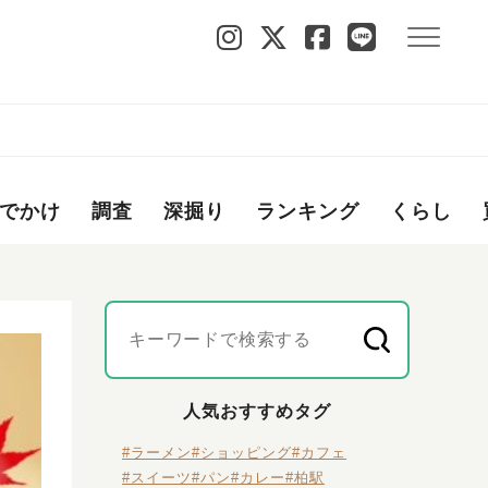
でかけ
調査
深掘り
ランキング
くらし
人気おすすめタグ
#ラーメン
#ショッピング
#カフェ
#スイーツ
#パン
#カレー
#柏駅