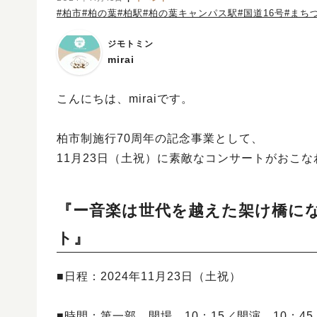
#柏市
#柏の葉
#柏駅
#柏の葉キャンパス駅
#国道16号
#まち
ジモトミン
mirai
こんにちは、miraiです。
柏市制施行70周年の記念事業として、
11月23日（土祝）に素敵なコンサートがおこな
『ー音楽は世代を越えた架け橋に
ト』
■日程：2024年11月23日（土祝）
■時間：第一部 開場 10：15／開演 10：45