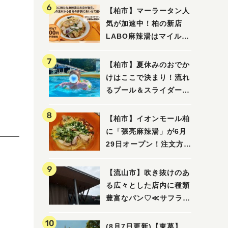
【柏市】マーラータン人
気が加速中！柏の新店
LABO麻辣湯はマイルド
な感じ
【柏市】夏休みのおでか
けはここで決まり！流れ
るプール＆スライダーに
大興奮♪「船戸市民プー
ル」を親子で満喫してき
【柏市】イオンモール柏
ました！
に「張亮麻辣湯」が6月
29日オープン！注文方法
や失敗しないポイントレ
ビュー
【流山市】吹き抜けのあ
る広々とした店内に種類
豊富なパン♡≪サフラン
丘の上店≫
(8月7日更新)【東葛】