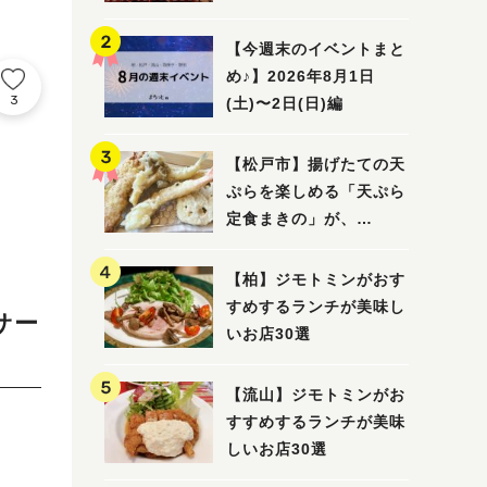
5選
【今週末のイベントまと
め♪】2026年8月1日
3
(土)〜2日(日)編
【松戸市】揚げたての天
ぷらを楽しめる「天ぷら
定食まきの」が、
7/31（金）オープン
【柏】ジモトミンがおす
すめするランチが美味し
サー
いお店30選
【流山】ジモトミンがお
すすめするランチが美味
しいお店30選