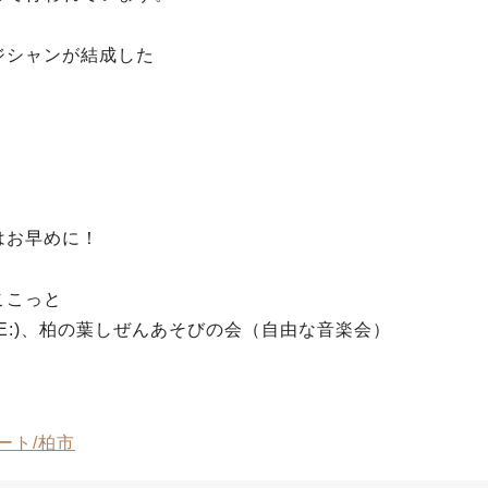
ジシャンが結成した
。
はお早めに！
ここっと
E:)、柏の葉しぜんあそびの会（自由な音楽会）
ート/柏市