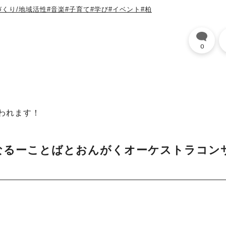
づくり/地域活性
#音楽
#子育て
#学び
#イベント
#柏
0
われます！
なるーことばとおんがくオーケストラコン