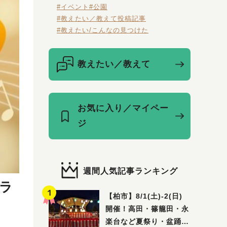
#イベント
#公園
#教えたい／教えて投稿記事
#教えたい/こんなの見つけた
教えたい／教えて
お気に入り／マイペー
ジ
週間人気記事ランキング
トラ
【柏市】8/1(土)‐2(日)
開催！高田・篠籠田・永
楽台など夏祭り・盆踊り