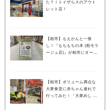
た？！トイザらスのアウト
レット店！
【柏市】もえかんと一推
し！『もちもちの木 (柏モラ
ージュ店)』が柏市にオープ
ン！
【柏市】ボリューム満点な
大衆食堂に赤ちゃん連れで
行ってみた！「大衆めし と
んぺい食堂」