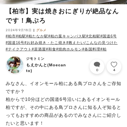
【柏市】実は焼きおにぎりが絶品なん
です！鳥ぷろ
2024年9月18日
グルメ
#柏市
#柏駅
#柏たなか駅
#柏の葉キャンパス駅
#北柏駅
#国道6号
#国道16号
#お好み焼き・たこ焼き
#教えたい/こんなの見つけた
#テイクアウト
#居酒屋
#和食
#焼肉ホルモン
#各国料理
#柏
ジモトミン
もえかんと(Moecan
0
4
to)
みなさん、イオンモール柏にある鳥プロさんをご存知
ですか？
柏からで10分ほどの国道6号沿いにあるイオンモール
柏ですが、その中にある鳥プロさんに知る人ぞ知ると
ってもおすすめの商品があるのでみなさんにご紹介し
たいと思います！