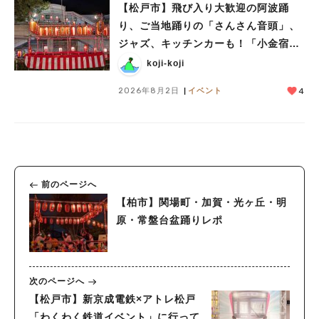
【松戸市】飛び入り大歓迎の阿波踊
り、ご当地踊りの「さんさん音頭」、
ジャズ、キッチンカーも！「小金宿ま
つり」8/28-30開催！
koji-koji
2026年8月2日
イベント
4
前のページへ
【柏市】関場町・加賀・光ヶ丘・明
原・常盤台盆踊りレポ
次のページへ
【松戸市】新京成電鉄×アトレ松戸
「わくわく鉄道イベント」に行って