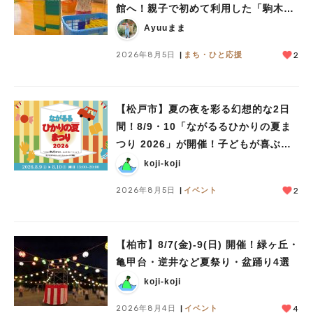
館へ！親子で初めて利用した「駒木台
人気のキーワード
児童館」レポート
Ayuuまま
#ラーメン
#ショッピング
#カフェ
#スイーツ
#パン
#カレー
#柏駅
2026年8月5日
まち・ひと応援
#イベント
#公園
#教えたい／教えて投稿記事
2
#教えたい/こんなの見つけた
【松戸市】夏の夜を彩る幻想的な2日
間！8/9・10「ながるるひかりの夏ま
つり 2026」が開催！子どもが喜ぶワ
ークショップや限定ヒーローショーも
koji-koji
2026年8月5日
イベント
2
【柏市】8/7(金)‐9(日) 開催！緑ヶ丘・
亀甲台・逆井など夏祭り・盆踊り4選
koji-koji
2026年8月4日
イベント
4