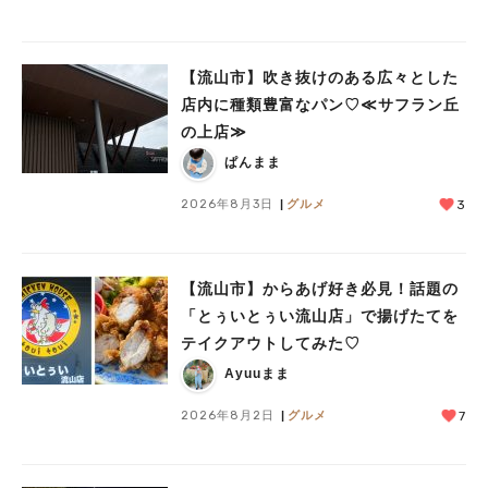
【流山市】吹き抜けのある広々とした
店内に種類豊富なパン♡≪サフラン丘
の上店≫
ぱんまま
2026年8月3日
グルメ
3
【流山市】からあげ好き必見！話題の
「とぅいとぅい流山店」で揚げたてを
テイクアウトしてみた♡
Ayuuまま
2026年8月2日
グルメ
7