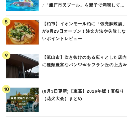
♪「船戸市民プール」を親子で満喫してき
ました！
【柏市】イオンモール柏に「張亮麻辣湯」
が6月29日オープン！注文方法や失敗しな
いポイントレビュー
【流山市】吹き抜けのある広々とした店内
に種類豊富なパン♡≪サフラン丘の上店≫
(8月3日更新)【東葛】2026年版！夏祭り
（花火大会）まとめ