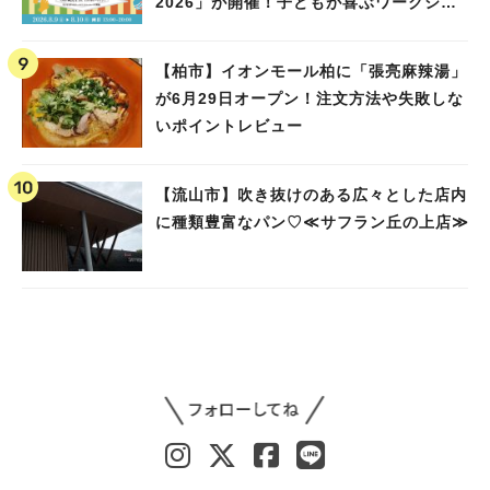
2026」が開催！子どもが喜ぶワークショ
ップや限定ヒーローショーも
【柏市】イオンモール柏に「張亮麻辣湯」
が6月29日オープン！注文方法や失敗しな
いポイントレビュー
【流山市】吹き抜けのある広々とした店内
に種類豊富なパン♡≪サフラン丘の上店≫