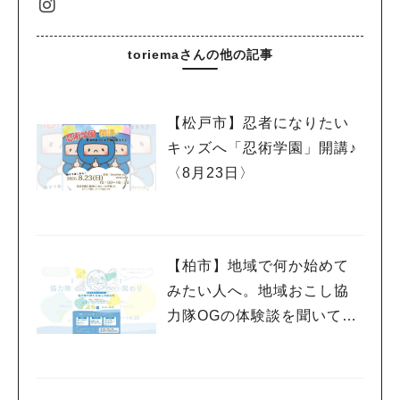
#ラーメン
#ショッピング
#カフェ
#スイーツ
#パン
#カレー
#柏駅
#イベント
#公園
#教えたい／教えて投稿記事
#教えたい/こんなの見つけた
toriemaさんの他の記事
【松戸市】忍者になりたい
キッズへ「忍術学園」開講♪
〈8月23日〉
【柏市】地域で何か始めて
みたい人へ。地域おこし協
力隊OGの体験談を聞いてみ
よう！〈7月25日〉