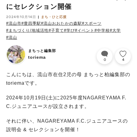
にセレクション開催
2024年10月14日
まち・ひと応援
#流山市
#豊四季駅
#流山おおたかの森駅
#スポーツ
#まちづくり/地域活性
#子育て
#学び
#イベント
#中学校
#大学
#流山
まちっと編集部
toriema
0
4
こんにちは、流山市在住2児の母 まちっと柏編集部の
toriemaです。
2024年10月19日(土)に2025年度NAGAREYAMA F.
C.ジュニアユースが設立されます。
それに伴い、NAGAREYAMA F.C.ジュニアユースの
説明会 & セレクションを開催！