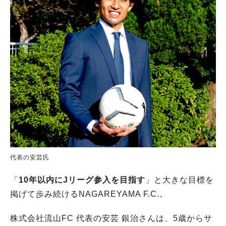
代表の安芸氏
「
10年以内にJリーグ参入を目指す
」と大きな目標を
掲げて歩み続けるNAGAREYAMA F.C.。
株式会社流山FC 代表の安芸 銀治さんは、5歳からサ