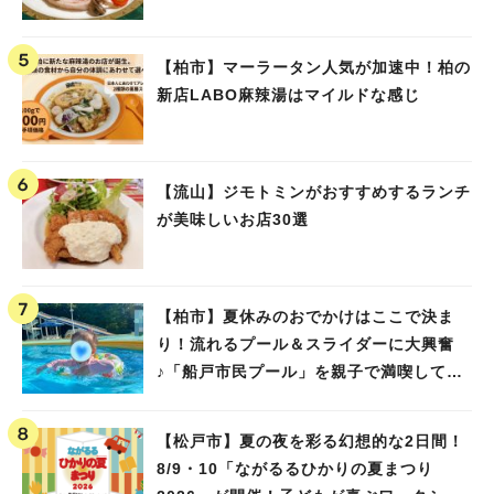
【柏市】マーラータン人気が加速中！柏の
新店LABO麻辣湯はマイルドな感じ
【流山】ジモトミンがおすすめするランチ
が美味しいお店30選
【柏市】夏休みのおでかけはここで決ま
り！流れるプール＆スライダーに大興奮
♪「船戸市民プール」を親子で満喫してき
ました！
【松戸市】夏の夜を彩る幻想的な2日間！
8/9・10「ながるるひかりの夏まつり