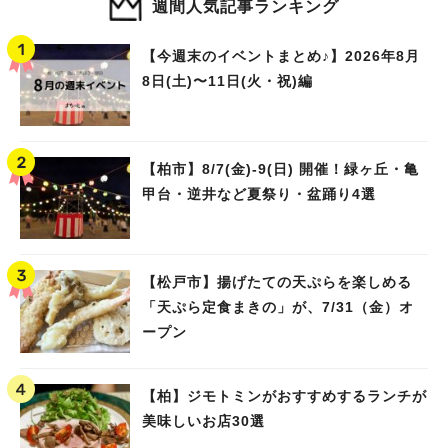
週間人気記事ランキング
【今週末のイベントまとめ♪】2026年8月
8日(土)〜11日(火・祝)編
【柏市】8/7(金)‐9(日) 開催！緑ヶ丘・亀
甲台・逆井など夏祭り・盆踊り4選
【松戸市】揚げたての天ぷらを楽しめる
「天ぷら定食まきの」が、7/31（金）オ
ープン
【柏】ジモトミンがおすすめするランチが
美味しいお店30選