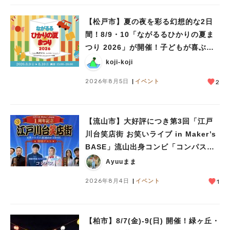
#教えたい/こんなの見つけた
【松戸市】夏の夜を彩る幻想的な2日
間！8/9・10「ながるるひかりの夏ま
つり 2026」が開催！子どもが喜ぶワ
ークショップや限定ヒーローショーも
koji-koji
2026年8月5日
イベント
2
【流山市】大好評につき第3回「江戸
川台笑店街 お笑いライブ in Maker’s
BASE」流山出身コンビ「コンパス」
も登場！8/23（日）
Ayuuまま
2026年8月4日
イベント
1
【柏市】8/7(金)‐9(日) 開催！緑ヶ丘・