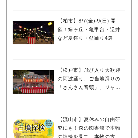
ワークショップや限定ヒー
ローショーも
【柏市】8/7(金)‐9(日) 開
催！緑ヶ丘・亀甲台・逆井
など夏祭り・盆踊り4選
【松戸市】飛び入り大歓迎
の阿波踊り、ご当地踊りの
「さんさん音頭」、ジャ
ズ、キッチンカーも！「小
金宿まつり」8/28-30開催！
【流山市】夏休みの自由研
究にも！森の図書館で本物
の埴輪を見て、本物の古墳