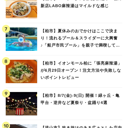
新店LABO麻辣湯はマイルドな感じ
【柏市】夏休みのおでかけはここで決ま
り！流れるプール＆スライダーに大興奮
♪「船戸市民プール」を親子で満喫してき
ました！
【柏市】イオンモール柏に「張亮麻辣湯」
が6月29日オープン！注文方法や失敗しな
いポイントレビュー
【柏市】8/7(金)‐9(日) 開催！緑ヶ丘・亀
甲台・逆井など夏祭り・盆踊り4選
【流山市】吹き抜けのある広々とした店内