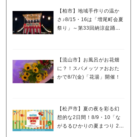
【柏市】地域手作りの温か
さ♪8/15・16は「増尾町会夏
祭り」～第33回納涼盆踊り
大会～開催！増尾音頭も！
【流山市】お風呂がお花畑
に？！スパメッツァおおた
かで8/7(金)「花湯」開催！
【松戸市】夏の夜を彩る幻
想的な2日間！8/9・10「な
がるるひかりの夏まつり 20
26」が開催！子どもが喜ぶ