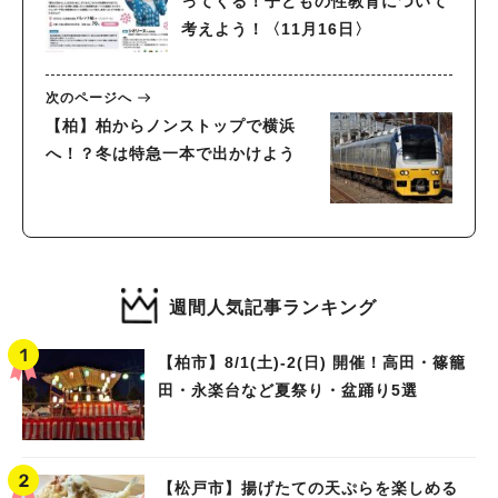
ってくる！子どもの性教育について
考えよう！〈11月16日〉
次のページへ
【柏】柏からノンストップで横浜
へ！？冬は特急一本で出かけよう
週間人気記事ランキング
【柏市】8/1(土)‐2(日) 開催！高田・篠籠
田・永楽台など夏祭り・盆踊り5選
【松戸市】揚げたての天ぷらを楽しめる