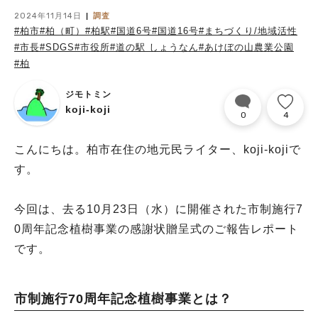
2024年11月14日
調査
#柏市
#柏（町）
#柏駅
#国道6号
#国道16号
#まちづくり/地域活性
#市長
#SDGS
#市役所
#道の駅 しょうなん
#あけぼの山農業公園
#柏
ジモトミン
koji-koji
0
4
こんにちは。柏市在住の地元民ライター、koji-kojiで
す。
今回は、去る10月23日（水）に開催された市制施行7
0周年記念植樹事業の感謝状贈呈式のご報告レポート
です。
市制施行70周年記念植樹事業とは？