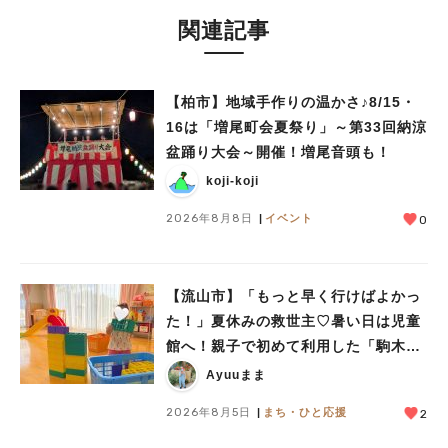
関連記事
【柏市】地域手作りの温かさ♪8/15・
16は「増尾町会夏祭り」～第33回納涼
盆踊り大会～開催！増尾音頭も！
koji-koji
2026年8月8日
イベント
0
【流山市】「もっと早く行けばよかっ
た！」夏休みの救世主♡暑い日は児童
館へ！親子で初めて利用した「駒木台
児童館」レポート
Ayuuまま
人気のキーワード
2026年8月5日
まち・ひと応援
2
#ラーメン
#ショッピング
#カフェ
#スイーツ
#パン
#カレー
#柏駅
#イベント
#公園
#教えたい／教えて投稿記事