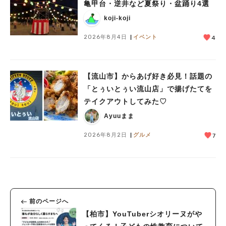
亀甲台・逆井など夏祭り・盆踊り4選
koji-koji
2026年8月4日
イベント
4
【流山市】からあげ好き必見！話題の
「とぅいとぅい流山店」で揚げたてを
テイクアウトしてみた♡
Ayuuまま
2026年8月2日
グルメ
7
前のページへ
【柏市】YouTuberシオリーヌがや