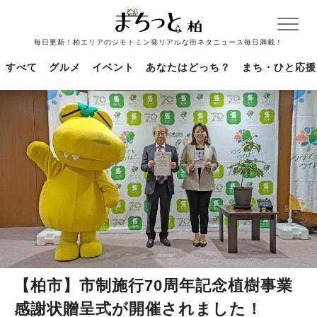
毎日更新！柏エリアのジモトミン発リアルな街ネタニュース毎日満載！
すべて
グルメ
イベント
あなたはどっち？
まち・ひと応援
【柏市】市制施行70周年記念植樹事業
感謝状贈呈式が開催されました！