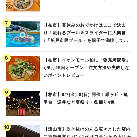
【柏市】夏休みのおでかけはここで決ま
り！流れるプール＆スライダーに大興奮
♪「船戸市民プール」を親子で満喫してき
ました！
【柏市】イオンモール柏に「張亮麻辣湯」
が6月29日オープン！注文方法や失敗しな
いポイントレビュー
【柏市】8/7(金)‐9(日) 開催！緑ヶ丘・亀
甲台・逆井など夏祭り・盆踊り4選
【流山市】吹き抜けのある広々とした店内
に種類豊富なパン♡≪サフラン丘の上店≫