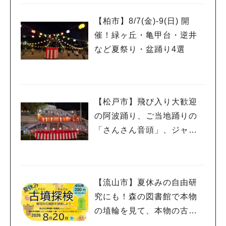
ローショーも
【柏市】8/7(金)‐9(日) 開
催！緑ヶ丘・亀甲台・逆井
など夏祭り・盆踊り4選
【松戸市】飛び入り大歓迎
の阿波踊り、ご当地踊りの
「さんさん音頭」、ジャ
ズ、キッチンカーも！「小
金宿まつり」8/28-30開催！
【流山市】夏休みの自由研
究にも！森の図書館で本物
の埴輪を見て、本物の古墳
を探検しよう♪