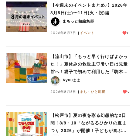
【今週末のイベントまとめ♪】2026年
8月8日(土)〜11日(火・祝)編
人気のキーワード
まちっと柏編集部
#ラーメン
#ショッピング
#カフェ
#スイーツ
#パン
#カレー
#柏駅
2026年8月7日
イベント
0
#イベント
#公園
#教えたい／教えて投稿記事
#教えたい/こんなの見つけた
【流山市】「もっと早く行けばよかっ
た！」夏休みの救世主♡暑い日は児童
館へ！親子で初めて利用した「駒木台
児童館」レポート
Ayuuまま
2026年8月5日
まち・ひと応援
2
【松戸市】夏の夜を彩る幻想的な2日
間！8/9・10「ながるるひかりの夏ま
つり 2026」が開催！子どもが喜ぶワ