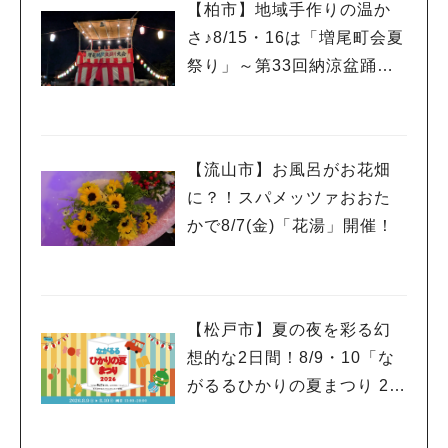
【柏市】地域手作りの温か
さ♪8/15・16は「増尾町会夏
祭り」～第33回納涼盆踊り
大会～開催！増尾音頭も！
【流山市】お風呂がお花畑
に？！スパメッツァおおた
かで8/7(金)「花湯」開催！
【松戸市】夏の夜を彩る幻
想的な2日間！8/9・10「な
がるるひかりの夏まつり 20
26」が開催！子どもが喜ぶ
ワークショップや限定ヒー