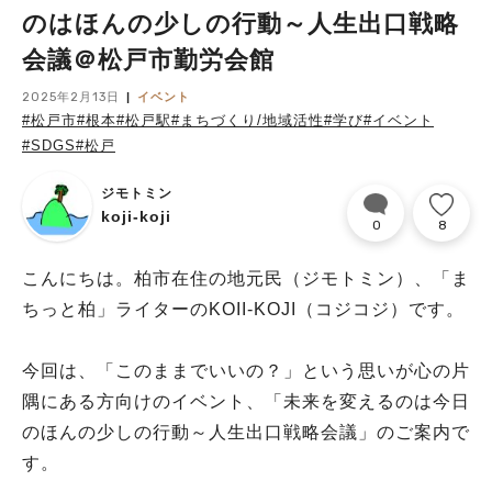
のはほんの少しの行動～人生出口戦略
会議＠松戸市勤労会館
2025年2月13日
イベント
#松戸市
#根本
#松戸駅
#まちづくり/地域活性
#学び
#イベント
#SDGS
#松戸
ジモトミン
koji-koji
0
8
こんにちは。柏市在住の地元民（ジモトミン）、「ま
ちっと柏」ライターのKOII-KOJI（コジコジ）です。
今回は、「このままでいいの？」という思いが心の片
隅にある方向けのイベント、「未来を変えるのは今日
のほんの少しの行動～人生出口戦略会議」のご案内で
す。