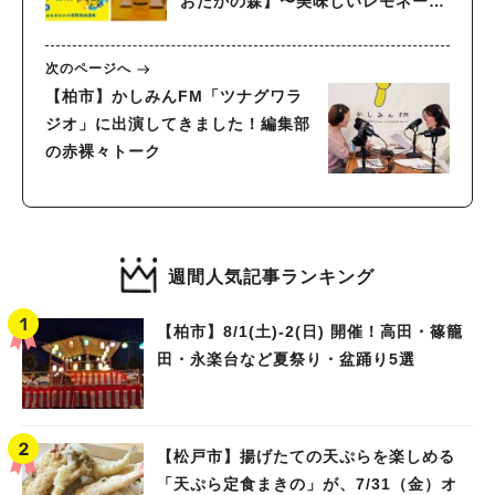
おたかの森】〜美味しいレモネード
を飲んであたたかいエールの輪を広
げよう〜
次のページへ
【柏市】かしみんFM「ツナグワラ
ジオ」に出演してきました！編集部
の赤裸々トーク
週間人気記事ランキング
【柏市】8/1(土)‐2(日) 開催！高田・篠籠
田・永楽台など夏祭り・盆踊り5選
【松戸市】揚げたての天ぷらを楽しめる
「天ぷら定食まきの」が、7/31（金）オ