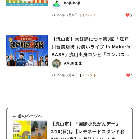
ークショップや限定ヒーローショーも
koji-koji
2026年8月5日
イベント
2
【流山市】大好評につき第3回「江戸
川台笑店街 お笑いライブ in Maker’s
BASE」流山出身コンビ「コンパス」
も登場！8/23（日）
Ayuuまま
2026年8月4日
イベント
1
前のページへ
【流山市】『国際小児がんデー』
2/16(日)は【レモネードスタンドお