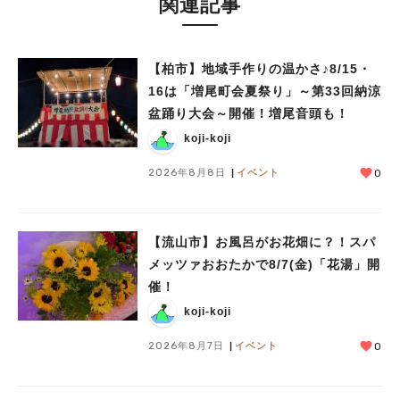
関連記事
【柏市】地域手作りの温かさ♪8/15・
16は「増尾町会夏祭り」～第33回納涼
盆踊り大会～開催！増尾音頭も！
koji-koji
2026年8月8日
イベント
0
【流山市】お風呂がお花畑に？！スパ
メッツァおおたかで8/7(金)「花湯」開
催！
koji-koji
2026年8月7日
イベント
0